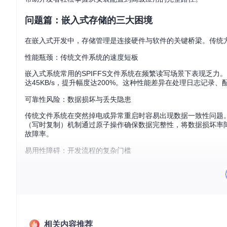
问题篇：嵌入式存储的三大困境
在嵌入式开发中，存储管理是连接硬件与软件的关键桥梁。传统
性能瓶颈：传统文件系统的速度短板
嵌入式系统常用的SPIFFS文件系统在频繁读写场景下表现乏力。测试数
达45KB/s，提升幅度达200%。这种性能差异在处理日志记
可靠性风险：数据损坏与丢失隐患
传统文件系统在突然掉电或异常重启时容易出现数据一致性问题。SP
（写时复制）机制通过原子操作确保数据完整性，将数据损坏率降
故障率。
易用性障碍：开发流程的复杂门槛
传统存储方案往往需要开发者手动管理内存分配、文件句柄和存
在文件系统配置阶段会遇到难以解决的问题，平均需要花费8小
方案篇：LittleFS为何成为嵌入式存储新选择
LittleFS作为专为嵌入式系统设计的轻量级文件系统，通过技术
相关内容推荐