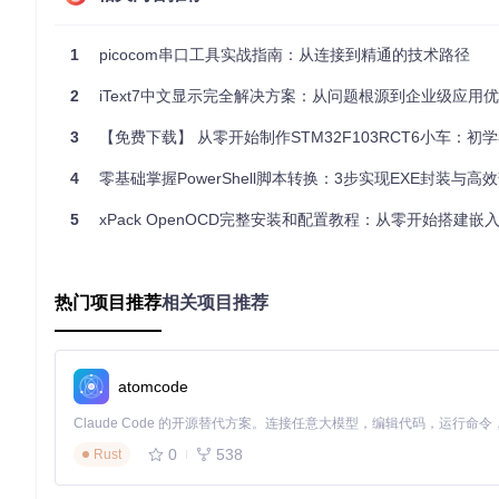
技术特性解析：专为嵌入式优化的设计
LittleFS采用日志结构文件系统设计，结合块级别的磨损均衡算
1
picocom串口工具实战指南：从连接到精通的技术路径
低内存占用
：仅需4KB RAM即可运行，适合资源受限的微控
2
iText7中文显示完全解决方案：从问题根源到企业级应用
快速启动
：相比SPIFFS减少70%的挂载时间，加快系统启动
崩溃一致性
：通过事务日志确保意外断电后的数据完整性
3
【免费下载】 从零开始制作STM32F103RCT6小车：初学者的最佳
动态磨损均衡
：延长Flash存储器使用寿命达3-5倍
4
零基础掌握PowerShell脚本转换：3步实现EXE封装与高
这些特性使LittleFS特别适合处理网页资源、配置文件和传感
5
xPack OpenOCD完整安装和配置教程：从零开始搭建嵌入式
同类方案对比：LittleFS vs SPIFFS vs FAT32
特性
LittleFS
SPIFFS
FAT32
最小RAM需求
4KB
20KB
10KB
热门项目推荐
相关项目推荐
随机写入速度
45KB/s
15KB/s
30KB/s
空间利用率
95%
85%
80%
atomcode
掉电安全性
高
中
低
最大文件数
无限制
有限制
无限制
支持分区大小
1MB-16MB
1MB-4MB
1MB-32GB
0
538
Rust
数据显示，在嵌入式应用场景中，LittleFS在综合性能、资源占