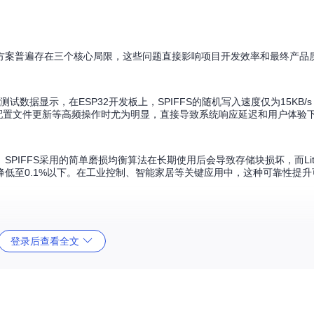
方案普遍存在三个核心局限，这些问题直接影响项目开发效率和最终产品
据显示，在ESP32开发板上，SPIFFS的随机写入速度仅为15KB/s，而L
录、配置文件更新等高频操作时尤为明显，直接导致系统响应延迟和用户体验
IFFS采用的简单磨损均衡算法在长期使用后会导致存储块损坏，而Littl
低至0.1%以下。在工业控制、智能家居等关键应用中，这种可靠性提升
储分区，这对嵌入式初学者而言存在较高技术门槛。调查显示，约40%的
登录后查看全文
时以上才能实现基本的文件读写功能。
创新解决了传统方案的固有缺陷，成为Arduino生态中存储管理的首选方案