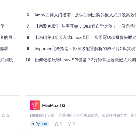
法，在有限的Flash空间上实现了高效存储管理。其核心特性包括：
6
Ampy工具入门指南：从认知到进阶的嵌入式开发高效
制器
优化
7
【亲测免费】 从零开始，Qt编程自学之旅：一份完整
速度
入门指南
8
韦东山第3期嵌入式Linux项目：从零写USB摄像头驱动（UVC
效部署
9
Iniparser完全指南：轻量级配置解析的跨平台C库实
器数据等常见嵌入式应用场景。
调试环境
10
如何轻松玩转Linux SPI设备？3分钟掌握这款嵌入式
MiniMax-H3
Claude Code 的开源替代方案。连接任意大模型，编辑代码，运行命令，自动验证 — 全自动执行。用 Rust 构建，极致性能。 ｜ An open-source alternative to Claude Code. Connect any LLM, edit code, run commands, and verify changes — autonomously. Built in Rust for speed. Get Started
0
0
Python
用和可靠性方面均优于传统方案，特别适合Flash容量在1-16MB范围内的