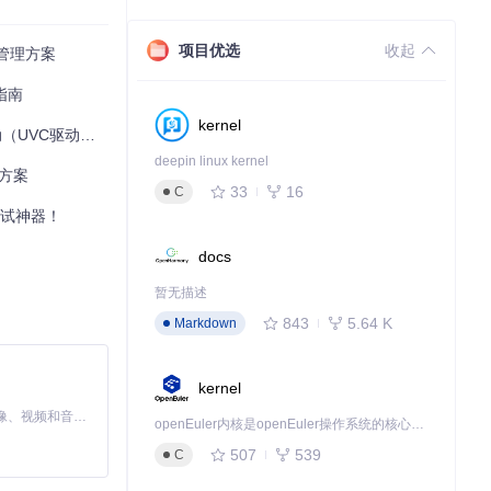
项目优选
收起
管理方案
指南
kernel
驱动）推荐文章
deepin linux kernel
现方案
33
16
C
调试神器！
docs
暂无描述
843
5.64 K
Markdown
kernel
MiniMax H3 是一个通用的全模态生成系统。它支持对由文本、图像、视频和音频组成的多模态上下文进行统一理解，并能生成分辨率高达 2K、时长可达 15 秒的带原生立体声音频的视频。得益于面向任务泛化的系统设计，H3 在预训练阶段就已具备广泛的多模态上下文理解与生成能力，能够出色地执行复杂的多模态指令。
openEuler内核是openEuler操作系统的核心，既是系统性能与稳定性的基石，也是连接处理器、设备与服务的桥梁。
507
539
C
微控制器系统。