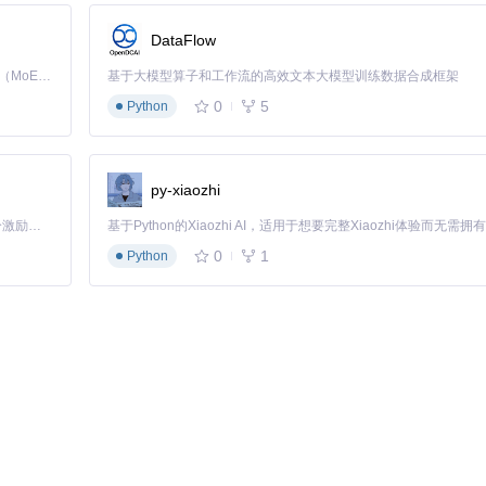
DataFlow
Kimi K3 是Kimi能力最强的模型：这是一个拥有 2.8 万亿参数的混合专家（MoE）模型，具备原生视觉理解能力，并支持 100 万 token 的上下文窗口。
基于大模型算子和工作流的高效文本大模型训练数据合成框架
0
5
Python
、macOS和Linux三大主流操作系统，全程仅需三个步骤：
py-xiaozhi
「源启盛夏」暑期校园开发者成长计划旨在激活校园开源力量，通过积分激励、认证扶持、资源倾斜等形式，引导高校组织和开发者完成「入驻 — 建项目 — 做贡献 — 获认证 — 得资源」的完整闭环。无论你是想带领社团入驻平台的组织者，还是希望用代码贡献证明自己的开发者，都能在这里找到属于你的成长路径。
0
1
Python
s\
se。
，旧版本可能存在兼容性问题。安装前建议备份现有项目，避免配置冲突。