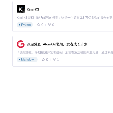
Kimi-K3
实践篇：分场景操作指南
5分钟完成跨平台安装
0
0
Python
安装Arduino LittleFS插件的过程简单直观，支持Windows
获取安装文件
访问项目仓库获取最新版本的VSIX插件文件。
源启盛夏_AtomGit暑期开发者成长计划
选择安装目录
根据操作系统将文件复制到指定位置：
0
1
Markdown
macOS/Linux
：
~/.arduinoIDE/plugins/
Windows
：
C:\Users\<用户名>\.arduinoIDE\plugin
重启IDE完成安装
关闭并重新启动Arduino IDE，插件将自动加载并 ready for u
注意事项
：确保使用Arduino IDE 2.2.1或更高版本
3种上传方式对比与操作
插件提供多种文件系统上传方式，满足不同开发场景需求：