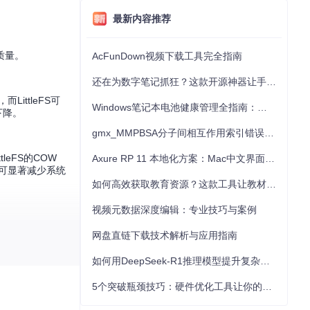
最新内容推荐
质量。
AcFunDown视频下载工具完全指南
还在为数字笔记抓狂？这款开源神器让手写批注效率提升300%
ittleFS可
Windows笔记本电池健康管理全指南：从根源解决电池损耗问题
下降。
gmx_MMPBSA分子间相互作用索引错误的深度诊断与解决
eFS的COW
Axure RP 11 本地化方案：Mac中文界面优化与原型设计工具汉化全指南
可显著减少系统
如何高效获取教育资源？这款工具让教材下载效率提升80%
视频元数据深度编辑：专业技巧与案例
嵌入式开发新手
网盘直链下载技术解析与应用指南
如何用DeepSeek-R1推理模型提升复杂任务解决能力：完整指南
5个突破瓶颈技巧：硬件优化工具让你的电脑性能提升30%
。