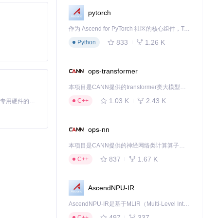
pytorch
作为 Ascend for PyTorch 社区的核心组件，TorchNPU 是昇腾专为 PyTorch 打造的深度学习适配插件，使 PyTorch 框架能够直接调用昇腾 NPU，为开发者提供昇腾 AI 处理器的超强算力。
833
1.26 K
Python
ops-transformer
本项目是CANN提供的transformer类大模型算子库，实现网络在NPU上加速计算。
1.03 K
2.43 K
C++
基于Python的Xiaozhi AI，适用于想要完整Xiaozhi体验而无需拥有专用硬件的用户。
ops-nn
本项目是CANN提供的神经网络类计算算子库，实现网络在NPU上加速计算。
837
1.67 K
C++
AscendNPU-IR
AscendNPU-IR是基于MLIR（Multi-Level Intermediate Representation）构建的，面向昇腾亲和算子编译时使用的中间表示，提供昇腾完备表达能力，通过编译优化提升昇腾AI处理器计算效率，支持通过生态框架使能昇腾AI处理器与深度调优
497
337
C++