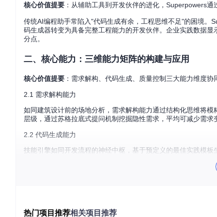
核心价值提要
：从辅助工具到开发伙伴的进化，Superpower
传统AI编程助手常陷入"代码生成有余，工程思维不足"的困境。Su
码生成器转变为具备完整工程能力的开发伙伴。企业实践数据显示
分点。
二、核心能力：三维能力矩阵的构建与应用
核心价值提要
：需求解构、代码生成、质量控制三大能力维度协
2.1 需求解构能力
如同建筑设计前的场地分析，需求解构能力通过结构化思维将模
层级，通过苏格拉底式提问机制挖掘隐性需求，平均可减少需求变
2.2 代码生成能力
技能引擎如同开发流程的神经中枢，基于预定义的最佳实践模板
级应用中已验证可使基础功能开发速度提升2.3倍，同时保证95
2.3 质量控制能力
构建多层防御体系，从单元测试自动生成、代码质量静态分析到
2%，测试覆盖率提升至行业标杆水平85%以上。
热门项目推荐
相关项目推荐