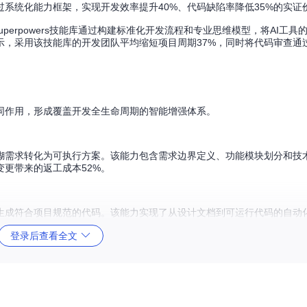
s通过系统化能力框架，实现开发效率提升40%、代码缺陷率降低35%的实证
perpowers技能库通过构建标准化开发流程和专业思维模型，将AI工具
，采用该技能库的开发团队平均缩短项目周期37%，同时将代码审查通过
同作用，形成覆盖开发全生命周期的智能增强体系。
糊需求转化为可执行方案。该能力包含需求边界定义、功能模块划分和技
更带来的返工成本52%。
生成符合项目规范的代码。该能力实现了从设计文档到可运行代码的自动
%以上的代码符合团队编码规范。
登录后查看全文
运行时异常监控，形成全链路质量保障。数据显示，该能力可使生产环境