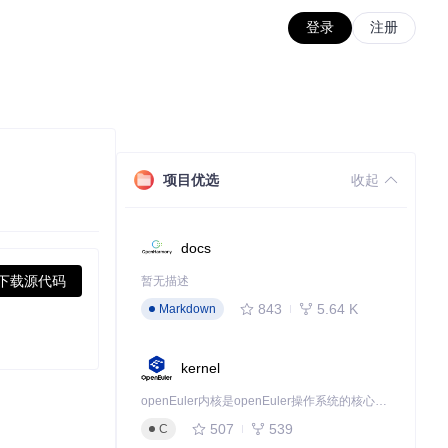
登录
注册
项目优选
收起
docs
下载源代码
暂无描述
843
5.64 K
Markdown
kernel
openEuler内核是openEuler操作系统的核心，既是系统性能与稳定性的基石，也是连接处理器、设备与服务的桥梁。
507
539
C