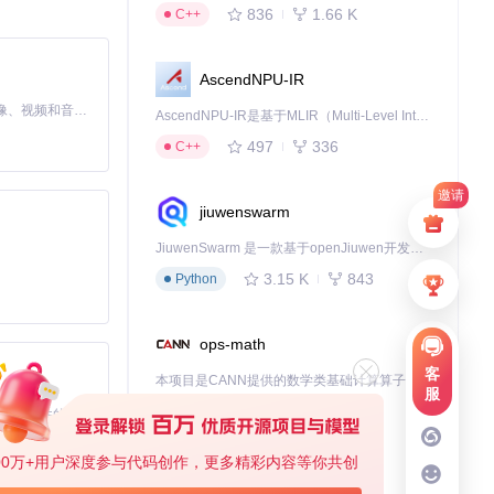
836
1.66 K
C++
AscendNPU-IR
MiniMax H3 是一个通用的全模态生成系统。它支持对由文本、图像、视频和音频组成的多模态上下文进行统一理解，并能生成分辨率高达 2K、时长可达 15 秒的带原生立体声音频的视频。得益于面向任务泛化的系统设计，H3 在预训练阶段就已具备广泛的多模态上下文理解与生成能力，能够出色地执行复杂的多模态指令。
AscendNPU-IR是基于MLIR（Multi-Level Intermediate Representation）构建的，面向昇腾亲和算子编译时使用的中间表示，提供昇腾完备表达能力，通过编译优化提升昇腾AI处理器计算效率，支持通过生态框架使能昇腾AI处理器与深度调优
开发人员的产出，
497
336
C++
邀请
jiuwenswarm
35%。
JiuwenSwarm 是一款基于openJiuwen开发的智能AI Agent，它能够将大语言模型的强大能力，通过你日常使用的各类通讯应用，直接延伸至你的指尖。
3.15 K
843
Python
载，较历史同期稳
ops-math
客
本项目是CANN提供的数学类基础计算算子库，实现网络在NPU上加速计算。
服
1.24 K
1.36 K
C++
基于Python的Xiaozhi AI，适用于想要完整Xiaozhi体验而无需拥有专用硬件的用户。
00万+用户深度参与代码创作，更多精彩内容等你共创
deveco-code