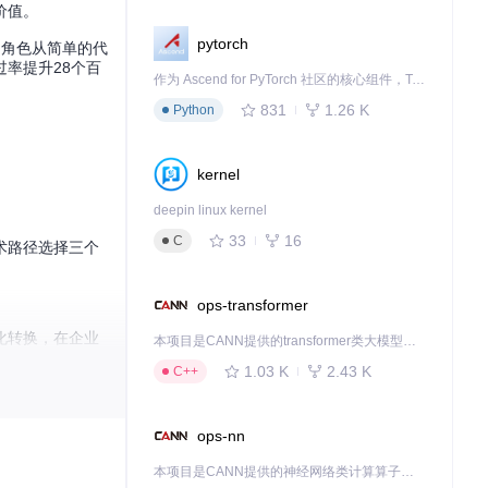
价值。
pytorch
的角色从简单的代
率提升28个百
作为 Ascend for PyTorch 社区的核心组件，TorchNPU 是昇腾专为 PyTorch 打造的深度学习适配插件，使 PyTorch 框架能够直接调用昇腾 NPU，为开发者提供昇腾 AI 处理器的超强算力。
831
1.26 K
Python
kernel
deepin linux kernel
33
16
C
术路径选择三个
ops-transformer
化转换，在企业
本项目是CANN提供的transformer类大模型算子库，实现网络在NPU上加速计算。
1.03 K
2.43 K
C++
缺陷密度降低6
ops-nn
本项目是CANN提供的神经网络类计算算子库，实现网络在NPU上加速计算。