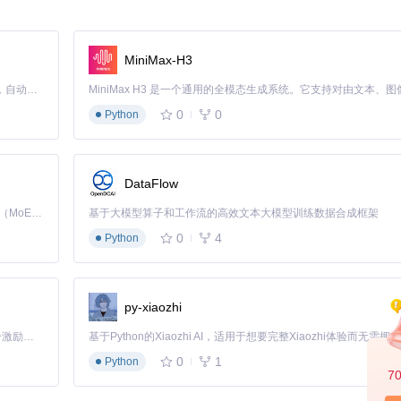
放
景，验证提升团队协作效率40%，新人上手速度提升60%。
MiniMax-H3
Claude Code 的开源替代方案。连接任意大模型，编辑代码，运行命令，自动验证 — 全自动执行。用 Rust 构建，极致性能。 ｜ An open-source alternative to Claude Code. Connect any LLM, edit code, run commands, and verify changes — autonomously. Built in Rust for speed. Get Started
者采用Superpowers后，单人维护效率提升相当于增加1.5个全职
0
0
Python
效率提升40%，跨部门代码复用率从23%提升至58%，版本迭代周期缩短
DataFlow
Kimi K3 是Kimi能力最强的模型：这是一个拥有 2.8 万亿参数的混合专家（MoE）模型，具备原生视觉理解能力，并支持 100 万 token 的上下文窗口。
基于大模型算子和工作流的高效文本大模型训练数据合成框架
线前发现并修复关键缺陷37处，零故障支撑每秒4.2万笔交易的峰值负
0
4
Python
py-xiaozhi
%，资源投入降低25%。
「源启盛夏」暑期校园开发者成长计划旨在激活校园开源力量，通过积分激励、认证扶持、资源倾斜等形式，引导高校组织和开发者完成「入驻 — 建项目 — 做贡献 — 获认证 — 得资源」的完整闭环。无论你是想带领社团入驻平台的组织者，还是希望用代码贡献证明自己的开发者，都能在这里找到属于你的成长路径。
0
1
Python
8GB
7
ending/su/superpowers