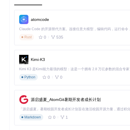
三、应用场景：从个人开发到企业级部署的价值释
核心价值提要
：覆盖个人学习、团队协作和企业标准化三大应用场
atomcode
3.1 个人开发者效能提升
独立开发者通过系统化技能引导，建立专业开发习惯。某开源项目维护
0
535
同时代码质量评分从72分提升至91分（100分制）。
Rust
3.2 企业级研发流程标准化
金融科技企业案例显示，通过统一技能标准，50人开发团队的协作
Kimi-K3
3.3 大型项目交付保障
电商平台黑五促销系统开发中，应用质量控制能力矩阵后，系统上
0
0
Python
定性提升53%。
四、实施路径：从部署到优化的全流程操作指南
源启盛夏_AtomGit暑期开发者成长计划
核心价值提要
：四阶段实施方法论，确保技能库落地效率提升30
4.1 环境部署与配置步骤
0
1
Markdown
基础环境准备：确保Node.js 16.0+运行环境，系统内存不低于
仓库克隆：
git clone https://gitcode.com/GitHub_Tr