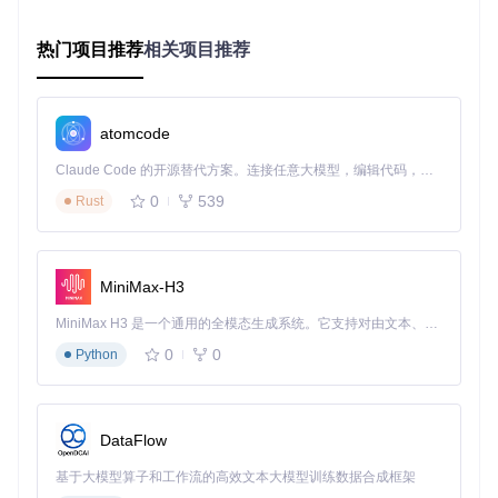
这些服务通过定义清晰的接口进行通信，形成松耦合的系统架
构。当玩家执行技能操作时，请求首先经过GameGate网关，
由其验证数据包合法性并转发至GameSrv；GameSrv处理技
热门项目推荐
相关项目推荐
能逻辑后，将结果通过网关返回客户端，同时异步通知DBSrv
保存状态变更。
网络通信机制
atomcode
OpenMir2的网络模块采用自定义协议设计，通过固定长度的
Claude Code 的开源替代方案。连接任意大模型，编辑代码，运行命令，自动验证 — 全自动执行。用 Rust 构建，极致性能。 ｜ An open-source alternative to Claude Code. Connect any LLM, edit code, run commands, and verify changes — autonomously. Built in Rust for speed. Get Started
消息头实现数据包解析。当玩家在游戏中移动或攻击时，客户
端会发送包含操作类型和参数的数据包，服务器端的Channel
0
539
Rust
MessageHandler负责解码这些数据包，并将其分发到相应的
逻辑处理器。为确保低延迟响应，系统采用了基于内存池的对
象复用机制，减少频繁创建和销毁对象带来的性能开销。
MiniMax-H3
MiniMax H3 是一个通用的全模态生成系统。它支持对由文本、图像、视频和音频组成的多模态上下文进行统一理解，并能生成分辨率高达 2K、时长可达 15 秒的带原生立体声音频的视频。得益于面向任务泛化的系统设计，H3 在预训练阶段就已具备广泛的多模态上下文理解与生成能力，能够出色地执行复杂的多模态指令。
玩家与游戏服务器的交互界面，展示了角色创建和初始场景，
0
0
反映了登录服务与游戏服务的协同工作流程
Python
📈 从零到一部署指南：环境配置与服务优化
DataFlow
部署OpenMir2服务器涉及多个环节，从环境准备到服务配
置，每一步都需要仔细操作以确保系统稳定运行。
基于大模型算子和工作流的高效文本大模型训练数据合成框架