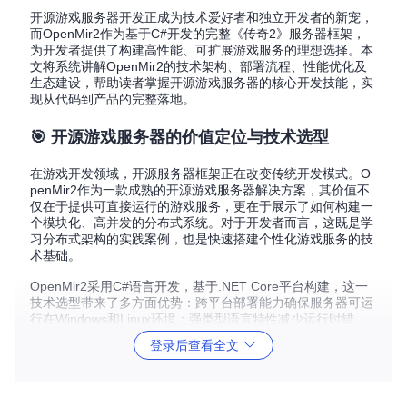
开源游戏服务器开发正成为技术爱好者和独立开发者的新宠，
而OpenMir2作为基于C#开发的完整《传奇2》服务器框架，
为开发者提供了构建高性能、可扩展游戏服务的理想选择。本
文将系统讲解OpenMir2的技术架构、部署流程、性能优化及
生态建设，帮助读者掌握开源游戏服务器的核心开发技能，实
现从代码到产品的完整落地。
🎯 开源游戏服务器的价值定位与技术选型
在游戏开发领域，开源服务器框架正在改变传统开发模式。O
penMir2作为一款成熟的开源游戏服务器解决方案，其价值不
仅在于提供可直接运行的游戏服务，更在于展示了如何构建一
个模块化、高并发的分布式系统。对于开发者而言，这既是学
习分布式架构的实践案例，也是快速搭建个性化游戏服务的技
术基础。
OpenMir2采用C#语言开发，基于.NET Core平台构建，这一
技术选型带来了多方面优势：跨平台部署能力确保服务器可运
行在Windows和Linux环境；强类型语言特性减少运行时错
误；异步IO模型提升网络处理效率。与其他游戏服务器框架相
登录后查看全文
比，OpenMir2的独特之处在于其完整实现了《传奇2》的核心
游戏逻辑，同时保持了高度的模块化设计，使二次开发和功能
扩展变得简单。