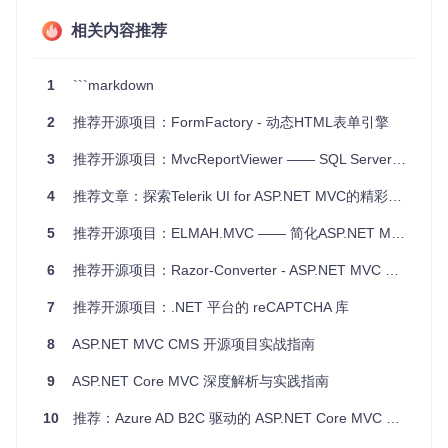
相关内容推荐
3、项目及技术应用场景
MvcPaging适用于需要在网页上展示大量数据并进行分页浏览
1
```markdown
的应用，如电子商务网站的商品列表、博客文章的列表、论坛
帖子等等。其灵活的配置选项使得它能够适应各种不同的URL
2
推荐开源项目：FormFactory - 动态HTML表单引擎
结构和导航样式。
3
推荐开源项目：MvcReportViewer —— SQL Server Reporting Services的ASP.NET MVC解决方案
4、项目特点
4
推荐文章：探索Telerik UI for ASP.NET MVC的精彩世界
易于使用
：简单的API设计，方便快速集成到现有的ASP.NE
5
推荐开源项目：ELMAH.MVC —— 简化ASP.NET MVC错误日志管理
T MVC项目。
高度可定制
：支持设置多种分页选项，包括动作、路由值、
6
推荐开源项目：Razor-Converter - ASP.NET MVC 视图转换神器
显示模板等，可满足各种复杂的业务需求。
PagedList支持
：提供了
ToPagedList
扩展方法，可以从
7
推荐开源项目：.NET 平台的 reCAPTCHA 库
数据源直接创建分页列表，简化数据处理逻辑。
兼容性良好
：虽然不支持ASP.NET Core，但有类似功能的
8
ASP.NET MVC CMS 开源项目实战指南
替代品
cloudscribe.Web.Pagination
可供选择。
9
ASP.NET Core MVC 深度解析与实践指南
如果您正在寻找一个高效、灵活的ASP.NET MVC分页解决方
案，那么MvcPaging无疑是一个值得尝试的优秀工具。立即访
10
推荐：Azure AD B2C 驱动的 ASP.NET Core MVC Web 应用程序
问
MvcPaging的演示地址
，亲自体验它的强大功能吧！