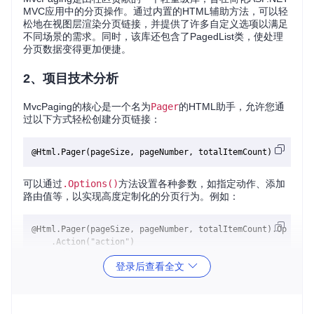
MVC应用中的分页操作。通过内置的HTML辅助方法，可以轻
松地在视图层渲染分页链接，并提供了许多自定义选项以满足
不同场景的需求。同时，该库还包含了PagedList类，使处理
分页数据变得更加便捷。
2、项目技术分析
MvcPaging的核心是一个名为
Pager
的HTML助手，允许您通
过以下方式轻松创建分页链接：
可以通过
.Options()
方法设置各种参数，如指定动作、添加
路由值等，以实现高度定制化的分页行为。例如：
@Html.Pager(pageSize, pageNumber, totalItemCount).Options(
    .Action("action")

    .AddRouteValue("q", mySearchQuery)

登录后查看全文
此外，还可以通过扩展方法将任何未分页的列表或已分页的数
据转换为
PagedList
对象，便于处理分页数据。