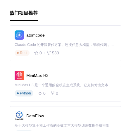
热门项目推荐
atomcode
Claude Code 的开源替代方案。连接任意大模型，编辑代码，运行命令，自动验证 — 全自动执行。用 Rust 构建，极致性能。 ｜ An open-source alternative to Claude Code. Connect any LLM, edit code, run commands, and verify changes — autonomously. Built in Rust for speed. Get Started
0
539
Rust
MiniMax-H3
MiniMax H3 是一个通用的全模态生成系统。它支持对由文本、图像、视频和音频组成的多模态上下文进行统一理解，并能生成分辨率高达 2K、时长可达 15 秒的带原生立体声音频的视频。得益于面向任务泛化的系统设计，H3 在预训练阶段就已具备广泛的多模态上下文理解与生成能力，能够出色地执行复杂的多模态指令。
0
0
Python
DataFlow
基于大模型算子和工作流的高效文本大模型训练数据合成框架