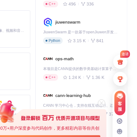
496
336
C++
jiuwenswarm
MiniMax H3 是一个通用的全模态生成系统。它支持对由文本、图像、视频和音频组成的多模态上下文进行统一理解，并能生成分辨率高达 2K、时长可达 15 秒的带原生立体声音频的视频。得益于面向任务泛化的系统设计，H3 在预训练阶段就已具备广泛的多模态上下文理解与生成能力，能够出色地执行复杂的多模态指令。
JiuwenSwarm 是一款基于openJiuwen开发的智能AI Agent，它能够将大语言模型的强大能力，通过你日常使用的各类通讯应用，直接延伸至你的指尖。
3.15 K
841
Python
邀请
ops-math
本项目是CANN提供的数学类基础计算算子库，实现网络在NPU上加速计算。
1.24 K
1.36 K
C++
来设置一个合理的
cann-learning-hub
以免影响应用性
客
CANN 学习中心仓，支持在线互动运行、边学边练，提供教程、示例与优化方案，一站式助力昇腾开发者快速上手。
服
742
379
Jupyter Notebook
基于Python的Xiaozhi AI，适用于想要完整Xiaozhi体验而无需拥有专用硬件的用户。
00万+用户深度参与代码创作，更多精彩内容等你共创
kernel