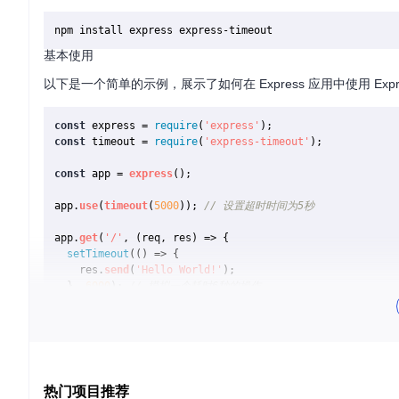
基本使用
以下是一个简单的示例，展示了如何在 Express 应用中使用 Expres
const
 express = 
require
(
'express'
const
 timeout = 
require
(
'express-timeout'
);

const
 app = 
express
();

app.
use
(
timeout
(
5000
)); 
// 设置超时时间为5秒
app.
get
(
'/'
, 
(
req, res
) =>
 {

setTimeout
(
() =>
 {

    res.
send
(
'Hello World!'
);

  }, 
6000
); 
// 模拟一个耗时6秒的操作
});

app.
use
(
(
err, req, res, next
) =>
 {

if
 (err.
timeout
) {

    res.
status
(
503
).
send
(
'Service Unavailable'
);

  } 
else
 {

热门项目推荐
next
(err);
