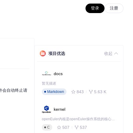
登录
注册
项目优选
收起
docs
暂无描述
中间件会自动终止请
843
5.63 K
Markdown
kernel
openEuler内核是openEuler操作系统的核心，既是系统性能与稳定性的基石，也是连接处理器、设备与服务的桥梁。
507
537
C