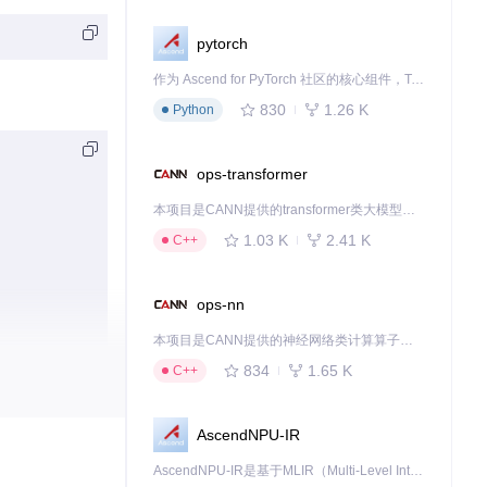
pytorch
作为 Ascend for PyTorch 社区的核心组件，TorchNPU 是昇腾专为 PyTorch 打造的深度学习适配插件，使 PyTorch 框架能够直接调用昇腾 NPU，为开发者提供昇腾 AI 处理器的超强算力。
830
1.26 K
Python
ops-transformer
本项目是CANN提供的transformer类大模型算子库，实现网络在NPU上加速计算。
1.03 K
2.41 K
C++
ops-nn
本项目是CANN提供的神经网络类计算算子库，实现网络在NPU上加速计算。
834
1.65 K
C++
AscendNPU-IR
AscendNPU-IR是基于MLIR（Multi-Level Intermediate Representation）构建的，面向昇腾亲和算子编译时使用的中间表示，提供昇腾完备表达能力，通过编译优化提升昇腾AI处理器计算效率，支持通过生态框架使能昇腾AI处理器与深度调优