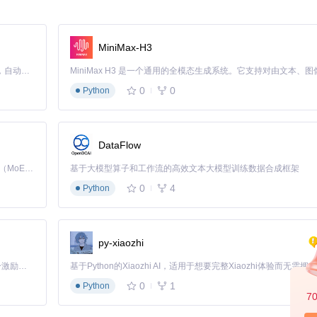
MiniMax-H3
Claude Code 的开源替代方案。连接任意大模型，编辑代码，运行命令，自动验证 — 全自动执行。用 Rust 构建，极致性能。 ｜ An open-source alternative to Claude Code. Connect any LLM, edit code, run commands, and verify changes — autonomously. Built in Rust for speed. Get Started
0
0
Python
间超过5秒，中间件会终止请求并返回一个503状态码。
DataFlow
Kimi K3 是Kimi能力最强的模型：这是一个拥有 2.8 万亿参数的混合专家（MoE）模型，具备原生视觉理解能力，并支持 100 万 token 的上下文窗口。
基于大模型算子和工作流的高效文本大模型训练数据合成框架
避免客户端长时间等待，你可以使用 Express Timeout 中间件
0
4
Python
置超时时间。不要设置得过短，以免误杀正常请求；也不要设置得过长，
py-xiaozhi
时返回友好的错误信息。
「源启盛夏」暑期校园开发者成长计划旨在激活校园开源力量，通过积分激励、认证扶持、资源倾斜等形式，引导高校组织和开发者完成「入驻 — 建项目 — 做贡献 — 获认证 — 得资源」的完整闭环。无论你是想带领社团入驻平台的组织者，还是希望用代码贡献证明自己的开发者，都能在这里找到属于你的成长路径。
以便发现潜在的性能问题。
0
1
Python
7