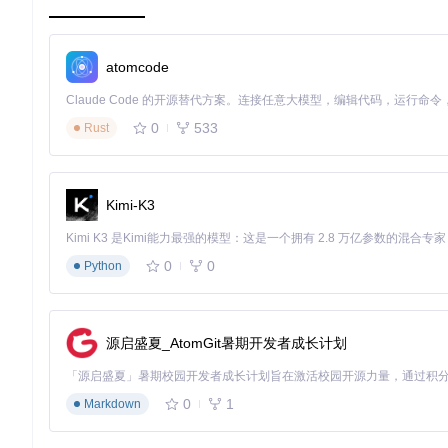
  }

});

atomcode
app.
listen
(
3000
, 
() =>
 {

console
.
log
(
'Server is running on port 3000'
);

0
533
Rust
在这个示例中，我们设置了一个5秒的超时时间。如果请求处理时
3、应用案例和最佳实践
Kimi-K3
应用案例
假设你有一个需要长时间处理的任务，比如文件上传或复杂的计算。为了
0
0
Python
超时时间。
最佳实践
合理设置超时时间
：根据你的应用场景和性能要求，合理设
源启盛夏_AtomGit暑期开发者成长计划
能。
错误处理
：确保你有适当的错误处理机制，以便在请求超时
监控和日志
：记录超时请求的日志，并定期分析这些日志，
0
1
Markdown
4、典型生态项目