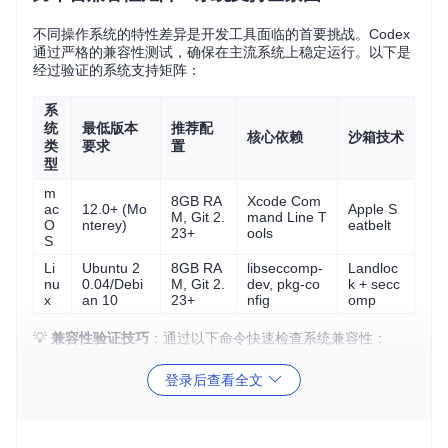
不同操作系统的特性差异是开发工具面临的首要挑战。Codex
通过严格的兼容性测试，确保在主流系统上稳定运行。以下是
经过验证的系统支持矩阵：
系
统
最低版本
推荐配
核心依赖
沙箱技术
类
要求
置
型
m
8GB RA
Xcode Com
ac
12.0+ (Mo
Apple S
M, Git 2.
mand Line T
O
nterey)
eatbelt
23+
ools
S
Li
Ubuntu 2
8GB RA
libseccomp-
Landloc
nu
0.04/Debi
M, Git 2.
dev, pkg-co
k + secc
x
an 10
23+
nfig
omp
💡
兼容性验证技巧
：通过以下命令快速检查系统兼容性：
登录后查看全文
# 检查系统版本
codex debug system-info

# 运行基础兼容性测试