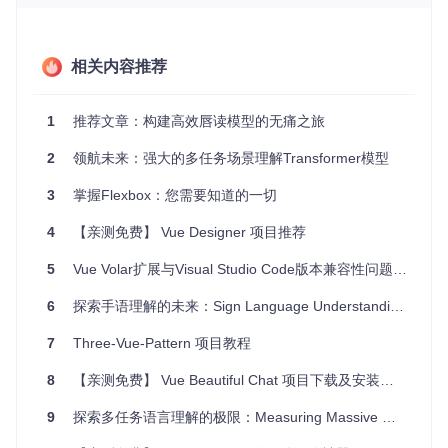
头脑风暴，或者作为项目管理工具。
项目特点
相关内容推荐
跨平台
：VUE可在多种操作系统上运行，适应不同用户的
需求。
1
推荐文章：构建高效唇读模型的无痛之旅
易用性
：通过Ant脚本简化了构建和执行过程，使得开发者
和普通用户都能轻松操作。
2
领航未来：强大的多任务场景理解Transformer模型
灵活性
：允许用户自由地创建和组织信息，支持多种视图
模式，以满足不同的可视化需求。
3
掌握Flexbox：您需要知道的一切
开放源码
：作为一个开源项目，用户可以自由查看和修改
代码，社区不断提供改进和新功能，保证其持续发展。
4
【亲测免费】 Vue Designer 项目推荐
如果你正在寻找一个可以帮助你或你的学生更好地理解和表达
5
Vue Volar扩展与Visual Studio Code版本兼容性问题解析
复杂概念的工具，那么VUE无疑是值得尝试的选择。更多信
息，请访问
VUE的主页
。
6
探索手语理解的未来：Sign Language Understanding 开源项目
7
Three-Vue-Pattern 项目教程
8
【亲测免费】 Vue Beautiful Chat 项目下载及安装教程
9
探索多任务语言理解的极限：Measuring Massive Multitask Language Understanding 项目推荐