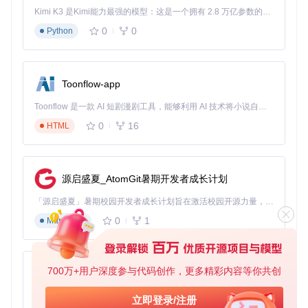
Kimi K3 是Kimi能力最强的模型：这是一个拥有 2.8 万亿参数的混合专家（MoE）模型，具备原生视觉理解能力，并支持 100 万 token 的上下文窗口。
0
0
Python
Toonflow-app
Toonflow 是一款 AI 短剧漫剧工具，能够利用 AI 技术将小说自动转化为剧本，并结合 AI 生成的图片和视频，实现高效的短剧创作。借助 Toonflow，可以轻松完成从文字到影像的全流程，让短剧制作变得更加智能与便捷。
0
16
HTML
源启盛夏_AtomGit暑期开发者成长计划
「源启盛夏」暑期校园开发者成长计划旨在激活校园开源力量，通过积分激励、认证扶持、资源倾斜等形式，引导高校组织和开发者完成「入驻 — 建项目 — 做贡献 — 获认证 — 得资源」的完整闭环。无论你是想带领社团入驻平台的组织者，还是希望用代码贡献证明自己的开发者，都能在这里找到属于你的成长路径。
0
1
Markdown
700万+用户深度参与代码创作，更多精彩内容等你共创
AionUi
免费、本地、开源的 24/7 全天候 Cowork 应用，以及适用于 Gemini CLI、Claude Code、Codex、OpenCode、Qwen Code、Goose CLI、Auggie 等的 OpenClaw | 🌟 喜欢就点star吧
立即登录/注册