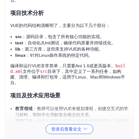
合。
项目技术分析
VUE的代码结构清晰明了，主要分为以下几个部分：
src
：源码目录，包含了所有核心功能的实现。
test
：自动化JUnit测试，确保代码质量并持续优化。
lib
：第三方库，这些库支持VUE的各种功能。
linux
：针对Linux操作系统的特定代码。
编译和运行VUE非常简单，只需要Ant 1.6或更高版本。
buil
d.xml
文件位于
src
目录下，其中定义了一系列任务，如构
建、清理、编译和打包等，适用于Linux、Mac和Windows平
台。
项目及技术应用场景
教育领域
：教师可以使用VUE来规划课程，创建交互式的学
习材料，帮助学生理解复杂概念的关系。
研究工作
：研究人员可以利用VUE来组织研究思路，绘制概
念地图，追踪文献引用和数据关系。
登录后查看全文
个人笔记管理
：任何人都可以用它来整理自己的想法，进行