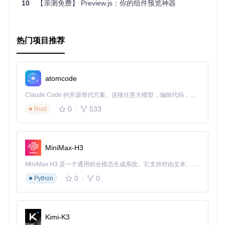
10
【亲测免费】 Preview.js：你的组件预览神器
热门项目推荐
atomcode
Claude Code 的开源替代方案。连接任意大模型，编辑代码，运行命令，自动验证 — 全自动执行。用 Rust 构建，极致性能。 ｜ An open-source alternative to Claude Code. Connect any LLM, edit code, run commands, and verify changes — autonomously. Built in Rust for speed. Get Started
0
533
Rust
MiniMax-H3
MiniMax H3 是一个通用的全模态生成系统。它支持对由文本、图像、视频和音频组成的多模态上下文进行统一理解，并能生成分辨率高达 2K、时长可达 15 秒的带原生立体声音频的视频。得益于面向任务泛化的系统设计，H3 在预训练阶段就已具备广泛的多模态上下文理解与生成能力，能够出色地执行复杂的多模态指令。
0
0
Python
Kimi-K3