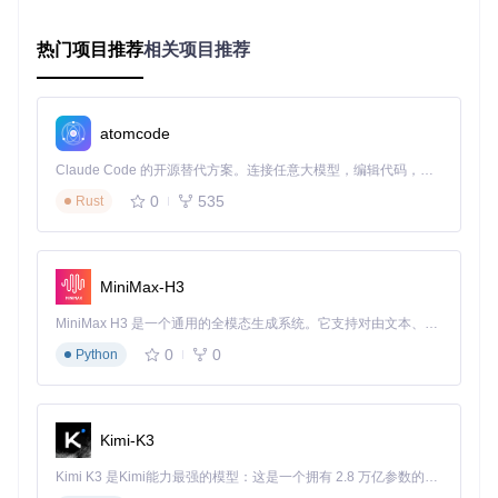
pip install -r requirements.txt
启动程序：
python facefusion.py
热门项目推荐
相关项目推荐
加载素材：分别上传源图和目标图
选择功能：启用"Face Swapper"和"Face Enhancer"
点击"Start"开始处理
场景-配置-效果对照表
atomcode
应用场
核心配置
预期效果
景
Claude Code 的开源替代方案。连接任意大模型，编辑代码，运行命令，自动验证 — 全自动执行。用 Rust 构建，极致性能。 ｜ An open-source alternative to Claude Code. Connect any LLM, edit code, run commands, and verify changes — autonomously. Built in Rust for speed. Get Started
模型：hypermap_1n
0
535
Rust
日常短
1080p视频，处理速
_256
增强：gfpgan_1.4
视频
度20fps
线程：8
模型：lightning_4n_
MiniMax-H3
直播推
128
720p实时处理，延迟
检测：yolo-face
流
<300ms
MiniMax H3 是一个通用的全模态生成系统。它支持对由文本、图像、视频和音频组成的多模态上下文进行统一理解，并能生成分辨率高达 2K、时长可达 15 秒的带原生立体声音频的视频。得益于面向任务泛化的系统设计，H3 在预训练阶段就已具备广泛的多模态上下文理解与生成能力，能够出色地执行复杂的多模态指令。
设备：CPU模式
0
0
Python
模型：professional_
电影级
8n_512
4K分辨率，细节保留9
增强：codeformer
制作
5%
精度：1024x1024
Kimi-K3
避坑指南：新手常犯的5个错误
Kimi K3 是Kimi能力最强的模型：这是一个拥有 2.8 万亿参数的混合专家（MoE）模型，具备原生视觉理解能力，并支持 100 万 token 的上下文窗口。