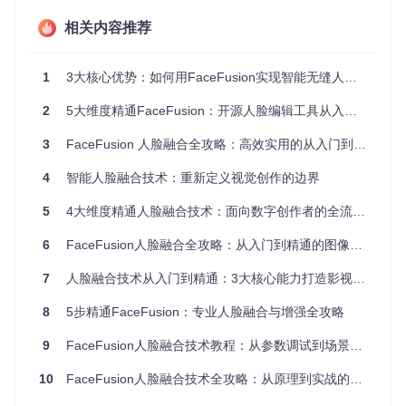
边缘羽化算法
：实现像素级自然过渡
实时渲染引擎
：所见即所得的交互体验
相关内容推荐
二、应用场景：3大领域的实战价值
1
3大核心优势：如何用FaceFusion实现智能无缝人脸融合？
短视频内容创作
2
5大维度精通FaceFusion：开源人脸编辑工具从入门到专业的完整指南
网红变装特效
：10分钟完成专业级换脸视频
虚拟偶像打造
：定制专属数字人形象
3
FaceFusion 人脸融合全攻略：高效实用的从入门到精通指南
历史人物重现
：让老照片"动"起来
直播互动新玩法
4
智能人脸融合技术：重新定义视觉创作的边界
实时面部美化
：磨皮/瘦脸/美妆一键应用
虚拟形象直播
：保护隐私同时增强互动性
5
4大维度精通人脸融合技术：面向数字创作者的全流程应用指南
跨次元cosplay
：实时变身动漫角色
影视后期黑科技
6
FaceFusion人脸融合全攻略：从入门到精通的图像编辑解决方案
替身演员替换
：降低高危镜头拍摄风险
面部表情修复
：提升绿幕表演真实感
7
人脸融合技术从入门到精通：3大核心能力打造影视级视觉效果
低成本特效制作
：替代传统化妆和道具
8
5步精通FaceFusion：专业人脸融合与增强全攻略
三、实践指南：从入门到精通的3个阶段
9
FaceFusion人脸融合技术教程：从参数调试到场景落地的实践指南
新手5分钟快速上手
安装环境：
git clone https://gitcode.com/GitHub
10
FaceFusion人脸融合技术全攻略：从原理到实战的完整解决方案
_Trending/fa/facefusion && cd facefusion &&