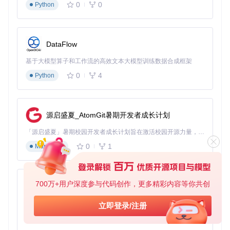
素材质量差
0
0
Python
问题：源图模糊或光照不均导致融合错位
解决：使用500万像素以上正面清晰照片
DataFlow
参数过度调节
基于大模型算子和工作流的高效文本大模型训练数据合成框架
问题：融合强度拉满导致面部不自然
0
4
Python
解决：初始值设为0.5，逐步微调
模型选择不当
源启盛夏_AtomGit暑期开发者成长计划
问题：低配电脑使用高分辨率模型
解决：根据显存选择模型（4G显存选256分辨率）
「源启盛夏」暑期校园开发者成长计划旨在激活校园开源力量，通过积分激励、认证扶持、资源倾斜等形式，引导高校组织和开发者完成「入驻 — 建项目 — 做贡献 — 获认证 — 得资源」的完整闭环。无论你是想带领社团入驻平台的组织者，还是希望用代码贡献证明自己的开发者，都能在这里找到属于你的成长路径。
忽略面部角度
0
1
Markdown
问题：源图与目标图角度差异过大
解决：使用"Face Landmarker"进行3D对齐
700万+用户深度参与代码创作，更多精彩内容等你共创
py-xiaozhi
输出设置错误
基于Python的Xiaozhi AI，适用于想要完整Xiaozhi体验而无需拥有专用硬件的用户。
立即登录/注册
问题：视频无声音或卡顿
0
1
Python
解决：检查"Output Audio Encode"设置为"copy"