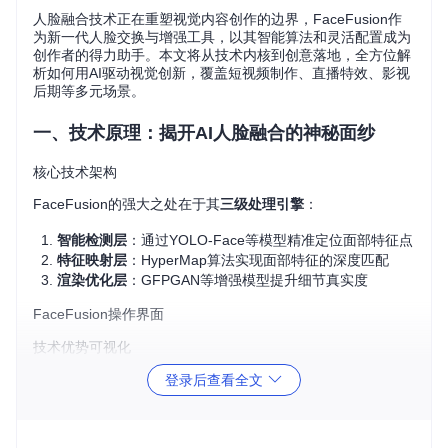
人脸融合技术正在重塑视觉内容创作的边界，FaceFusion作
为新一代人脸交换与增强工具，以其智能算法和灵活配置成为
创作者的得力助手。本文将从技术内核到创意落地，全方位解
析如何用AI驱动视觉创新，覆盖短视频制作、直播特效、影视
后期等多元场景。
一、技术原理：揭开AI人脸融合的神秘面纱
核心技术架构
FaceFusion的强大之处在于其
三级处理引擎
：
智能检测层
：通过YOLO-Face等模型精准定位面部特征点
特征映射层
：HyperMap算法实现面部特征的深度匹配
渲染优化层
：GFPGAN等增强模型提升细节真实度
FaceFusion操作界面
技术优势可视化
传统PS修图需要手动调整蒙版和光影，而FaceFusion通过以
登录后查看全文
下技术实现自动化：
动态特征对齐
：自动适配不同角度的面部姿态