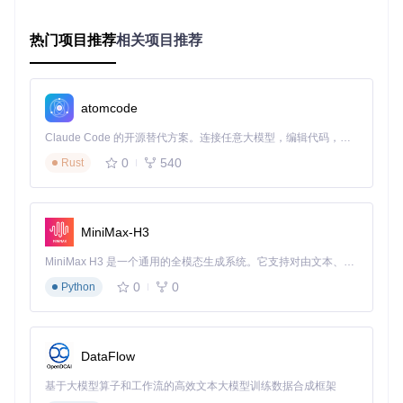
📌
预期结果
：输出Leiningen版本信息，如
Leiningen 2.9.1
0 on Java 11.0.15 OpenJDK 64-Bit Server VM
。
热门项目推荐
相关项目推荐
2.2 获取源码
# 克隆项目仓库
git 
clone
atomcode
cd
2.3 编译与启动
Claude Code 的开源替代方案。连接任意大模型，编辑代码，运行命令，自动验证 — 全自动执行。用 Rust 构建，极致性能。 ｜ An open-source alternative to Claude Code. Connect any LLM, edit code, run commands, and verify changes — autonomously. Built in Rust for speed. Get Started
0
540
🔍
编译ClojureScript代码
：
Rust
MiniMax-H3
📌
注意
：首次编译可能需要下载依赖，耗时较长，请耐心等
MiniMax H3 是一个通用的全模态生成系统。它支持对由文本、图像、视频和音频组成的多模态上下文进行统一理解，并能生成分辨率高达 2K、时长可达 15 秒的带原生立体声音频的视频。得益于面向任务泛化的系统设计，H3 在预训练阶段就已具备广泛的多模态上下文理解与生成能力，能够出色地执行复杂的多模态指令。
待。
0
0
Python
🔍
构建并启动应用
：
DataFlow
📌
预期结果
：编译完成后，将自动启动Assistant应用界面。
基于大模型算子和工作流的高效文本大模型训练数据合成框架
如果一切顺利，您将看到默认的欢迎卡片。