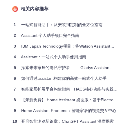
1.3 简洁高效的交互体验
相关内容推荐
基于Om组件构建的HTML界面，提供直观的卡片式信息展
示。每张卡片针对特定信息类型优化，让您一眼获取最重要的
内容。
1
一站式智能助手：从安装到定制的全方位指南
2
Assistant 个人助手项目完全指南
图1：Assistant的核心工作流程，展示了Dispatchers、Result
Channel和Cards之间的协作关系
3
IBM Japan Technology项目：将Watson Assistant聊天机器人嵌入网站的完整指南
二、快速上手：3分钟启动项目
4
Assistant：一站式个人助手使用指南
5
探索未来家居的隐私守护者 —— Gladys Assistant 开源智能家居助手
如何在最短时间内体验Assistant的强大功能？只需完成以下三
个步骤：
6
如何通过assistant构建你的高效一站式个人助手
2.1 准备环境
7
智能家居扩展平台构建指南：HACS核心功能与实践应用
🔍
前置条件
：确保系统已安装Java（JRE 8+）和Leiningen
（Clojure构建工具）。
8
【亲测免费】 Home Assistant 桌面版：基于Electron的一站式桌面应用教程
9
Home Assistant Frontend：智能家居的视觉交互中心
# 检查Leiningen是否安装
10
开启智能浏览新篇章：ChatGPT Assistant 深度探索