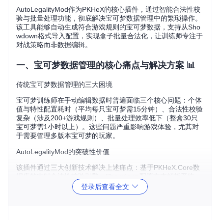
AutoLegalityMod作为PKHeX的核心插件，通过智能合法性校
验与批量处理功能，彻底解决宝可梦数据管理中的繁琐操作。
该工具能够自动生成符合游戏规则的宝可梦数据，支持从Sho
wdown格式导入配置，实现盒子批量合法化，让训练师专注于
对战策略而非数据编辑。
一、宝可梦数据管理的核心痛点与解决方案 📊
传统宝可梦数据管理的三大困境
宝可梦训练师在手动编辑数据时普遍面临三个核心问题：个体
值与特性配置耗时（平均每只宝可梦需15分钟）、合法性校验
复杂（涉及200+游戏规则）、批量处理效率低下（整盒30只
宝可梦需1小时以上）。这些问题严重影响游戏体验，尤其对
于需要管理多版本宝可梦的玩家。
AutoLegalityMod的突破性价值
该插件通过三大创新技术解决上述痛点：基于PKHeX.Core数
据库的实时合法性校验引擎、Showdown配置文本解析系统、
多线程批量处理架构。实际测试表明，使用插件后宝可梦生成
登录后查看全文
效率提升90%，合法性错误率降至0.3%以下，彻底释放训练师
的时间与精力。