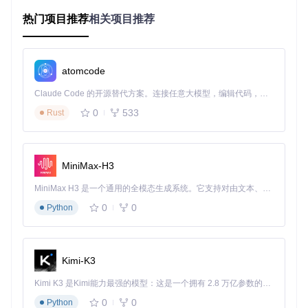
二、零基础环境部署指南 ⚙️
热门项目推荐
相关项目推荐
获取与编译项目源码
git 
clone
atomcode
配置插件运行环境
使用Visual Studio打开解决方案文件，右键点击AutoLegal
Claude Code 的开源替代方案。连接任意大模型，编辑代码，运行命令，自动验证 — 全自动执行。用 Rust 构建，极致性能。 ｜ An open-source alternative to Claude Code. Connect any LLM, edit code, run commands, and verify changes — autonomously. Built in Rust for speed. Get Started
ityMod项目
选择"生成"选项，等待编译完成（预期结果：输出窗口显
0
533
Rust
示"生成成功"）
在PKHeX程序目录创建"plugins"文件夹
将编译生成的AutoModPlugins.dll文件复制到该目录（预
MiniMax-H3
期结果：文件大小约800KB）
启动PKHeX，验证工具菜单中是否出现"Auto Legality Mo
MiniMax H3 是一个通用的全模态生成系统。它支持对由文本、图像、视频和音频组成的多模态上下文进行统一理解，并能生成分辨率高达 2K、时长可达 15 秒的带原生立体声音频的视频。得益于面向任务泛化的系统设计，H3 在预训练阶段就已具备广泛的多模态上下文理解与生成能力，能够出色地执行复杂的多模态指令。
d"选项
0
0
Python
注意事项
：确保已安装.NET Framework 4.7.2或更高版
本，否则可能导致插件加载失败。可通过"控制面板→程序
→程序和功能"检查已安装版本。
Kimi-K3
三、五大核心功能模块详解 🔧
Kimi K3 是Kimi能力最强的模型：这是一个拥有 2.8 万亿参数的混合专家（MoE）模型，具备原生视觉理解能力，并支持 100 万 token 的上下文窗口。
1. 智能合法性校验引擎 [核心引擎]
0
0
Python