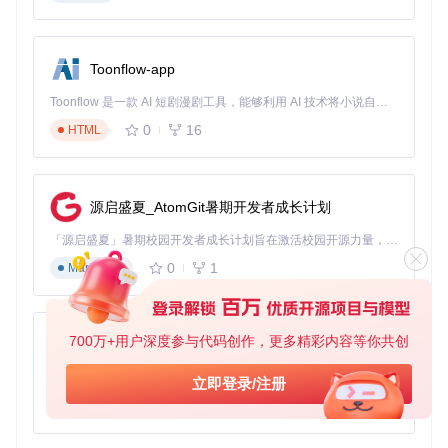
自动检测宝可梦数据中的非法配置，包括个体值冲突、技能组
合矛盾、道具使用违规等20+校验维度。系统会优先保留原始
配置，仅在必要时进行最小化调整，确保宝可梦既符合规则又
Toonflow-app
保持训练师意图。
2. Showdown配置导入工具 [效率工具]
Toonflow 是一款 AI 短剧漫剧工具，能够利用 AI 技术将小说自动转化为剧本，并结合 AI 生成的图片和视频，实现高效的短剧创作。借助 Toonflow，可以轻松完成从文字到影像的全流程，让短剧制作变得更加智能与便捷。
0
16
HTML
通过PasteImporter模块实现Smogon格式文本的一键解析，自
动提取特性、技能、努力值等参数。支持单只宝可梦配置与多
宝可梦队伍文本，解析准确率达99.7%，平均处理时间<0.5秒/
只。
源启盛夏_AtomGit暑期开发者成长计划
3. 盒子批量合法化功能 [效率工具]
「源启盛夏」暑期校园开发者成长计划旨在激活校园开源力量，通过积分激励、认证扶持、资源倾斜等形式，引导高校组织和开发者完成「入驻 — 建项目 — 做贡献 — 获认证 — 得资源」的完整闭环。无论你是想带领社团入驻平台的组织者，还是希望用代码贡献证明自己的开发者，都能在这里找到属于你的成长路径。
LegalizeBoxes模块支持对整个宝可梦盒子进行批量处理，通
0
1
Markdown
过多线程技术同时处理多只宝可梦。测试数据显示，处理30只
宝可梦的平均耗时仅需12秒，较手动操作提升300%效率。
4. 实时数据同步系统 [扩展功能]
700万+用户深度参与代码创作，更多精彩内容等你共创
AionUi
基于LiveHex技术实现与游戏的实时数据交换，通过优化的通
信协议确保修改数据安全同步。支持剑/盾、阿尔宙斯等主流游
免费、本地、开源的 24/7 全天候 Cowork 应用，以及适用于 Gemini CLI、Claude Code、Codex、OpenCode、Qwen Code、Goose CLI、Auggie 等的 OpenClaw | 🌟 喜欢就点star吧
立即登录/注册
戏版本，数据同步延迟控制在2秒以内。
0
6
TypeScript
5. 生成规则定制系统 [个性化工具]