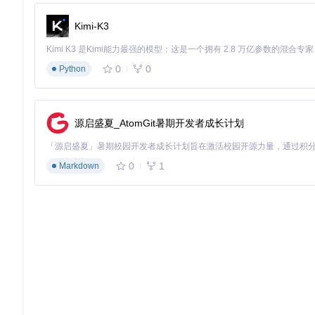
Kimi-K3
const
CustomButton
 = (
) => (

<
TouchableOpacity
style
=
{{
padding:
8
 }}>
<
Icon
name
=
"search"
size
=
{24}
color
=
"#ffffff"
 />
0
0
</
TouchableOpacity
>
Python
);

<
NavigationBar
title
=
{{
title:
 '
搜索页面
' }}

源启盛夏_AtomGit暑期开发者成长计划
rightButton
=
{
<
CustomButton
 />
}

/>
2.3 状态栏样式控制
0
1
Markdown
通过配置statusBar属性可以控制状态栏样式：
<
NavigationBar
  statusBar={{

style
: 
'light-content'
,

tintColor
: 
'#2196F3'
  }}

  title={{ 
title
: 
'状态栏示例'
 }}
