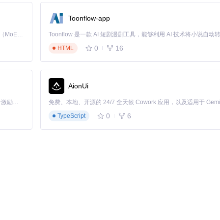
Toonflow-app
Kimi K3 是Kimi能力最强的模型：这是一个拥有 2.8 万亿参数的混合专家（MoE）模型，具备原生视觉理解能力，并支持 100 万 token 的上下文窗口。
0
16
HTML
AionUi
「源启盛夏」暑期校园开发者成长计划旨在激活校园开源力量，通过积分激励、认证扶持、资源倾斜等形式，引导高校组织和开发者完成「入驻 — 建项目 — 做贡献 — 获认证 — 得资源」的完整闭环。无论你是想带领社团入驻平台的组织者，还是希望用代码贡献证明自己的开发者，都能在这里找到属于你的成长路径。
0
6
TypeScript