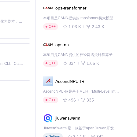
ops-transformer
本项目是CANN提供的transformer类大模型算子库，实现网络在NPU上加速计算。
Toonflow 是一款 AI 短剧漫剧工具，能够利用 AI 技术将小说自动转化为剧本，并结合 AI 生成的图片和视频，实现高效的短剧创作。借助 Toonflow，可以轻松完成从文字到影像的全流程，让短剧制作变得更加智能与便捷。
1.03 K
2.43 K
C++
ops-nn
本项目是CANN提供的神经网络类计算算子库，实现网络在NPU上加速计算。
834
1.65 K
C++
免费、本地、开源的 24/7 全天候 Cowork 应用，以及适用于 Gemini CLI、Claude Code、Codex、OpenCode、Qwen Code、Goose CLI、Auggie 等的 OpenClaw | 🌟 喜欢就点star吧
AscendNPU-IR
AscendNPU-IR是基于MLIR（Multi-Level Intermediate Representation）构建的，面向昇腾亲和算子编译时使用的中间表示，提供昇腾完备表达能力，通过编译优化提升昇腾AI处理器计算效率，支持通过生态框架使能昇腾AI处理器与深度调优
496
335
C++
jiuwenswarm
JiuwenSwarm 是一款基于openJiuwen开发的智能AI Agent，它能够将大语言模型的强大能力，通过你日常使用的各类通讯应用，直接延伸至你的指尖。
3.14 K
842
Python