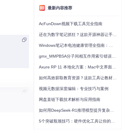
最新内容推荐
AcFunDown视频下载工具完全指南
还在为数字笔记抓狂？这款开源神器让手写批注效率提升300%
Windows笔记本电池健康管理全指南：从根源解决电池损耗问题
gmx_MMPBSA分子间相互作用索引错误的深度诊断与解决
Axure RP 11 本地化方案：Mac中文界面优化与原型设计工具汉化全指南
如何高效获取教育资源？这款工具让教材下载效率提升80%
视频元数据深度编辑：专业技巧与案例
网盘直链下载技术解析与应用指南
如何用DeepSeek-R1推理模型提升复杂任务解决能力：完整指南
5个突破瓶颈技巧：硬件优化工具让你的电脑性能提升30%