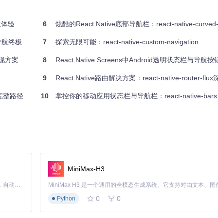
航体验
6
炫酷的React Native底部导航栏：react-native-curved-b
航终极指南
7
探索无限可能：react-native-custom-navigation
实现方案
8
React Native Screens中Android透明状态栏与
9
React Native路由解决方案：react-native-router-fl
的完整路径
10
掌控你的移动应用状态栏与导航栏：react-native-bars
MiniMax-H3
Claude Code 的开源替代方案。连接任意大模型，编辑代码，运行命令，自动验证 — 全自动执行。用 Rust 构建，极致性能。 ｜ An open-source alternative to Claude Code. Connect any LLM, edit code, run commands, and verify changes — autonomously. Built in Rust for speed. Get Started
0
0
Python