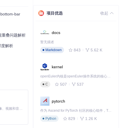
项目优选
收起
ottom-bar
docs
导航按钮重叠问题解析
暂无描述
ux深度解析
843
5.62 K
Markdown
kernel
openEuler内核是openEuler操作系统的核心，既是系统性能与稳定性的基石，也是连接处理器、设备与服务的桥梁。
507
537
C
pytorch
MiniMax H3 是一个通用的全模态生成系统。它支持对由文本、图像、视频和音频组成的多模态上下文进行统一理解，并能生成分辨率高达 2K、时长可达 15 秒的带原生立体声音频的视频。得益于面向任务泛化的系统设计，H3 在预训练阶段就已具备广泛的多模态上下文理解与生成能力，能够出色地执行复杂的多模态指令。
作为 Ascend for PyTorch 社区的核心组件，TorchNPU 是昇腾专为 PyTorch 打造的深度学习适配插件，使 PyTorch 框架能够直接调用昇腾 NPU，为开发者提供昇腾 AI 处理器的超强算力。
829
1.26 K
Python