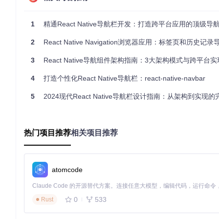
handler:
 () =>
 console.log('点击了设置按钮') 

      }}

1
精通React Native导航栏开发：打造跨平台应用的顶级导
    />
  );

2
React Native Navigation浏览器应用：标签页和历史记录导
3
React Native导航组件架构指南：3大架构模式与跨平台
2. 自定义导航样式的3种方法
4
打造个性化React Native导航栏：react-native-navbar
2.1 标题样式定制
5
2024现代React Native导航栏设计指南：从架构到实现
通过title属性可以配置标题的各种样式：
<
NavigationBar
热门项目推荐
相关项目推荐
  title={{

title
: 
'个人中心'
,

tintColor
: 
'#ffffff'
,

style
: { 
fontSize
: 
18
, 
fontWeight
: 
'bold'
 }

atomcode
  }}

  containerStyle={{ 
backgroundColor
: 
'#2196F3'
 }}

0
533
Rust
2.2 按钮样式自定义
除了使用文本按钮，还可以自定义按钮元素：