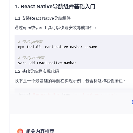
1. React Native导航组件基础入门
1.1 安装React Native导航组件
通过npm或yarn工具可以快速安装导航组件：
# 使用npm安装
npm install react-native-navbar --save

# 使用yarn安装
1.2 基础导航栏实现代码
以下是一个最基础的导航栏实现示例，包含标题和右侧按钮：
import
NavigationBar
from
'react-native-navbar'
;

function
BasicNavbar
(
) {

return
 (

<
NavigationBar
title
=
{{
title:
 '
首页
' }}

rightButton
=
{{
相关内容推荐
title:
 '
设置
', 
