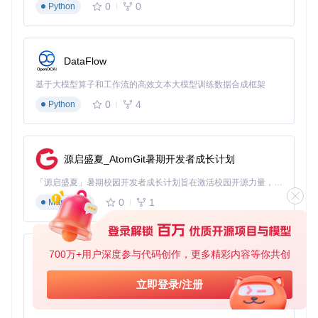
0
0
Python
DataFlow
基于大模型算子和工作流的高效文本大模型训练数据合成框架
0
4
Python
源启盛夏_AtomGit暑期开发者成长计划
「源启盛夏」暑期校园开发者成长计划旨在激活校园开源力量，通过积分激励、认证扶持、资源倾斜等形式，引导高校组织和开发者完成「入驻 — 建项目 — 做贡献 — 获认证 — 得资源」的完整闭环。无论你是想带领社团入驻平台的组织者，还是希望用代码贡献证明自己的开发者，都能在这里找到属于你的成长路径。
0
1
Markdown
700万+用户深度参与代码创作，更多精彩内容等你共创
py-xiaozhi
基于Python的Xiaozhi AI，适用于想要完整Xiaozhi体验而无需拥有专用硬件的用户。
立即登录/注册
0
1
Python