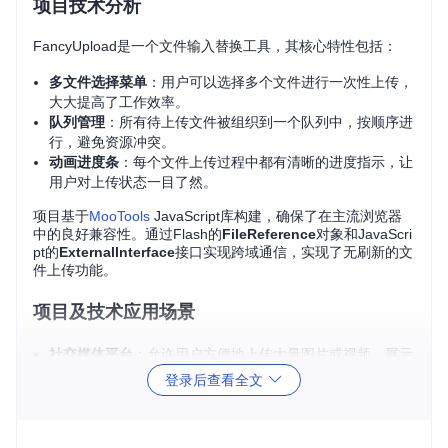
项目技术分析
FancyUpload是一个文件输入替换工具，其核心特性包括：
多文件选择菜单
：用户可以选择多个文件进行一次性上传，
大大提高了工作效率。
队列管理
：所有待上传文件被组织到一个队列中，按顺序进
行，避免资源冲突。
动画进度条
：每个文件上传过程中都有清晰的进度指示，让
用户对上传状态一目了然。
项目基于
MooTools
JavaScript库构建，确保了在主流浏览器
中的良好兼容性。通过Flash的
FileReference
对象和JavaScri
pt的
ExternalInterface
接口实现跨域通信，实现了无刷新的文
件上传功能。
项目及技术应用场景
社交媒体平台
：允许用户方便地上传大量图片或视频，展示
个人动态。
登录后查看全文
云存储服务
：简化文件批量上传流程，提升用户体验。
在线协作工具
：团队成员可以快速共享文件，提高合作效
率。