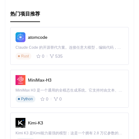
热门项目推荐
atomcode
Claude Code 的开源替代方案。连接任意大模型，编辑代码，运行命令，自动验证 — 全自动执行。用 Rust 构建，极致性能。 ｜ An open-source alternative to Claude Code. Connect any LLM, edit code, run commands, and verify changes — autonomously. Built in Rust for speed. Get Started
0
535
Rust
MiniMax-H3
MiniMax H3 是一个通用的全模态生成系统。它支持对由文本、图像、视频和音频组成的多模态上下文进行统一理解，并能生成分辨率高达 2K、时长可达 15 秒的带原生立体声音频的视频。得益于面向任务泛化的系统设计，H3 在预训练阶段就已具备广泛的多模态上下文理解与生成能力，能够出色地执行复杂的多模态指令。
0
0
Python
Kimi-K3
Kimi K3 是Kimi能力最强的模型：这是一个拥有 2.8 万亿参数的混合专家（MoE）模型，具备原生视觉理解能力，并支持 100 万 token 的上下文窗口。