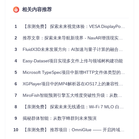
电子商务网站
：商家轻松上传商品图片，消费者流畅浏览。
相关内容推荐
项目特点
1
【亲测免费】 探索未来视觉体验：VESA DisplayPort 2.0标准深度解析
服务器独立
：FancyUpload不依赖特定的后端环境，可灵活
配合各种服务器平台。
2
推荐文章：探索未来导航新境界 - NavAR增强现实定位应用
样式自定义
：完全可以通过CSS和XHTML进行界面定制，
满足不同项目需求的视觉风格。
3
FluidX3D未来发展方向：AI加速与量子计算的融合前景
易用性
：设置简单，只需几步即可集成到你的Web应用中。
跨浏览器支持
：依托MooTools库，支持所有现代浏览器。
4
Easy-Dataset项目实现多文件上传与领域树构建功能
如果你想为你的网站或应用添加高级的文件上传功能，Fancy
5
Microsoft TypeSpec项目中新增HTTP文件体类型的特性解析
Upload绝对值得尝试。无论你是前端开发者还是设计者，这个
项目都能助你创建出既实用又美观的文件上传体验。
6
XGPlayer项目中的MP4解析器在iOS17上的兼容性问题解析
现在就加入FancyUpload的世界，让上传变得不再平凡！
7
MiroFish智能预测引擎五大维度突破性升级：从数据到决策的全流程革新
8
【亲测免费】 探索未来无线通信：Wi-Fi 7 MLO 白皮书深度解析
9
揭秘群体智能：从数字蜂群到未来预演
10
【亲测免费】 推荐项目：OmniGlue —— 开启跨域图像匹配新纪元