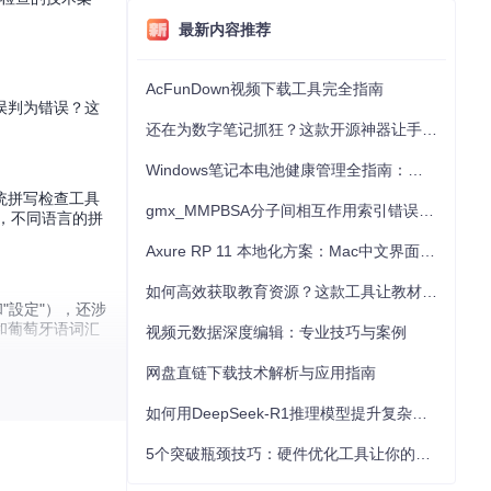
最新内容推荐
AcFunDown视频下载工具完全指南
误判为错误？这
还在为数字笔记抓狂？这款开源神器让手写批注效率提升300%
Windows笔记本电池健康管理全指南：从根源解决电池损耗问题
统拼写检查工具
gmx_MMPBSA分子间相互作用索引错误的深度诊断与解决
是，不同语言的拼
Axure RP 11 本地化方案：Mac中文界面优化与原型设计工具汉化全指南
如何高效获取教育资源？这款工具让教材下载效率提升80%
和"設定"），还涉
和葡萄牙语词汇
视频元数据深度编辑：专业技巧与案例
网盘直链下载技术解析与应用指南
如何用DeepSeek-R1推理模型提升复杂任务解决能力：完整指南
汇既不能被视为拼写
e"）被遗漏。更
5个突破瓶颈技巧：硬件优化工具让你的电脑性能提升30%