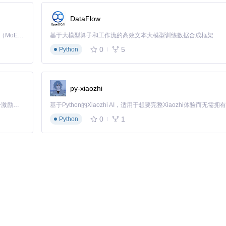
研究
DataFlow
文件
Kimi K3 是Kimi能力最强的模型：这是一个拥有 2.8 万亿参数的混合专家（MoE）模型，具备原生视觉理解能力，并支持 100 万 token 的上下文窗口。
基于大模型算子和工作流的高效文本大模型训练数据合成框架
研究
0
5
Python
际需求平衡功能与性能。例如，同时启用三种以上大词库语言可能导致编
py-xiaozhi
整拼写检查行为。在偏好设置的"编辑器→拼写检查"面板中，用户可进行多
「源启盛夏」暑期校园开发者成长计划旨在激活校园开源力量，通过积分激励、认证扶持、资源倾斜等形式，引导高校组织和开发者完成「入驻 — 建项目 — 做贡献 — 获认证 — 得资源」的完整闭环。无论你是想带领社团入驻平台的组织者，还是希望用代码贡献证明自己的开发者，都能在这里找到属于你的成长路径。
典和调整优先级；高级选项则提供细粒度控制，如最小单词长度阈值（默认
0
1
Python
 xx-XX -->
语法在文档中嵌入语言指令，强制指定后续文本的检查规则
时，只需在段落前添加
<!-- language: zh-CN -->
标记，系统便会自
检查时如何提升性能？本章节将按照"基础配置→进阶技巧→性能调优"
强大功能。