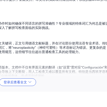
协作时如何确保不同语言的拼写准确性？专业领域的特殊词汇为何总是被
深入了解拼写检查面临的实际挑战。
文关键词，正文引用德语文献标题，并在讨论部分使用法语专业术语。传
"neuroplasticity"（神经可塑性）等术语标记为错误。更复杂的
使用规范，这些细节往往超出普通检查工具的处理能力。
文档中不仅有界面元素的翻译（如"设置"需对应"Configuración"
会导致上下文断裂，而人工检查又难以覆盖所有文档。特别是当西班牙语
工具无法区分地域变体，造成误判或漏检。
登录后查看全文
利语感叹词（如"c'est la vie"、"bellissimo"）。这些词
记为错误，要么完全忽略检查，导致真正的拼写问题（如"teh"代替"th
é"），在不同编码环境下容易出现显示异常，进一步增加检查难度。