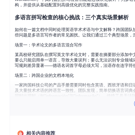
构，并提供从基础配置到高级优化的完整实践指南。
多语言拼写检查的核心挑战：三个真实场景解析
如何在一篇文档中同时处理英语学术术语与中文解释？跨国团队
些问题是多语言写作者的常见困扰。让我们通过三个典型场景，
场景一：学术论文的多语言混合写作
某高校研究团队在撰写英文学术论文时，需要在摘要部分添加中
要么只能启用单一语言，导致大量误判；要么无法识别专业领域词汇，将
写规则差异显著——德语名词首字母必须大写，法语存在连字符
场景二：跨国企业的文档本地化
一家跨国科技公司的产品手册需要同时包含英语、西班牙语和日语版本。
及大量技术术语的跨语言一致性。团队发现，简单切换语言词典
同时出现时（如"información"与"informação"），传统
场景三：文学翻译的风格保持
文学翻译工作者在将英语小说翻译成中文时，需要保留原文中的法语对话和意大
错误，又需要与中文语境自然融合。现有工具要么将所有外语词汇标
具挑战性的是，某些语言存在特殊字符（如德语的"ß"、法语的"
相关内容推荐