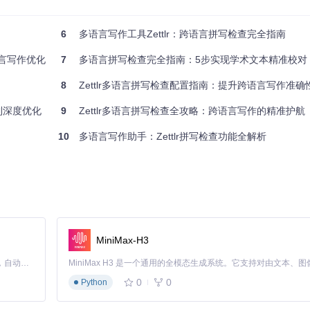
6
多语言写作工具Zettlr：跨语言拼写检查完全指南
查功能分解为"智能识别引擎"、"词典生态系统"和"场景化配置工具"三大组
置选项，适应从学术写作到文学创作的多样化场景。
语言写作优化
7
多语言拼写检查完全指南：5步实现学术文本精准校对
8
Zettlr多语言拼写检查配置指南：提升跨语言写作准确
办公软件的拼写检查核心），但通过自定义扩展实现了多语言并行处理能力。其工
语言检测算法分析每个单元的词汇特征（如字母频率、词长分布）；最后
到深度优化
9
Zettlr多语言拼写检查全攻略：跨语言写作的精准护航
10
多语言写作助手：Zettlr拼写检查功能全解析
嵌入式外语段落时（如英语文档中的法语引语），系统会自动识别语言边
会临时切换至法语词典，避免将"café"标记为英语拼写错误。技术实现上，这一
自定义词典三个层级。核心词典位于static/dict目录，包含20余种语
等，每个语言目录下包含词形词典（.dic）和语法规则文件（.aff）。扩展词
储个人常用词汇和特殊表达。
MiniMax-H3
：
Claude Code 的开源替代方案。连接任意大模型，编辑代码，运行命令，自动验证 — 全自动执行。用 Rust 构建，极致性能。 ｜ An open-source alternative to Claude Code. Connect any LLM, edit code, run commands, and verify changes — autonomously. Built in Rust for speed. Get Started
0
0
Python
景
论文