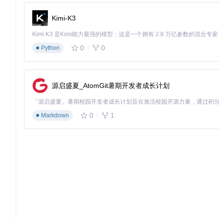
德语（de-DE）
140,000+词
技术文档、人文
120ms
Kimi-K3
法语（fr-FR）
95,000+词
文学翻译、法律
95ms
俄语（ru-RU）
110,000+词
社会科学、历史
110ms
0
0
Python
这种差异化的数据特性要求用户在配置多语言检查时，需根据实
此时可通过优先级设置优化检查顺序。
源启盛夏_AtomGit暑期开发者成长计划
场景化配置工具：适应不同写作需求的灵活设置
Zettlr提供了丰富的配置选项，允许用户根据具体写作场景调
关控制检查功能的启用与禁用；语言管理界面用于添加/移除词
0
1
Markdown
写单词忽略规则等。
特别值得注意的是语言标记功能，用户可通过
<!-- language:
了多语言混合文档的检查难题，例如在英语文档中插入中文段落
查模式。
从基础到进阶：Zettlr拼写检查的实战配置指南
如何快速启用多语言检查？专业术语频繁被误判怎么办？大型文档
供可直接落地的操作指南，帮助用户充分发挥Zettlr拼写检查的
基础配置：快速搭建多语言检查环境