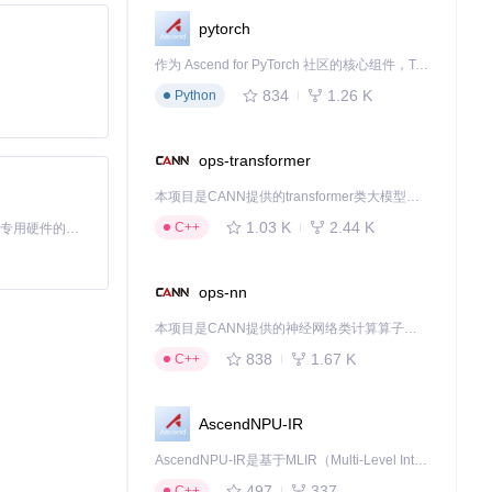
pytorch
作为 Ascend for PyTorch 社区的核心组件，TorchNPU 是昇腾专为 PyTorch 打造的深度学习适配插件，使 PyTorch 框架能够直接调用昇腾 NPU，为开发者提供昇腾 AI 处理器的超强算力。
834
1.26 K
Python
辑器响应延迟，
ops-transformer
本项目是CANN提供的transformer类大模型算子库，实现网络在NPU上加速计算。
1.03 K
2.44 K
维度配置：基础开
C++
基于Python的Xiaozhi AI，适用于想要完整Xiaozhi体验而无需拥有专用硬件的用户。
3个字符）、大
ops-nn
。这种设计解决
动切换至中文检
本项目是CANN提供的神经网络类计算算子库，实现网络在NPU上加速计算。
838
1.67 K
C++
AscendNPU-IR
的递进路径，提
AscendNPU-IR是基于MLIR（Multi-Level Intermediate Representation）构建的，面向昇腾亲和算子编译时使用的中间表示，提供昇腾完备表达能力，通过编译优化提升昇腾AI处理器计算效率，支持通过生态框架使能昇腾AI处理器与深度调优
497
337
C++