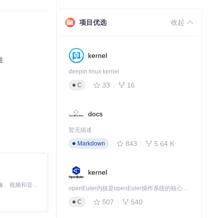
项目优选
收起
件。这种架构不仅
kernel
性
作流程包括三个关
deepin linux kernel
，调度模块为不
33
16
C
界并应用相应规
过程通过静态/di
docs
暂无描述
843
5.64 K
Markdown
言的基础词库，如
典允许用户添加专
kernel
MiniMax H3 是一个通用的全模态生成系统。它支持对由文本、图像、视频和音频组成的多模态上下文进行统一理解，并能生成分辨率高达 2K、时长可达 15 秒的带原生立体声音频的视频。得益于面向任务泛化的系统设计，H3 在预训练阶段就已具备广泛的多模态上下文理解与生成能力，能够出色地执行复杂的多模态指令。
openEuler内核是openEuler操作系统的核心，既是系统性能与稳定性的基石，也是连接处理器、设备与服务的桥梁。
507
540
C