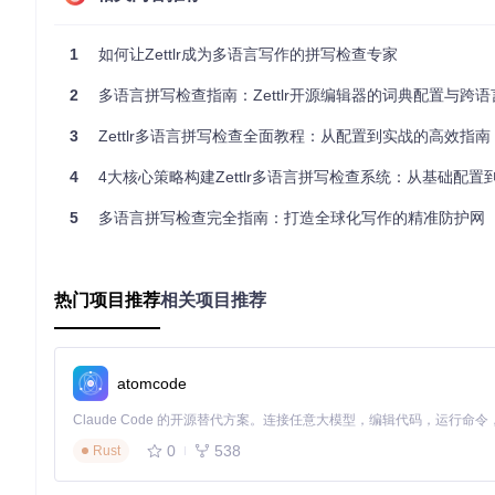
Zettlr拼写检查的技术架构：三大核心模块解析
1
如何让Zettlr成为多语言写作的拼写检查专家
面对多语言写作的复杂需求，Zettlr采用模块化设计，将拼写检
实现了语言的精准识别与检查，还为用户提供了高度可定制的配
2
多语言拼写检查指南：Zettlr开源编辑器的词典配置与跨
智能识别引擎：语言边界的精准判断
3
Zettlr多语言拼写检查全面教程：从配置到实战的高效指南
Zettlr的拼写检查核心基于Hunspell引擎（即广泛用于
键步骤：首先，文本预处理模块将文档分割为语义单元；然后，
4
4大核心策略构建Zettlr多语言拼写检查系统：从基础配置
同语言单元分配对应的词典进行检查。
5
多语言拼写检查完全指南：打造全球化写作的精准防护网
这种设计的优势在于能够处理"语言孤岛"现象——当文档中出现
则。例如，当检测到"café au lait"这样的法语短语时，引擎
ct目录下的语言特征库和动态上下文分析共同完成。
热门项目推荐
相关项目推荐
词典生态系统：从基础词库到专业扩展
Zettlr的词典系统采用层级化结构，包括核心词典、扩展词典和用户
美式英语（en-US）、西班牙语（es-ES）、法语（fr-FR）
业领域词库，如医学、法律术语集，而用户自定义词典则用于存
atomcode
不同语言的词典在词库规模和加载性能上存在差异，如下表所示
0
538
Rust
语言
词库规模
加载时间
典型应用场
英语（en-US）
120,000+词
通用写作、学术
80ms