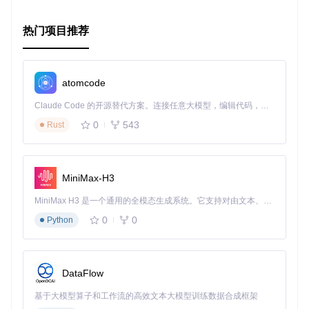
热门项目推荐
请按照README文档中的说明进行配置和部署，让market_m
onitor成为您洞察市场的得力助手。
atomcode
Claude Code 的开源替代方案。连接任意大模型，编辑代码，运行命令，自动验证 — 全自动执行。用 Rust 构建，极致性能。 ｜ An open-source alternative to Claude Code. Connect any LLM, edit code, run commands, and verify changes — autonomously. Built in Rust for speed. Get Started
0
543
Rust
MiniMax-H3
MiniMax H3 是一个通用的全模态生成系统。它支持对由文本、图像、视频和音频组成的多模态上下文进行统一理解，并能生成分辨率高达 2K、时长可达 15 秒的带原生立体声音频的视频。得益于面向任务泛化的系统设计，H3 在预训练阶段就已具备广泛的多模态上下文理解与生成能力，能够出色地执行复杂的多模态指令。
0
0
Python
DataFlow
基于大模型算子和工作流的高效文本大模型训练数据合成框架