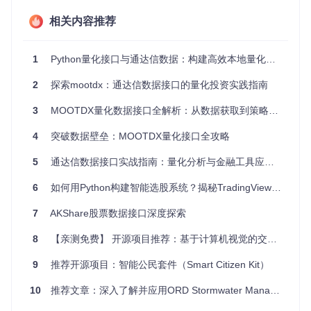
理解和使用API。
相关内容推荐
3、项目及技术应用场景
市场数据分析
：实时追踪并分析股票价格波动、电子商务平
台的商品销售趋势或其他任何需要频繁更新的数据流。
1
Python量化接口与通达信数据：构建高效本地量化投资工具
智能决策辅助
：为交易算法或自动化工具提供数据输入，辅
助做出更明智的决策。
2
探索mootdx：通达信数据接口的量化投资实践指南
监控报警系统
：当市场价格达到预设阈值时，自动触发通知
或报警。
3
MOOTDX量化数据接口全解析：从数据获取到策略落地的完整指南
API服务提供者
：构建面向合作伙伴的市场数据API，使他
们能够集成你的数据源。
4
突破数据壁垒：MOOTDX量化接口全攻略
4、项目特点
高性能
：基于Golang的并发特性，能高效处理大量并发请
5
通达信数据接口实战指南：量化分析与金融工具应用详解
求。
模块化设计
：清晰的MVC架构，易于扩展和维护。
6
如何用Python构建智能选股系统？揭秘TradingView-Screener的核心优势
文档齐全
：提供Swagger接口文档，提升开发者体验。
7
AKShare股票数据接口深度探索
Docker支持
：通过Docker Compose轻松部署，便于多环
境一致性。
8
【亲测免费】 开源项目推荐：基于计算机视觉的交通违规检测系统
社区活跃
：GitHub上有详细的Wiki教程，遇到问题能得到及
时解答和帮助。
9
推荐开源项目：智能公民套件（Smart Citizen Kit）
如果您正在寻找一个强大且易用的市场监控解决方案，market
10
推荐文章：深入了解并应用ORD Stormwater Management Model Solver - 城市水资源管理的利器
_monitor无疑是值得信赖的选择。立即克隆项目，开启您的市
场监测之旅吧！