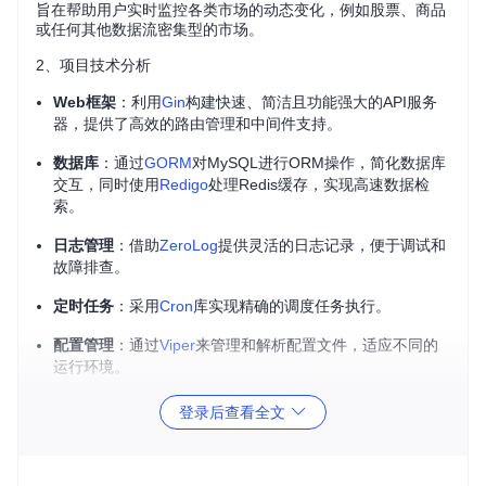
旨在帮助用户实时监控各类市场的动态变化，例如股票、商品
或任何其他数据流密集型的市场。
2、项目技术分析
Web框架
：利用
Gin
构建快速、简洁且功能强大的API服务
器，提供了高效的路由管理和中间件支持。
数据库
：通过
GORM
对MySQL进行ORM操作，简化数据库
交互，同时使用
Redigo
处理Redis缓存，实现高速数据检
索。
日志管理
：借助
ZeroLog
提供灵活的日志记录，便于调试和
故障排查。
定时任务
：采用
Cron
库实现精确的调度任务执行。
配置管理
：通过
Viper
来管理和解析配置文件，适应不同的
运行环境。
安全认证
：使用
jwt-go
库实现JSON Web Token，确保API
登录后查看全文
的安全性。
API文档
：集成
Swaggo
自动生成Swagger UI，方便开发者