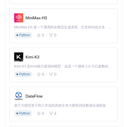
MiniMax-H3
MiniMax H3 是一个通用的全模态生成系统。它支持对由文本、图像、视频和音频组成的多模态上下文进行统一理解，并能生成分辨率高达 2K、时长可达 15 秒的带原生立体声音频的视频。得益于面向任务泛化的系统设计，H3 在预训练阶段就已具备广泛的多模态上下文理解与生成能力，能够出色地执行复杂的多模态指令。
0
0
Python
Kimi-K3
Kimi K3 是Kimi能力最强的模型：这是一个拥有 2.8 万亿参数的混合专家（MoE）模型，具备原生视觉理解能力，并支持 100 万 token 的上下文窗口。
0
0
Python
DataFlow
基于大模型算子和工作流的高效文本大模型训练数据合成框架
0
4
Python