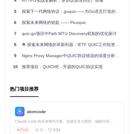
4
HTTP/3实战全解析：从协议原理到生产部署
5
探索下一代网络协议：goquic——为Go语言打造的QUIC支持库
6
探索未来网络的钥匙 —— Picoquic
7
quic-go项目中Path MTU Discovery机制的优化探讨
8
🌟 探索未来网络的革新利器：IETF QUIC工作组资料库 ✨
9
Nginx Proxy Manager中QUIC协议错误的深度分析与解决方案
10
推荐项目：QUICHE - 开源的QUIC协议实现
热门项目推荐
atomcode
Claude Code 的开源替代方案。连接任意大模型，编辑代码，运行命令，自动验证 — 全自动执行。用 Rust 构建，极致性能。 ｜ An open-source alternative to Claude Code. Connect any LLM, edit code, run commands, and verify changes — autonomously. Built in Rust for speed. Get Started
0
534
Rust