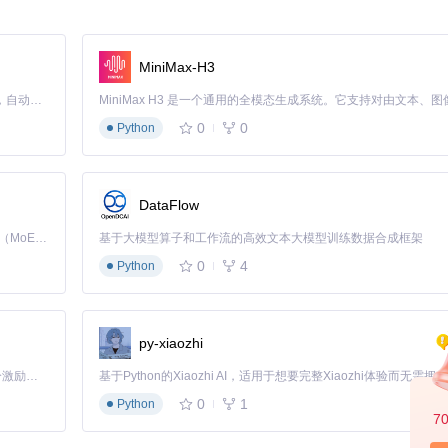
Seek Sync
加URL) / Ctrl+O(本地文件)
MiniMax-H3
Claude Code 的开源替代方案。连接任意大模型，编辑代码，运行命令，自动验证 — 全自动执行。用 Rust 构建，极致性能。 ｜ An open-source alternative to Claude Code. Connect any LLM, edit code, run commands, and verify changes — autonomously. Built in Rust for speed. Get Started
0
0
Python
包括播放位置、音量设置和网格布局，下次打开无需重新配置。
。路径：设置 > Video Decoder > 选择"Software"
DataFlow
能，实际上你可以直接将视频文件或URL拖拽到播放区域添加内容，无需通过菜
Kimi K3 是Kimi能力最强的模型：这是一个拥有 2.8 万亿参数的混合专家（MoE）模型，具备原生视觉理解能力，并支持 100 万 token 的上下文窗口。
基于大模型算子和工作流的高效文本大模型训练数据合成框架
0
4
Python
py-xiaozhi
「源启盛夏」暑期校园开发者成长计划旨在激活校园开源力量，通过积分激励、认证扶持、资源倾斜等形式，引导高校组织和开发者完成「入驻 — 建项目 — 做贡献 — 获认证 — 得资源」的完整闭环。无论你是想带领社团入驻平台的组织者，还是希望用代码贡献证明自己的开发者，都能在这里找到属于你的成长路径。
0
1
Python
7