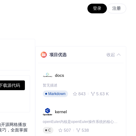
登录
注册
项目优选
收起
docs
下载源代码
暂无描述
843
5.63 K
Markdown
kernel
openEuler内核是openEuler操作系统的核心，既是系统性能与稳定性的基石，也是连接处理器、设备与服务的桥梁。
的开源网格播放
技巧，全面掌握
507
538
C