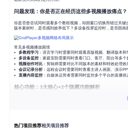
问题发现：你是否正在经历这些多视频播放痛点？
你是否曾尝试同时观看多个教程视频，却因窗口切换而错过关键
版本素材时，是否感到效率低下？多设备投屏监控时，是否因画
常见多视频播放困境
多教程学习
：语言学习时需要同时观看原版视频、翻译版本和
多设备监控
：家庭安防需要同时查看门口、客厅、阳台等多个
视频创作对比
：剪辑师需要对比不同版本的素材和特效处理效
会议记录分析
：远程会议时需要同时查看主讲人画面、演示PP
直播内容监控
：自媒体运营者需要同时监控多个平台的直播状
核心功能：3大核心+2个隐藏功能解析
GridPlayer之所以能成为多视频播放的理想选择，源于其
三大核心功能
功能特性
解决问题
智能网格布局
视频排列混乱，空间利用不合理
右键菜单 >
热门项目推荐
相关项目推荐