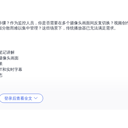
步骤？作为监控人员，你是否需要在多个摄像头画面间反复切换？视频创
面分散而难以集中管理？这些场景下，传统播放器已无法满足需求。
笔记讲解
摄像头画面
果
T和实时字幕
态
登录后查看全文
精心设计的核心功能和实用的隐藏特性。让我们一起探索这些功能如何解决你的
操作入口
 Grid > 选择行列数