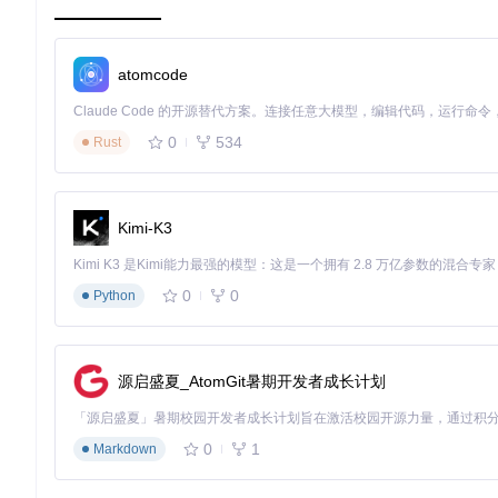
同步播放控制
多视频进度不一致，对比困难
右键菜单 > 
多源输入支持
本地文件与网络流无法混合播放
Ctrl+U(添
atomcode
两个隐藏功能
0
534
Rust
💡
播放列表自动记忆
：软件会自动保存上次关闭时的视频状态，
💡
硬件加速切换
：在低配置电脑上可切换至软件解码模式，解决播放卡顿问题
Kimi-K3
⚠️
新手常见误区
：很多用户不知道GridPlayer支持拖放功
场景实战：从安装到高级应用的4步流程
0
0
Python
1️⃣ 安装准备
git 
clone
源启盛夏_AtomGit暑期开发者成长计划
cd
 gridplayer

poetry install --no-dev

0
1
Markdown
2️⃣ 基础设置
🔍
首次启动配置
：