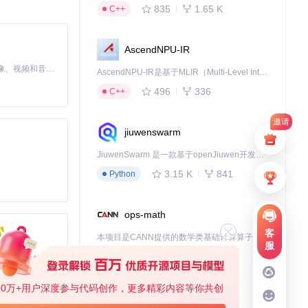
835
1.65 K
C++
AscendNPU-IR
MiniMax H3 是一个通用的全模态生成系统。它支持对由文本、图像、视频和音频组成的多模态上下文进行统一理解，并能生成分辨率高达 2K、时长可达 15 秒的带原生立体声音频的视频。得益于面向任务泛化的系统设计，H3 在预训练阶段就已具备广泛的多模态上下文理解与生成能力，能够出色地执行复杂的多模态指令。
AscendNPU-IR是基于MLIR（Multi-Level Intermediate Representation）构建的，面向昇腾亲和算子编译时使用的中间表示，提供昇腾完备表达能力，通过编译优化提升昇腾AI处理器计算效率，支持通过生态框架使能昇腾AI处理器与深度调优
496
336
C++
邀请
jiuwenswarm
单操作。
JiuwenSwarm 是一款基于openJiuwen开发的智能AI Agent，它能够将大语言模型的强大能力，通过你日常使用的各类通讯应用，直接延伸至你的指尖。
3.15 K
841
Python
ops-math
客
本项目是CANN提供的数学类基础计算算子库，实现网络在NPU上加速计算。
服
1.24 K
1.36 K
C++
基于Python的Xiaozhi AI，适用于想要完整Xiaozhi体验而无需拥有专用硬件的用户。
00万+用户深度参与代码创作，更多精彩内容等你共创
deveco-code