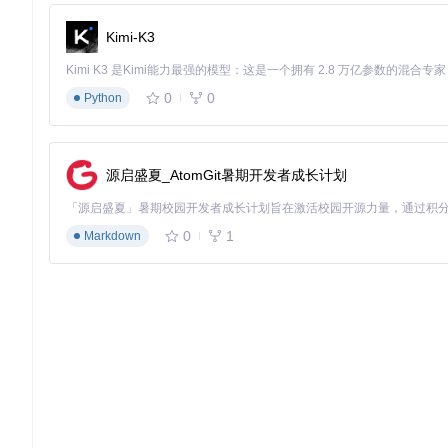
Kimi-K3
0
0
Python
源启盛夏_AtomGit暑期开发者成长计划
0
1
Markdown