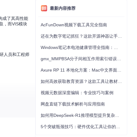
最新内容推荐
些都构成了其高性能
，而VIS模块
AcFunDown视频下载工具完全指南
还在为数字笔记抓狂？这款开源神器让手写批注效率提升300%
Windows笔记本电池健康管理全指南：从根源解决电池损耗问题
研人员和工程师
gmx_MMPBSA分子间相互作用索引错误的深度诊断与解决
Axure RP 11 本地化方案：Mac中文界面优化与原型设计工具汉化全指南
如何高效获取教育资源？这款工具让教材下载效率提升80%
视频元数据深度编辑：专业技巧与案例
网盘直链下载技术解析与应用指南
如何用DeepSeek-R1推理模型提升复杂任务解决能力：完整指南
5个突破瓶颈技巧：硬件优化工具让你的电脑性能提升30%
方法论，无论是
型之旅，挖掘数