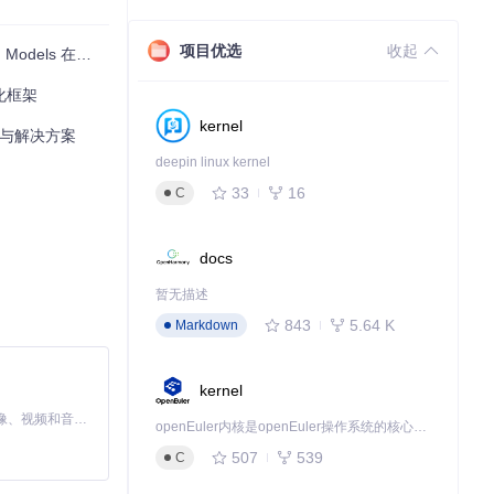
项目优选
收起
dels 在行动
化框架
kernel
分析与解决方案
deepin linux kernel
33
16
C
docs
暂无描述
843
5.64 K
Markdown
kernel
MiniMax H3 是一个通用的全模态生成系统。它支持对由文本、图像、视频和音频组成的多模态上下文进行统一理解，并能生成分辨率高达 2K、时长可达 15 秒的带原生立体声音频的视频。得益于面向任务泛化的系统设计，H3 在预训练阶段就已具备广泛的多模态上下文理解与生成能力，能够出色地执行复杂的多模态指令。
openEuler内核是openEuler操作系统的核心，既是系统性能与稳定性的基石，也是连接处理器、设备与服务的桥梁。
507
539
C