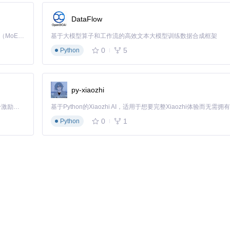
DataFlow
Kimi K3 是Kimi能力最强的模型：这是一个拥有 2.8 万亿参数的混合专家（MoE）模型，具备原生视觉理解能力，并支持 100 万 token 的上下文窗口。
基于大模型算子和工作流的高效文本大模型训练数据合成框架
0
5
Python
py-xiaozhi
「源启盛夏」暑期校园开发者成长计划旨在激活校园开源力量，通过积分激励、认证扶持、资源倾斜等形式，引导高校组织和开发者完成「入驻 — 建项目 — 做贡献 — 获认证 — 得资源」的完整闭环。无论你是想带领社团入驻平台的组织者，还是希望用代码贡献证明自己的开发者，都能在这里找到属于你的成长路径。
0
1
Python