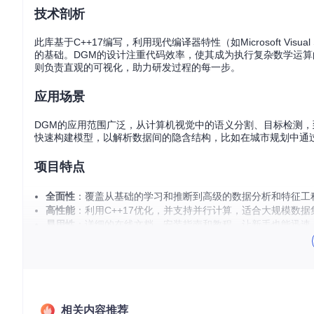
技术剖析
此库基于C++17编写，利用现代编译器特性（如Microsoft Vis
的基础。DGM的设计注重代码效率，使其成为执行复杂数学运算
则负责直观的可视化，助力研发过程的每一步。
应用场景
DGM的应用范围广泛，从计算机视觉中的语义分割、目标检测
快速构建模型，以解析数据间的隐含结构，比如在城市规划中通过
项目特点
全面性
：覆盖从基础的学习和推断到高级的数据分析和特征工
高性能
：利用C++17优化，并支持并行计算，适合大规模数据
易用性
：详细的在线文档、安装指南和教程，让新手也能迅速
可扩展性
：模块化设计，便于开发者添加自定义模块。
开源许可
：遵循BSD 3-Clause许可证，无论学术研究还是
社区支持
：拥有论坛交流区，方便用户提问和分享经验。
探索未知，洞悉数据之奥秘，DGM是您不可多得的强大助手。
这
对于学术研究的深入，还是工业界应用的拓展，DGM都是一个
相关内容推荐