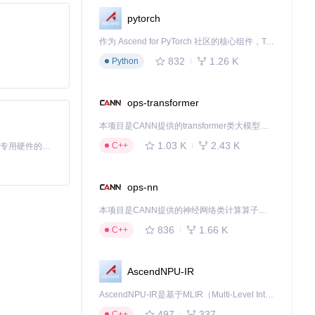
pytorch
作为 Ascend for PyTorch 社区的核心组件，TorchNPU 是昇腾专为 PyTorch 打造的深度学习适配插件，使 PyTorch 框架能够直接调用昇腾 NPU，为开发者提供昇腾 AI 处理器的超强算力。
832
1.26 K
Python
ops-transformer
本项目是CANN提供的transformer类大模型算子库，实现网络在NPU上加速计算。
1.03 K
2.43 K
C++
基于Python的Xiaozhi AI，适用于想要完整Xiaozhi体验而无需拥有专用硬件的用户。
ops-nn
本项目是CANN提供的神经网络类计算算子库，实现网络在NPU上加速计算。
836
1.66 K
C++
AscendNPU-IR
AscendNPU-IR是基于MLIR（Multi-Level Intermediate Representation）构建的，面向昇腾亲和算子编译时使用的中间表示，提供昇腾完备表达能力，通过编译优化提升昇腾AI处理器计算效率，支持通过生态框架使能昇腾AI处理器与深度调优
497
337
C++