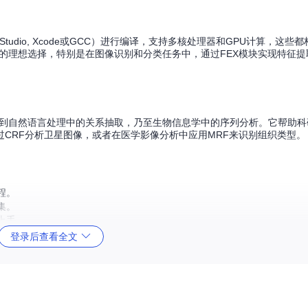
ual Studio, Xcode或GCC）进行编译，支持多核处理器和GPU计算，这
的理想选择，特别是在图像识别和分类任务中，通过FEX模块实现特征提取
，到自然语言处理中的关系抽取，乃至生物信息学中的序列分析。它帮助科
CRF分析卫星图像，或者在医学影像分析中应用MRF来识别组织类型。
程。
集。
上手。
登录后查看全文
商业开发皆适用。
个库不仅仅是一堆算法的集合，它代表着一种整合了前沿理论与实践的
值得你深入了解和掌握的利器。前往其项目网站和社区，开启你的概率图模