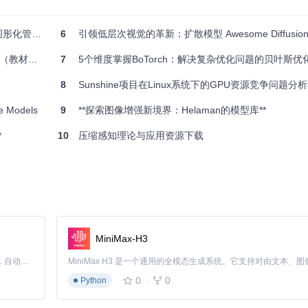
形化管理工具
6
引领低层次视觉的革新：扩散模型 Awesome Diffusion Mo
宝藏内容）
7
5个维度掌握BoTorch：解决复杂优化问题的贝叶斯优
8
Sunshine项目在Linux系统下的GPU资源竞争问题
odels
9
**探索图像增强新境界：Helaman的模型库**
*
10
压缩感知理论与应用资源下载
MiniMax-H3
Claude Code 的开源替代方案。连接任意大模型，编辑代码，运行命令，自动验证 — 全自动执行。用 Rust 构建，极致性能。 ｜ An open-source alternative to Claude Code. Connect any LLM, edit code, run commands, and verify changes — autonomously. Built in Rust for speed. Get Started
0
0
Python