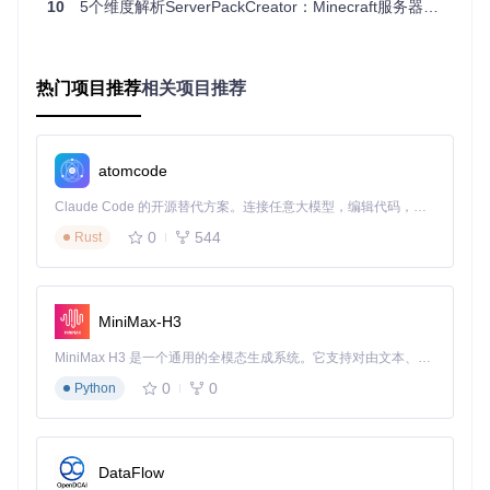
10
5个维度解析ServerPackCreator：Minecraft服务器包自动化生成工具全指南
式，满足不同用户的使用习惯。图形界面适合初学者，直观的
操作流程让配置服务器包变得简单易懂；命令行模式则适合高
级用户和自动化脚本，通过命令可以快速完成服务器包的生成
和部署；Web服务则便于远程团队协作，多个管理员可以同时
热门项目推荐
相关项目推荐
访问和管理服务器配置。
图形界面提供直观的配置选项，支持多模组包管理
atomcode
Claude Code 的开源替代方案。连接任意大模型，编辑代码，运行命令，自动验证 — 全自动执行。用 Rust 构建，极致性能。 ｜ An open-source alternative to Claude Code. Connect any LLM, edit code, run commands, and verify changes — autonomously. Built in Rust for speed. Get Started
网页版支持通过上传ZIP包快速创建服务器包，最大支持500M
B
0
544
Rust
命令行模式支持自动化脚本操作，适合批量处理或非图形化环
境
MiniMax-H3
三、实际应用价值：效率提升与扩展可能性
MiniMax H3 是一个通用的全模态生成系统。它支持对由文本、图像、视频和音频组成的多模态上下文进行统一理解，并能生成分辨率高达 2K、时长可达 15 秒的带原生立体声音频的视频。得益于面向任务泛化的系统设计，H3 在预训练阶段就已具备广泛的多模态上下文理解与生成能力，能够出色地执行复杂的多模态指令。
0
0
Python
效率提升：从数小时到几分钟
使用智能生成工具，服务器包的生成时间从传统的数小时缩短
至几分钟。以一个包含50个模组的服务器为例，传统方式下可
能需要2-3小时来配置和测试，而使用工具只需不到10分钟即
DataFlow
可完成。这不仅节省了时间，还减少了人为错误的可能性。