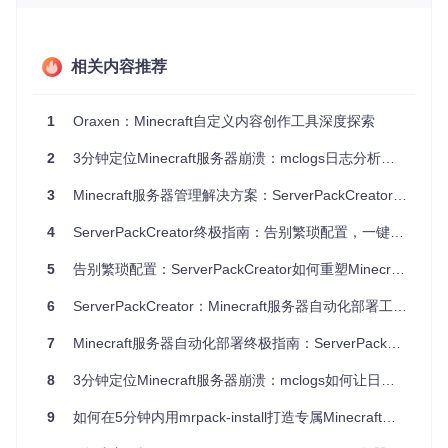
二、智能解决方案：模块化设计与多端操作体系
相关内容推荐
模块化设计：灵活应对不同需求
智能生成工具采用模块化设计，将服务器包生成过程分解为多
个独立的模块，每个模块负责特定的功能。这种设计使得工具
1
Oraxen：Minecraft自定义内容创作工具深度探索
能够灵活应对不同的需求，无论是简单的服务器配置还是复杂
的模组管理。
2
3分钟定位Minecraft服务器崩溃：mclogs日志分析工具全攻略
例如，模组管理模块可以自动识别和筛选客户端专用模组，确
3
Minecraft服务器管理解决方案：ServerPackCreator自动化配置实战指南
保服务器包只包含必要的文件。配置文件处理模块则可以根据
Minecraft版本和模组加载器自动调整配置参数，避免手动修改
4
ServerPackCreator终极指南：告别繁琐配置，一键生成Minecraft服务器包
可能带来的错误。
5
告别繁琐配置：ServerPackCreator如何重塑Minecraft服务器包制作流程
智能识别：让工具为你做决策
6
ServerPackCreator：Minecraft服务器自动化部署工具全攻略
工具内置了智能识别功能，能够自动检测模组的兼容性和依赖
关系。当你添加一个新模组时，工具会自动检查它是否与已有
7
Minecraft服务器自动化部署终极指南：ServerPackCreator完整教程
的模组冲突，并给出相应的建议。此外，智能识别还可以根据
Minecraft版本和模组加载器推荐合适的模组版本，确保服务器
8
3分钟定位Minecraft服务器崩溃：mclogs如何让日志分析化繁为简
包的稳定性。
多端操作体系：随时随地管理服务器
9
如何在5分钟内用mrpack-install打造专属Minecraft模组服务器？
智能生成工具提供了图形界面、命令行和Web服务三种操作模