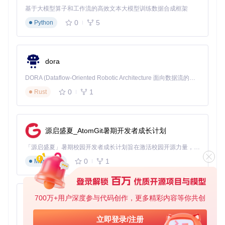
基于大模型算子和工作流的高效文本大模型训练数据合成框架
典型使用场景
0
5
Python
小型私人服务器
：管理员可以快速生成服务器包，邀请朋
友加入游戏，无需担心兼容性问题。
大型公共服务器
：通过Web服务模式，多个管理员可以协
同管理服务器配置，及时更新模组和版本。
dora
模组开发测试
：开发者可以使用命令行模式自动化测试不
同模组组合的兼容性，提高开发效率。
DORA (Dataflow-Oriented Robotic Architecture 面向数据流的机器人架构) 是为 AI 与具身智能机器人打造的高性能开发框架，以数据流范式重构开发逻辑，原生支持分布式部署与端边云协同 —— 无需复杂适配，即可实现一体端到端具身大小脑、VLA等模型部署，无缝衔接感知、推理、控制全链路，让 AI 能力与机器人动作深度融合。 依托 Rust 内核与零拷贝通信技术，它将具身大小脑、VLA等模型推理、多模态数据融合延迟压缩至微秒级，同时兼容 ROS2 生态与国产 AI 芯片，彻底降低具身智能机器人的开发门槛，让分布式部署下的 AI 赋能创新更高效、更灵活。
扩展可能性：插件系统与自定义脚本
0
1
Rust
智能生成工具支持插件系统，用户可以开发自定义插件来扩展
工具的功能。例如，你可以开发一个插件来自动备份服务器数
据，或者在生成服务器包后自动部署到云服务器。此外，工具
还支持自定义脚本，通过脚本可以实现更复杂的操作，如自动
源启盛夏_AtomGit暑期开发者成长计划
更新模组、发送通知等。
「源启盛夏」暑期校园开发者成长计划旨在激活校园开源力量，通过积分激励、认证扶持、资源倾斜等形式，引导高校组织和开发者完成「入驻 — 建项目 — 做贡献 — 获认证 — 得资源」的完整闭环。无论你是想带领社团入驻平台的组织者，还是希望用代码贡献证明自己的开发者，都能在这里找到属于你的成长路径。
0
1
预生成阶段记录扩展执行情况，帮助调试和验证逻辑
Markdown
ZIP生成前执行清理、修改等任务，确保内容符合需求
700万+用户深度参与代码创作，更多精彩内容等你共创
py-xiaozhi
生成完成后记录扩展操作，用于后处理任务如通知、备份等
基于Python的Xiaozhi AI，适用于想要完整Xiaozhi体验而无需拥有专用硬件的用户。
立即登录/注册