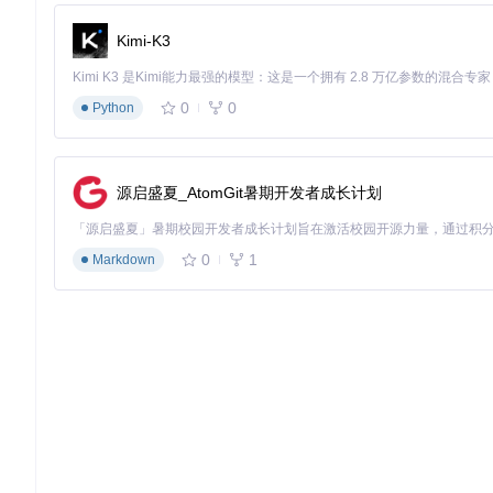
配置高级选项（可选）：
Kimi-K3
网络设置：配置代理和缓存策略
播放器设置：调整渲染质量和性能平衡
影片参数：设置Flash变量和安全策略
浏览器扩展安装
0
0
Python
对于网页端使用，Ruffle提供Chrome和Firefox浏览器扩展，
从Ruffle官方网站下载扩展文件（.crx或.xpi格式）
源启盛夏_AtomGit暑期开发者成长计划
在浏览器中启用"开发者模式"
拖拽扩展文件到扩展管理页面完成安装
访问包含Flash内容的网页，扩展将自动激活并替换原Flash
0
1
Markdown
深度应用：从基础播放到高级功能配置
核心功能使用指南
成功部署Ruffle后，即可开始体验Flash内容播放。以经典Flash游
图2：Ruffle模拟器运行经典Flash游戏Bloons TD的界面效果
基本操作包括：