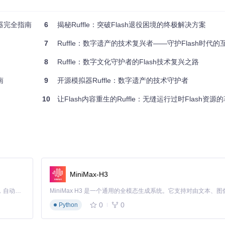
取最新代码，确保获得完整功能和安全更新：
拟器完全指南
6
揭秘Ruffle：突破Flash退役困境的终极解决方案
7
Ruffle：数字遗产的技术复兴者——守护Flash时代的
版本。构建过程会自动处理依赖项并生成可执行文件和WebAssembly模块。
8
Ruffle：数字文化守护者的Flash技术复兴之路
南
9
开源模拟器Ruffle：数字遗产的技术守护者
打开本地SWF文件。构建完成后，可通过以下步骤启动桌面应用：
10
让Flash内容重生的Ruffle：无缝运行过时Flash资源
MiniMax-H3
置选项
Claude Code 的开源替代方案。连接任意大模型，编辑代码，运行命令，自动验证 — 全自动执行。用 Rust 构建，极致性能。 ｜ An open-source alternative to Claude Code. Connect any LLM, edit code, run commands, and verify changes — autonomously. Built in Rust for speed. Get Started
0
0
Python
络Flash内容。