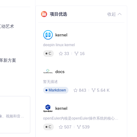
项目优选
收起
互动艺术
kernel
deepin linux kernel
33
16
C
的革新方案
docs
暂无描述
843
5.64 K
Markdown
kernel
MiniMax H3 是一个通用的全模态生成系统。它支持对由文本、图像、视频和音频组成的多模态上下文进行统一理解，并能生成分辨率高达 2K、时长可达 15 秒的带原生立体声音频的视频。得益于面向任务泛化的系统设计，H3 在预训练阶段就已具备广泛的多模态上下文理解与生成能力，能够出色地执行复杂的多模态指令。
openEuler内核是openEuler操作系统的核心，既是系统性能与稳定性的基石，也是连接处理器、设备与服务的桥梁。
507
539
C