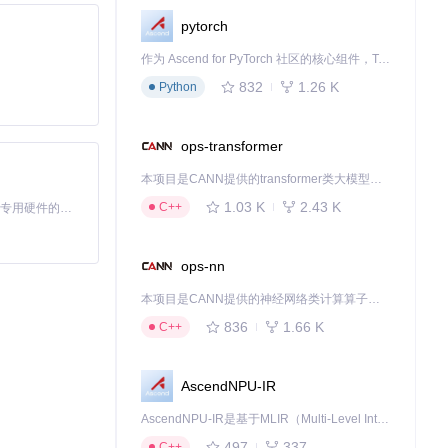
pytorch
作为 Ascend for PyTorch 社区的核心组件，TorchNPU 是昇腾专为 PyTorch 打造的深度学习适配插件，使 PyTorch 框架能够直接调用昇腾 NPU，为开发者提供昇腾 AI 处理器的超强算力。
832
1.26 K
Python
ops-transformer
本项目是CANN提供的transformer类大模型算子库，实现网络在NPU上加速计算。
1.03 K
2.43 K
C++
基于Python的Xiaozhi AI，适用于想要完整Xiaozhi体验而无需拥有专用硬件的用户。
ops-nn
本项目是CANN提供的神经网络类计算算子库，实现网络在NPU上加速计算。
836
1.66 K
C++
AscendNPU-IR
AscendNPU-IR是基于MLIR（Multi-Level Intermediate Representation）构建的，面向昇腾亲和算子编译时使用的中间表示，提供昇腾完备表达能力，通过编译优化提升昇腾AI处理器计算效率，支持通过生态框架使能昇腾AI处理器与深度调优
497
337
C++