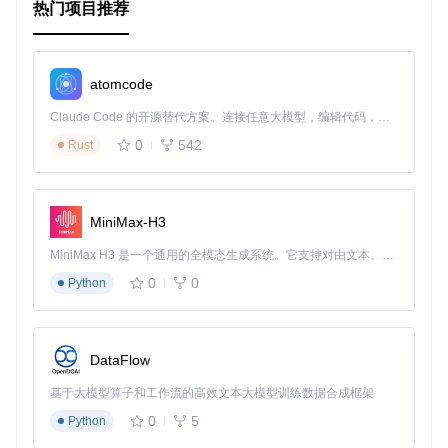
热门项目推荐
atomcode
Claude Code 的开源替代方案。连接任意大模型，编辑代码，运行命令，自动验证 — 全自动执行。用 Rust 构建，极致性能。 ｜ An open-source alternative to Claude Code. Connect any LLM, edit code, run commands, and verify changes — autonomously. Built in Rust for speed. Get Started
0
542
Rust
MiniMax-H3
MiniMax H3 是一个通用的全模态生成系统。它支持对由文本、图像、视频和音频组成的多模态上下文进行统一理解，并能生成分辨率高达 2K、时长可达 15 秒的带原生立体声音频的视频。得益于面向任务泛化的系统设计，H3 在预训练阶段就已具备广泛的多模态上下文理解与生成能力，能够出色地执行复杂的多模态指令。
0
0
Python
DataFlow
基于大模型算子和工作流的高效文本大模型训练数据合成框架
0
5
Python