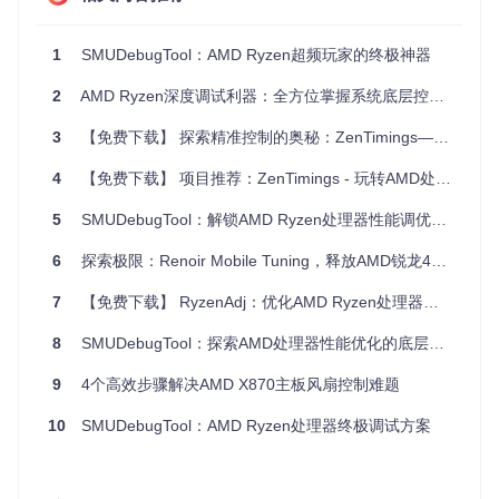
数。
安全警告
：明确提醒用户潜在风险，强调谨慎操作。
兼容性广
：支持AMD Radeon系列显卡，并可与多种驱动
1
SMUDebugTool：AMD Ryzen超频玩家的终极神器
搭配。
2
高度自定义
AMD Ryzen深度调试利器：全方位掌握系统底层控制技术
：用户可以通过核心时钟、内存时钟、电压等
参数自由设定超频级别。
3
【免费下载】 探索精准控制的奥秘：ZenTimings——您的AMD平台性能调优神器
实时监控
：提供显卡负载、温度、风扇速度等关键信息，
便于监控系统状态。
4
【免费下载】 项目推荐：ZenTimings - 玩转AMD处理器性能监控的利器！
终端美化
：利用ncurses库，使命令行输出更加直观美观。
5
SMUDebugTool：解锁AMD Ryzen处理器性能调优的终极指南
需要注意的是，在AMD Crimson/Catalyst驱动环境下，如果没
有X11服务器，运行程序需要root权限；而在AMDGPU(-PRO)
6
探索极限：Renoir Mobile Tuning，释放AMD锐龙4000笔记本的潜能
驱动下，任何参数更改均需root权限。
总的来说，AMDCOVC是那些希望在无GUI环境中挖掘AMD G
7
【免费下载】 RyzenAdj：优化AMD Ryzen处理器的新利器
PU潜能的用户的理想选择。如果你是个勇敢的技术爱好者，
不妨试试看，但别忘了，在享受超频带来的性能提升时，也要
8
SMUDebugTool：探索AMD处理器性能优化的底层工具
时刻关注硬件的健康状况。
9
4个高效步骤解决AMD X870主板风扇控制难题
10
SMUDebugTool：AMD Ryzen处理器终极调试方案