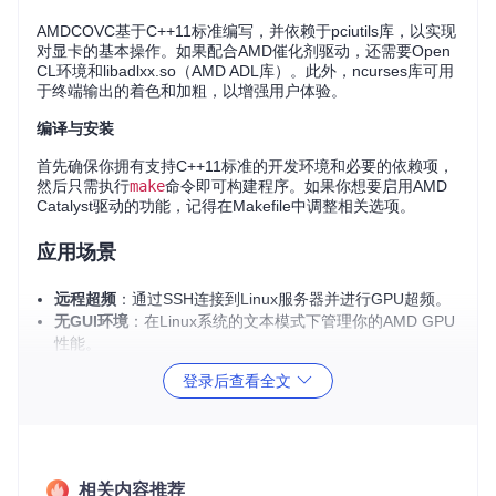
AMDCOVC基于C++11标准编写，并依赖于pciutils库，以实现
对显卡的基本操作。如果配合AMD催化剂驱动，还需要Open
CL环境和libadlxx.so（AMD ADL库）。此外，ncurses库可用
于终端输出的着色和加粗，以增强用户体验。
编译与安装
首先确保你拥有支持C++11标准的开发环境和必要的依赖项，
然后只需执行
make
命令即可构建程序。如果你想要启用AMD
Catalyst驱动的功能，记得在Makefile中调整相关选项。
应用场景
远程超频
：通过SSH连接到Linux服务器并进行GPU超频。
无GUI环境
：在Linux系统的文本模式下管理你的AMD GPU
性能。
桌面环境
：虽然不是主要设计目标，但AMDCOVC同样可以
登录后查看全文
在有X11服务器的环境中工作。
项目特点
Console友好
：即使没有图形界面，也能轻松调整显卡参
相关内容推荐