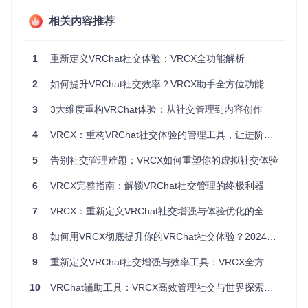
想象这样的场景：当您启动VRCX时，它会自动检测您的网络
环境，智能选择最优服务器节点；进入常用世界时，自动加载
相关内容推荐
您上次保存的视角位置和偏好设置；遇到技术问题时，内置的
日志分析工具能快速定位冲突插件。这些曾经需要手动配置的
复杂流程，现在都由系统在后台智能完成。
1
重新定义VRChat社交体验：VRCX全功能解析
2.3 跨平台信息整合 🔄
2
如何提升VRChat社交效率？VRCX助手全方位功能解析
VRCX打破了VR与桌面环境的隔阂，您可以在电脑端浏览VR
3
3大维度重构VRChat体验：从社交管理到内容创作
中的社交动态，在手机上查看当前在线好友列表。特别值得一
提的是其Discord集成功能，不仅能实时同步您的VRChat状
4
VRCX：重构VRChat社交体验的管理工具，让进阶用户实现高效社交与探索
态，还能将重要社交事件自动转换为结构化消息，让您的社交
网络保持连贯。
5
告别社交管理难题：VRCX如何重塑你的虚拟社交体验
三、技术亮点：非Unity架构的创新突破
6
VRCX完整指南：解锁VRChat社交管理的终极利器
VRCX最引人注目的技术特色在于其"无引擎依赖"架构。传统V
7
VRCX：重新定义VRChat社交增强与体验优化的全方位辅助工具
RChat辅助工具往往需要基于Unity开发，受限于引擎更新周期
和内存管理机制。而VRCX采用独立的模块化设计：
8
如何用VRCX彻底提升你的VRChat社交体验？2024最新完整指南 🚀
轻量级通信层
：通过自定义IPC协议与VRChat进程建立低延
9
重新定义VRChat社交增强与效率工具：VRCX全方位体验指南
迟连接，数据传输效率比传统HTTP请求提升40%
持久化存储引擎
：使用SQLite实现世界状态、用户偏好的本
10
VRChat辅助工具：VRCX高效管理社交与世界探索指南
地保存，支持增量备份和跨设备同步