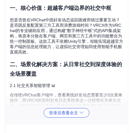
一、核心价值：超越客户端边界的社交中枢
您是否曾在VRChat中因好友动态追踪困难而错过重要互动？
是否因反复配置第三方工具而浪费游戏时间？VRCX作为VRC
hat的专业辅助应用，通过构建"数字神经中枢"式的API集成架
构，将原本分散在客户端、网页和第三方工具中的功能整合为
统一控制面板。这款工具不依赖Unity引擎，却能实现超越官方
客户端的信息处理能力，让虚拟社交管理如同使用智能手机般
直观高效。
二、场景化解决方案：从日常社交到深度体验的
全场景覆盖
2.1 社交关系智能管理 📊
在传统VRChat客户端中，查看离线好友动态需要至少3次菜单
操作，而VRCX的实时好友日志系统将这一过程简化为单次点
击。当您结束VR会话后，系统会自动生成包含好友上下线时
间、世界访问记录的可视化时间线，甚至能智能识别重要社交
登录后查看全文
事件（如好友生日、常用世界更新）并主动提醒。
2.2 游戏体验无缝增强 ⚙️