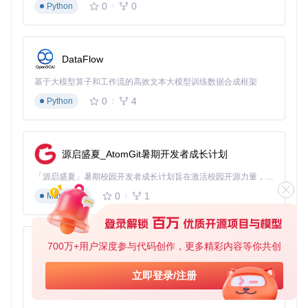
0
0
Python
5.1 快速安装
通过以下命令获取最新代码：
DataFlow
git 
clone
cd
基于大模型算子和工作流的高效文本大模型训练数据合成框架
# 按照平台选择对应构建脚本
0
4
Python
5.2 学习资源
详细配置指南：docs/official.md
高级功能示例：
src/views/Tools/
插件开发文档：
src/plugin/
源启盛夏_AtomGit暑期开发者成长计划
5.3 社区支持
「源启盛夏」暑期校园开发者成长计划旨在激活校园开源力量，通过积分激励、认证扶持、资源倾斜等形式，引导高校组织和开发者完成「入驻 — 建项目 — 做贡献 — 获认证 — 得资源」的完整闭环。无论你是想带领社团入驻平台的组织者，还是希望用代码贡献证明自己的开发者，都能在这里找到属于你的成长路径。
您可以通过项目内置的反馈系统提交建议，或参与开发者讨论
获取技术支持。无论您是普通用户还是开发爱好者，VRCX都
0
1
Markdown
能为您的VRChat体验带来质的飞跃。
VRCX不仅是工具，更是通往全新社交维度的钥匙。它让虚拟
社交管理变得高效而愉悦，让您能将更多精力投入到真正重要
700万+用户深度参与代码创作，更多精彩内容等你共创
py-xiaozhi
的事情——与朋友共度的虚拟时光。现在就开始探索，发现V
RChat的更多可能。
基于Python的Xiaozhi AI，适用于想要完整Xiaozhi体验而无需拥有专用硬件的用户。
立即登录/注册
0
1
Python