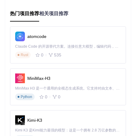
异步任务调度
：采用事件驱动模型处理API请求，即使在网
络波动时也能保证操作的原子性
热门项目推荐
相关项目推荐
这种架构不仅避免了Unity相关的内存泄漏问题，还使应用体积
控制在30MB以内，启动速度比同类工具快2-3倍。
四、个性化体验：打造专属虚拟社交空间
atomcode
Claude Code 的开源替代方案。连接任意大模型，编辑代码，运行命令，自动验证 — 全自动执行。用 Rust 构建，极致性能。 ｜ An open-source alternative to Claude Code. Connect any LLM, edit code, run commands, and verify changes — autonomously. Built in Rust for speed. Get Started
4.1 效率提升工具集 ⚡
智能启动器
：根据您的在线时段和好友活动模式，自动调整
0
535
Rust
应用启动顺序
快速操作面板
：将常用功能浓缩为可自定义的快捷键组合，
平均减少60%的操作步骤
批量管理工具
：支持好友列表分类、批量发送消息、实例快
MiniMax-H3
速加入等高效操作
4.2 视觉主题定制 🎨
MiniMax H3 是一个通用的全模态生成系统。它支持对由文本、图像、视频和音频组成的多模态上下文进行统一理解，并能生成分辨率高达 2K、时长可达 15 秒的带原生立体声音频的视频。得益于面向任务泛化的系统设计，H3 在预训练阶段就已具备广泛的多模态上下文理解与生成能力，能够出色地执行复杂的多模态指令。
0
0
Python
VRCX提供8种预设主题和完整的自定义选项，从界面配色到交
互动效都可按需调整。特别设计的"沉浸模式"能根据当前世界
的视觉风格自动切换UI主题，实现虚拟环境与辅助工具的视觉
融合。
Kimi-K3
五、开始使用与资源指南
Kimi K3 是Kimi能力最强的模型：这是一个拥有 2.8 万亿参数的混合专家（MoE）模型，具备原生视觉理解能力，并支持 100 万 token 的上下文窗口。