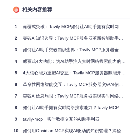
相关内容推荐
Tavily MCP多步骤信息处理流程演示，展示了从搜索到内容提
取再到结果汇总的完整闭环
1
颠覆式突破：Tavily MCP如何让AI助手拥有实时网络搜索能力
三分钟快速上手：Tavily MCP实施路径
2
突破AI知识边界：Tavily MCP服务器革新智能助手网络交互能力
准备工作
3
如何让AI助手突破知识边界：Tavily MCP服务器全方位指南
在开始前，请确保你的开发环境满足以下条件：
4
颠覆式4大功能：为AI助手注入实时网络搜索能力的Tavily MCP服务器
Node.js 14.0+环境
5
4大核心能力重塑AI交互：Tavily MCP服务器赋能开发者突破信息边界
npm或yarn包管理器
Tavily API密钥（可通过官方渠道申请）
6
革命性网络智能交互：Tavily MCP服务器突破AI信息获取边界
核心配置步骤
方法一：远程服务器连接（推荐）
7
突破AI信息局限：Tavily MCP服务器实现实时网络交互
这种方式无需本地部署，直接连接Tavily提供的远程MCP服务
器：
8
如何让AI助手拥有实时网络搜索能力？Tavily MCP服务器全攻略
9
tavily-mcp：实时数据交互的AI助手利器
{
"mcpServers"
:
{
10
如何用Obsidian MCP实现AI驱动的知识管理？揭秘智能协作新范式
"tavily-remote"
:
{
// 使用npx直接运行远程MCP服务