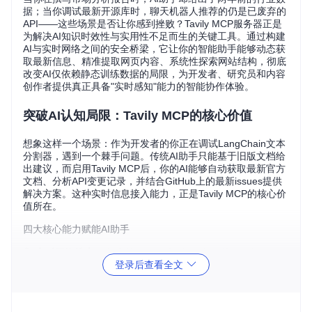
据；当你调试最新开源库时，聊天机器人推荐的仍是已废弃的
API——这些场景是否让你感到挫败？Tavily MCP服务器正是
为解决AI知识时效性与实用性不足而生的关键工具。通过构建
AI与实时网络之间的安全桥梁，它让你的智能助手能够动态获
取最新信息、精准提取网页内容、系统性探索网站结构，彻底
改变AI仅依赖静态训练数据的局限，为开发者、研究员和内容
创作者提供真正具备"实时感知"能力的智能协作体验。
突破AI认知局限：Tavily MCP的核心价值
想象这样一个场景：作为开发者的你正在调试LangChain文本
分割器，遇到一个棘手问题。传统AI助手只能基于旧版文档给
出建议，而启用Tavily MCP后，你的AI能够自动获取最新官方
文档、分析API变更记录，并结合GitHub上的最新issues提供
解决方案。这种实时信息接入能力，正是Tavily MCP的核心价
值所在。
四大核心能力赋能AI助手
🔍
实时网络搜索
：突破训练数据时效性限制，获取最新网络信
登录后查看全文
息 📊
智能内容提取
：从复杂网页中精准提取结构化数据，去
芜存菁 🌐
网站结构映射
：自动生成网站地图，全面掌握目标站
点组织结构 🔄
系统化网页爬取
：深度探索网站内容，构建完
整信息图谱