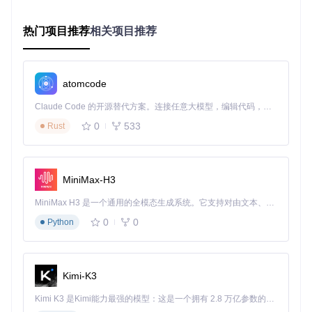
"command"
:
"npx -y mcp-remote https://mcp.tavily.
"env"
:
{
}
热门项目推荐
相关项目推荐
}
}
}
方法二：本地环境集成
atomcode
如果你需要在本地开发环境中使用：
Claude Code 的开源替代方案。连接任意大模型，编辑代码，运行命令，自动验证 — 全自动执行。用 Rust 构建，极致性能。 ｜ An open-source alternative to Claude Code. Connect any LLM, edit code, run commands, and verify changes — autonomously. Built in Rust for speed. Get Started
克隆项目仓库
0
533
Rust
git 
clone
cd
安装依赖并配置环境变量
MiniMax-H3
MiniMax H3 是一个通用的全模态生成系统。它支持对由文本、图像、视频和音频组成的多模态上下文进行统一理解，并能生成分辨率高达 2K、时长可达 15 秒的带原生立体声音频的视频。得益于面向任务泛化的系统设计，H3 在预训练阶段就已具备广泛的多模态上下文理解与生成能力，能够出色地执行复杂的多模态指令。
echo
"TAVILY_API_KEY=你的API密钥"
 > .
env
0
0
Python
启动本地MCP服务器
Kimi-K3
功能验证方法
完成配置后，可通过以下简单步骤验证是否正常工作：
Kimi K3 是Kimi能力最强的模型：这是一个拥有 2.8 万亿参数的混合专家（MoE）模型，具备原生视觉理解能力，并支持 100 万 token 的上下文窗口。