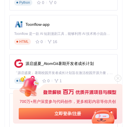
0
0
Python
在支持MCP的AI工具中创建新对话
输入指令：
使用tavily-search获取最新的Node.js版本
信息
检查返回结果是否包含当前最新的Node.js版本号及发布日
Toonflow-app
期
Toonflow 是一款 AI 短剧漫剧工具，能够利用 AI 技术将小说自动转化为剧本，并结合 AI 生成的图片和视频，实现高效的短剧创作。借助 Toonflow，可以轻松完成从文字到影像的全流程，让短剧制作变得更加智能与便捷。
0
16
在Cursor编辑器中使用Tavily MCP提取网页内容的实际操作界
HTML
面
职业场景落地：Tavily MCP实战案例
源启盛夏_AtomGit暑期开发者成长计划
开发者：实时技术文档检索
「源启盛夏」暑期校园开发者成长计划旨在激活校园开源力量，通过积分激励、认证扶持、资源倾斜等形式，引导高校组织和开发者完成「入驻 — 建项目 — 做贡献 — 获认证 — 得资源」的完整闭环。无论你是想带领社团入驻平台的组织者，还是希望用代码贡献证明自己的开发者，都能在这里找到属于你的成长路径。
场景
：调试第三方库时快速获取最新API文档
操作流程
：
0
1
Markdown
在代码编辑器中启动AI助手
输入：
@tavily-extract https://官方文档URL
AI自动提取并解释最新API使用方法
700万+用户深度参与代码创作，更多精彩内容等你共创
AionUi
价值
：避免因文档版本过时导致的开发错误，平均减少40%的
免费、本地、开源的 24/7 全天候 Cowork 应用，以及适用于 Gemini CLI、Claude Code、Codex、OpenCode、Qwen Code、Goose CLI、Auggie 等的 OpenClaw | 🌟 喜欢就点star吧
立即登录/注册
技术调研时间
0
6
TypeScript
市场研究员：竞品动态追踪