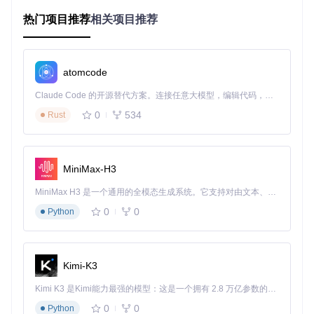
本地开发环境搭建
热门项目推荐
相关项目推荐
目标
：在本地计算机上搭建完整的开发环境
操作
：
克隆项目仓库到本地
atomcode
git 
clone
cd
Claude Code 的开源替代方案。连接任意大模型，编辑代码，运行命令，自动验证 — 全自动执行。用 Rust 构建，极致性能。 ｜ An open-source alternative to Claude Code. Connect any LLM, edit code, run commands, and verify changes — autonomously. Built in Rust for speed. Get Started
安装项目依赖（需先安装Node.js环境）
0
534
Rust
启动开发服务器
MiniMax-H3
MiniMax H3 是一个通用的全模态生成系统。它支持对由文本、图像、视频和音频组成的多模态上下文进行统一理解，并能生成分辨率高达 2K、时长可达 15 秒的带原生立体声音频的视频。得益于面向任务泛化的系统设计，H3 在预训练阶段就已具备广泛的多模态上下文理解与生成能力，能够出色地执行复杂的多模态指令。
效果
：浏览器自动打开
http://localhost:3000
，显示Mer
0
0
Python
maid Live Editor主界面，可立即开始编辑图表。
Docker容器部署方案
目标
：通过Docker快速部署应用
操作
：
Kimi-K3
Kimi K3 是Kimi能力最强的模型：这是一个拥有 2.8 万亿参数的混合专家（MoE）模型，具备原生视觉理解能力，并支持 100 万 token 的上下文窗口。
0
0
Python