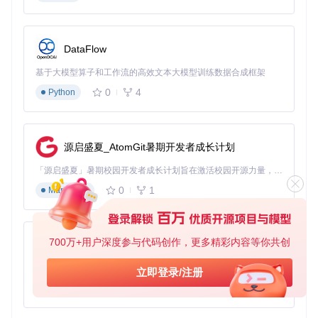
效果
：容器启动后，访问
http://localhost:3000
即可使用
编辑器，无需配置本地开发环境。
DataFlow
界面快速熟悉与基础操作
基于大模型算子和工作流的高效文本大模型训练数据合成框架
功能区域解析
0
4
Python
编辑器界面主要分为三个部分：
左侧代码编辑区
：用于编写Mermaid语法代码
右侧预览区
：实时显示图表渲染效果，支持缩放和平移操作
源启盛夏_AtomGit暑期开发者成长计划
顶部工具栏
：包含新建、保存、导出、主题切换等功能按钮
创建第一个流程图
「源启盛夏」暑期校园开发者成长计划旨在激活校园开源力量，通过积分激励、认证扶持、资源倾斜等形式，引导高校组织和开发者完成「入驻 — 建项目 — 做贡献 — 获认证 — 得资源」的完整闭环。无论你是想带领社团入驻平台的组织者，还是希望用代码贡献证明自己的开发者，都能在这里找到属于你的成长路径。
0
1
Markdown
目标
：制作一个简单的工作流程图
操作
：在左侧编辑框输入以
下代码：
graph LR

700万+用户深度参与代码创作，更多精彩内容等你共创
py-xiaozhi
  A[开始] --> B[需求分析]

  B --> C[设计方案]

基于Python的Xiaozhi AI，适用于想要完整Xiaozhi体验而无需拥有专用硬件的用户。
立即登录/注册
  C --> D[开发实现]

0
1
Python
  D --> E[测试验证]

  E --> F[部署上线]
