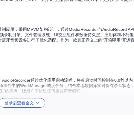
d音频录制应用，采用MVVM架构设计，通过MediaRecorder与AudioRecord
音频录制引擎、文件管理系统、UI交互组件和数据持久层。应用体积小巧
，特别针对蓝牙音频设备进行了优化适配。作为一款真正意义上的"开箱即用"开
dioRecorder通过优化应用启动流程，将冷启动时间控制在0.8秒以
pack组件中的WorkManager调度任务，结合本地数据库实时保存录音状
失"的痛点，让用户不错过任何重要声音瞬间。
种录制格式：采用AAC编码的M4A格式提供高压缩比与优质音质平衡，
登录后查看全文
交分享进行了优化。通过封装MediaRecorder API，用户可在设置界
单声道/立体声切换，实现从语音备忘到音乐小样的全场景覆盖。
引入了波形可视化与书签功能。应用通过自定义View实现实时音频波形绘制，采
区域添加时间戳标记，事后通过书签列表快速定位关键内容。这一功能采
著提升了长录音文件的管理效率。