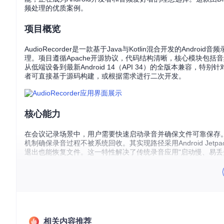
频处理的优质案例。
项目概览
AudioRecorder是一款基于Java与Kotlin混合开发的Androi
理。项目遵循Apache开源协议，代码结构清晰，核心模块包括
从低端设备到最新Android 14（API 34）的全版本兼容
者可直接基于源码构建，或根据需求进行二次开发。
核心能力
在会议记录场景中，用户需要快速启动录音并确保文件可靠保存。Au
机制确保录音过程不被系统回收。其实现路径采用Android Jet
退出也能恢复文件。这一特性解决了传统录音应用"启动慢、易丢
专业音乐创作场景下，音频质量与格式选择至关重要。应用内置三
PCM编码的WAV格式则满足专业后期处理需求；而3GP格式则针对社
48kHz的采样率，以及64kbps至320kbps的比特率，配合
对于采访等需要标记重点内容的场景，AudioRecorder创新地
制与多线程数据处理确保界面流畅。用户可在录音过程中点击波形
相关内容推荐
库存储标记信息，结合RecyclerView实现高效列表展示，显