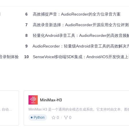
用
6
高效捕捉声音：AudioRecorder的全方位录音方案
的升级，全面适配Android 13/14的权限模型与后台执行策略。通过采用MediaSt
7
高效录音新选择：AudioRecorder开源应用全方位评测
规，同时保持对旧版本系统的兼容性。代码层面引入Kotlin协程处理异步任务
8
轻量化Android录音工具：AudioRecorder的高效音
能浓缩为三个按钮，配合震动反馈提升操作确认感；新增的主题切换功能
9
AudioRecorder：轻量级Android录音工具的高效解决
彩适配。特别值得一提的是音频可视化组件，开发团队通过自定义WaveformView
用率控制在8%以下。
的声音录制体验
10
SenseVoice移动端SDK集成：Android/iOS开发快
使用无线设备进行远距离录音，通过AudioManager的蓝牙SCO连
求；而备份功能则通过DownloadManager.kt实现录音文件批量
MiniMax-H3
VVM架构实践
Claude Code 的开源替代方案。连接任意大模型，编辑代码，运行命令，自动验证 — 全自动执行。用 Rust 构建，极致性能。 ｜ An open-source alternative to Claude Code. Connect any LLM, edit code, run commands, and verify changes — autonomously. Built in Rust for speed. Get Started
0
0
Python