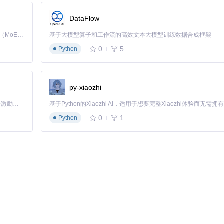
DataFlow
Kimi K3 是Kimi能力最强的模型：这是一个拥有 2.8 万亿参数的混合专家（MoE）模型，具备原生视觉理解能力，并支持 100 万 token 的上下文窗口。
基于大模型算子和工作流的高效文本大模型训练数据合成框架
0
5
Python
py-xiaozhi
rs/au/AudioRecorder
「源启盛夏」暑期校园开发者成长计划旨在激活校园开源力量，通过积分激励、认证扶持、资源倾斜等形式，引导高校组织和开发者完成「入驻 — 建项目 — 做贡献 — 获认证 — 得资源」的完整闭环。无论你是想带领社团入驻平台的组织者，还是希望用代码贡献证明自己的开发者，都能在这里找到属于你的成长路径。
0
1
Python
量
满足了用户对专业录音功能的需求，更为Android开发者提供了学习音频处理
活跃的社区支持确保项目持续迭代优化。无论是直接使用还是二次开发，