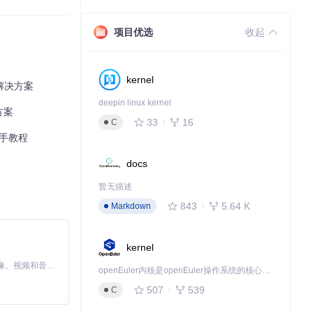
项目优选
收起
ore API替代传
，替代传统Asy
kernel
频解决方案
提供深色/浅色/
deepin linux kernel
方案
New.kt实现
33
16
C
速上手教程
接管理实现；音
docs
导出到公共下载目
暂无描述
843
5.64 K
Markdown
kernel
MiniMax H3 是一个通用的全模态生成系统。它支持对由文本、图像、视频和音频组成的多模态上下文进行统一理解，并能生成分辨率高达 2K、时长可达 15 秒的带原生立体声音频的视频。得益于面向任务泛化的系统设计，H3 在预训练阶段就已具备广泛的多模态上下文理解与生成能力，能够出色地执行复杂的多模态指令。
openEuler内核是openEuler操作系统的核心，既是系统性能与稳定性的基石，也是连接处理器、设备与服务的桥梁。
507
539
C