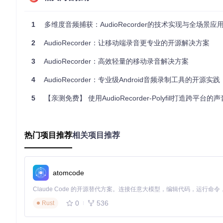
创新特性
1
多维度音频捕获：AudioRecorder的技术实现与全场景应
技术架构层面，AudioRecorder完成了从targetSDK 28到34
2
AudioRecorder：让移动端录音更专业的开源解决方案
统文件操作，应用在Android 10及以上设备实现了沙盒存储合
ncTask，使音频处理逻辑更清晰，内存管理更高效。
3
AudioRecorder：高效轻量的移动录音解决方案
用户体验优化体现在细节之处：重新设计的录音控制面板将核心功
4
AudioRecorder：专业级Android音频录制工具的开源实践
系统跟随三种模式，通过Material Design 3组件实现动态色
了低功耗的波形绘制算法，在保持60fps刷新率的同时将CPU占
5
【亲测免费】 使用AudioRecorder-Polyfill打造跨平台
功能扩展方面，最新版本带来三大实用更新：蓝牙麦克风支持让用户可
频源选择功能允许切换内置麦克风、通话音频等输入源，满足不同场景需
录，解决了Android文件管理的碎片化问题。
热门项目推荐
相关项目推荐
实用指南
适合人群
：
atomcode
移动开发者：可学习Android音频处理、自定义View绘制、M
内容创作者：需要高质量移动录音工具的记者、播客制作人
0
536
Rust
学生与研究者：用于会议记录、访谈采集的高效工具
开源爱好者：参与项目贡献或二次开发定制专属功能