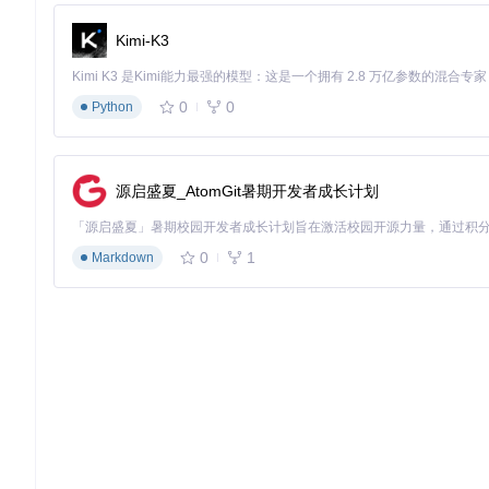
使用场景推荐
：
Kimi-K3
学术研究：课堂录音配合书签功能标记重点内容
音乐创作：通过WAV格式录制乐器小样，支持后期混音
远程采访：蓝牙麦克风支持实现远距离清晰录音
0
0
Python
内容存档：定期备份重要录音到下载目录，防止数据丢失
快速开始
：
源启盛夏_AtomGit暑期开发者成长计划
获取源码：
git clone https://gitcode.com/gh_mirro
使用Android Studio打开项目，等待Gradle同步完成
连接Android设备，点击"Run"按钮构建并安装应用
0
1
Markdown
首次启动需授予麦克风和存储权限
在主界面点击红色录制按钮开始录音，通过底部滑块调整音
AudioRecorder作为一款成熟的开源音频录制解决方案，不仅
管理的完整案例。其模块化的代码设计使功能扩展变得简单，而
动端音频录制提供了可靠选择。
AudioRecorder
Audio Recording Android application