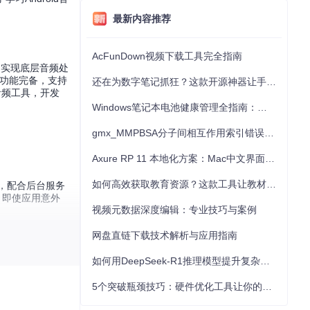
最新内容推荐
AcFunDown视频下载工具完全指南
 API实现底层音频处
但功能完备，支持
还在为数字笔记抓狂？这款开源神器让手写批注效率提升300%
源音频工具，开发
Windows笔记本电池健康管理全指南：从根源解决电池损耗问题
gmx_MMPBSA分子间相互作用索引错误的深度诊断与解决
Axure RP 11 本地化方案：Mac中文界面优化与原型设计工具汉化全指南
如何高效获取教育资源？这款工具让教材下载效率提升80%
内，配合后台服务
态，即使应用意外
视频元数据深度编辑：专业技巧与案例
适合日常记录；
网盘直链下载技术解析与应用指南
面调整从8kHz到
如何用DeepSeek-R1推理模型提升复杂任务解决能力：完整指南
用Canvas绘
5个突破瓶颈技巧：硬件优化工具让你的电脑性能提升30%
用Room数据