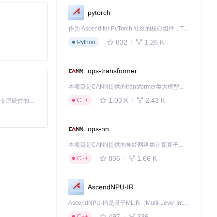
pytorch
作为 Ascend for PyTorch 社区的核心组件，TorchNPU 是昇腾专为 PyTorch 打造的深度学习适配插件，使 PyTorch 框架能够直接调用昇腾 NPU，为开发者提供昇腾 AI 处理器的超强算力。
832
1.26 K
Python
ops-transformer
本项目是CANN提供的transformer类大模型算子库，实现网络在NPU上加速计算。
1.03 K
2.43 K
C++
基于Python的Xiaozhi AI，适用于想要完整Xiaozhi体验而无需拥有专用硬件的用户。
ops-nn
、UI绘制、数据
本项目是CANN提供的神经网络类计算算子库，实现网络在NPU上加速计算。
这款应用都为移
836
1.66 K
C++
AscendNPU-IR
下载源代码
AscendNPU-IR是基于MLIR（Multi-Level Intermediate Representation）构建的，面向昇腾亲和算子编译时使用的中间表示，提供昇腾完备表达能力，通过编译优化提升昇腾AI处理器计算效率，支持通过生态框架使能昇腾AI处理器与深度调优
497
336
C++