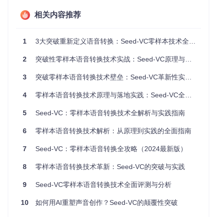
Seed-VC凭借其独特技术架构，在众多语音转换工具中脱颖而
出，主要优势体现在四个方面：
相关内容推荐
1. 真正的零样本转换能力
无需为每个目标声音单独训练模型，只需5-10秒参考音频即可
1
3大突破重新定义语音转换：Seed-VC零样本技术全解析
完成音色克隆，大大降低了使用门槛。
2
突破性零样本语音转换技术实战：Seed-VC原理与应用全解析
2. 毫秒级实时处理
3
突破零样本语音转换技术壁垒：Seed-VC革新性实践指南
优化后的推理流程使系统能在保持音频质量的同时实现低延迟
处理，特别适合直播、实时通话等交互场景。
4
零样本语音转换技术原理与落地实践：Seed-VC全流程技术指南
3. 多模态转换支持
5
Seed-VC：零样本语音转换技术全解析与实践指南
不仅支持普通语音转换，还能实现歌声转换和情感语音转换，
满足不同创作需求。
6
零样本语音转换技术解析：从原理到实践的全面指南
4. 灵活的参数调节
7
Seed-VC：零样本语音转换全攻略（2024最新版）
提供丰富的可调节参数，让你可以在音质、相似度和处理速度
8
零样本语音转换技术革新：Seed-VC的突破与实践
之间找到最佳平衡点。
9
Seed-VC零样本语音转换技术全面评测与分析
💡
小贴士
：对于性能有限的设备，可适当降低扩散步数来提高
处理速度，同时保持较好的转换效果。
10
如何用AI重塑声音创作？Seed-VC的颠覆性突破
快速上手：3分钟搭建语音转换环境