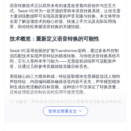
语音转换技术正以前所未有的速度改变着内容创作与交互方
式。Seed-VC作为一款开源的零样本语音转换系统，让你无需
大量训练数据即可实现高质量的声音克隆与转换。本文将带你
全面了解这项技术的核心价值、快速上手方法及实际应用场
景，助你轻松掌握语音转换的关键技能。
技术概览：重新定义语音转换的可能性
Seed-VC采用创新的扩散Transformer架构，通过多条件控制
流匹配技术实现声音特征的精准转换。与传统语音转换系统不
同，它引入零样本学习能力——无需提前训练即可适配新声
音，仅通过几秒参考音频就能克隆目标音色。
系统核心由三大模块构成：特征提取模块负责捕捉说话人独特
声纹特征，内容编码模块确保语音内容不丢失，声学模型模块
则生成自然流畅的目标音频。这种设计不仅保证了转换质量，
还将处理延迟控制在实时应用可接受范围。
💡
小贴士
：零样本学习技术特别适合需要快速适配多种声音的
场景，如游戏配音、有声小说制作等创意领域。
登录后查看全文
核心优势：四大特性让语音转换更简单