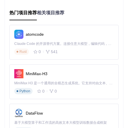
系统要求
热门项目推荐
相关项目推荐
Python 3.10环境
支持CUDA的GPU（推荐，非必需）
至少4GB内存和10GB存储空间
安装步骤
atomcode
克隆项目代码
Claude Code 的开源替代方案。连接任意大模型，编辑代码，运行命令，自动验证 — 全自动执行。用 Rust 构建，极致性能。 ｜ An open-source alternative to Claude Code. Connect any LLM, edit code, run commands, and verify changes — autonomously. Built in Rust for speed. Get Started
git 
clone
cd
0
541
Rust
安装依赖包
根据你的操作系统选择相应命令：
对于Windows/Linux用户：
MiniMax-H3
MiniMax H3 是一个通用的全模态生成系统。它支持对由文本、图像、视频和音频组成的多模态上下文进行统一理解，并能生成分辨率高达 2K、时长可达 15 秒的带原生立体声音频的视频。得益于面向任务泛化的系统设计，H3 在预训练阶段就已具备广泛的多模态上下文理解与生成能力，能够出色地执行复杂的多模态指令。
0
0
Python
对于Mac用户：
DataFlow
验证安装
运行以下命令检查是否安装成功：
基于大模型算子和工作流的高效文本大模型训练数据合成框架
python app.py --
help