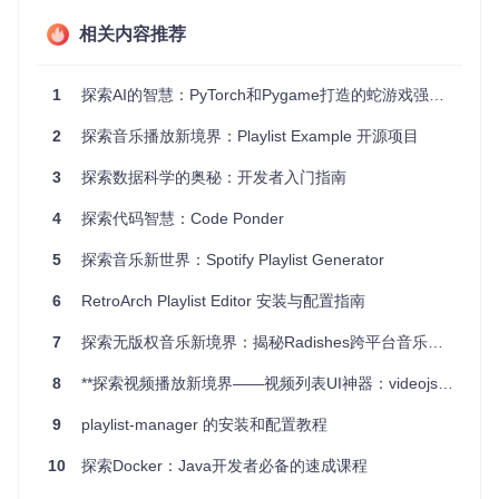
ouTube系列视频同步，使学习过程更具结构性和连贯性。
相关内容推荐
互动性强
- 你可以直接在GitHub上进行练习，实时查看并测
试代码更改。
社区支持
- 这个项目鼓励社区参与，你可以在这里找到同行
1
探索AI的智慧：PyTorch和Pygame打造的蛇游戏强化学习教程
的帮助，共同解决问题，增强学习体验。
适应性强
- 不论是个人学习还是小组活动，
git-playlist
2
探索音乐播放新境界：Playlist Example 开源项目
都能满足不同场景的需求。
3
探索数据科学的奥秘：开发者入门指南
总的来说，
git-playlist
是一个为Git和GitHub新手量身打造
的实践工具，它以一种创新的方式将在线学习与动手实践相结
4
探索代码智慧：Code Ponder
合，帮助你在掌握技术的同时享受到编程的乐趣。现在就加
入，开启你的GitHub之旅吧！
5
探索音乐新世界：Spotify Playlist Generator
6
RetroArch Playlist Editor 安装与配置指南
7
探索无版权音乐新境界：揭秘Radishes跨平台音乐平台的技术魅力
8
**探索视频播放新境界——视频列表UI神器：videojs-playlist-ui**
9
playlist-manager 的安装和配置教程
10
探索Docker：Java开发者必备的速成课程