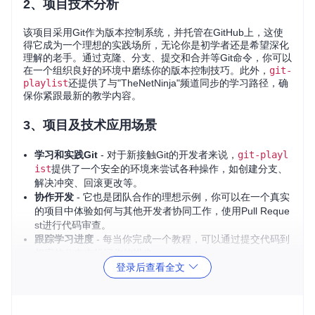
2、项目技术分析
该项目采用Git作为版本控制系统，并托管在GitHub上，这使
得它成为一个理想的实践场所，无论你是初学者还是希望深化
理解的老手。通过克隆、分支、提交和合并等Git命令，你可以
在一个组织良好的环境中磨练你的版本控制技巧。此外，
git-
playlist
还提供了与"TheNetNinja"频道同步的学习路径，确
保你紧跟最新的教学内容。
3、项目及技术应用场景
学习和实践Git
- 对于新接触Git的开发者来说，
git-playl
ist
提供了一个安全的环境来尝试各种操作，如创建分支、
解决冲突、回滚更改等。
协作开发
- 它也是团队合作的理想示例，你可以在一个真实
的项目中体验如何与其他开发者协同工作，使用Pull Reque
st进行代码审查。
跟踪学习进度
- 每当你完成一个教程，可以通过提交代码到
相应的分支来标记你的进步。
登录后查看全文
4、项目特点
与视频教程紧密结合
-
git-playlist
与"TheNetNinja"的Y