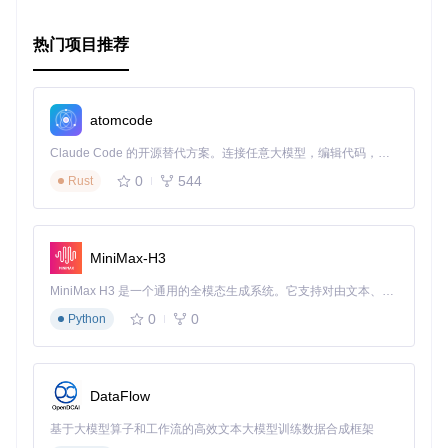
热门项目推荐
atomcode
Claude Code 的开源替代方案。连接任意大模型，编辑代码，运行命令，自动验证 — 全自动执行。用 Rust 构建，极致性能。 ｜ An open-source alternative to Claude Code. Connect any LLM, edit code, run commands, and verify changes — autonomously. Built in Rust for speed. Get Started
0
544
Rust
MiniMax-H3
MiniMax H3 是一个通用的全模态生成系统。它支持对由文本、图像、视频和音频组成的多模态上下文进行统一理解，并能生成分辨率高达 2K、时长可达 15 秒的带原生立体声音频的视频。得益于面向任务泛化的系统设计，H3 在预训练阶段就已具备广泛的多模态上下文理解与生成能力，能够出色地执行复杂的多模态指令。
0
0
Python
DataFlow
基于大模型算子和工作流的高效文本大模型训练数据合成框架