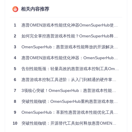
性能差异不明显。在游戏加载、视频渲染等场景切换时，这种
延迟会直接影响用户体验和工作效率。
相关内容推荐
二、实施指南：三步实现性能自由
1
惠普OMEN游戏本性能优化神器OmenSuperHub使用指南
准备阶段：环境清理与兼容性检查
2
如何完全掌控惠普游戏本性能？OmenSuperHub释放硬件潜能指南
📌
系统环境准备
3
OmenSuperHub：惠普游戏本性能释放的开源解决方案
彻底卸载官方OMEN Gaming Hub套件，可通过控制面板或
4
惠普OMEN游戏本性能优化神器：OmenSuperHub完全使用手册
第三方卸载工具完成
结束所有OmenCommandCenterBackground相关进程，确
5
告别性能瓶颈：轻量高效的惠普游戏本控制工具OmenSuperHub全面解析
保无残留后台服务
验证.NET Framework 4.8或更高版本已安装，可通过
dotn
6
惠普游戏本控制工具进阶：从入门到精通的硬件掌控方案
et --version
命令检查
7
3项核心突破！OmenSuperHub：惠普游戏本性能释放与系统轻量化的完美平衡
📌
硬件兼容性确认
8
突破性能枷锁：OmenSuperHub重构惠普游戏本散热与性能控制新体验
支持状
设备型号
核心功能支持
注意事项
态
9
OmenSuperHub：革新性惠普游戏本性能优化工具，突破官方软件局限
✅ 完全
需BIOS版本F.1
暗影精灵8
全部功能
10
突破性能枷锁：开源替代工具如何释放惠普OMEN游戏本的隐藏潜力
支持
2以上
p/8pp
✅ 完全