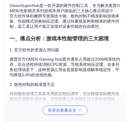
OmenSuperHub是一款开源的硬件控制工具，专为解决惠普O
MEN/光影精灵系列游戏本用户面临的三大核心痛点而设计：
官方软件体积臃肿导致系统卡顿、散热控制不精准影响游戏体
验、性能模式切换响应迟缓。通过轻量级架构和精准的硬件控
制，该工具让用户真正实现对设备性能的自由掌控。
一、痛点分析：游戏本性能管理的三大困境
1. 官方软件的资源占用问题
惠普官方OMEN Gaming Hub套件通常占用超过200MB系统内
存，后台进程持续消耗CPU资源，导致系统响应迟缓。在多任
务处理场景下，这种资源占用会直接影响游戏帧率稳定性，平
均降低5-8%的游戏性能。
2. 散热控制的精准度不足
传统散热管理工具多采用固定档位调节，无法根据实际硬件负
载动态调整风扇转速。这导致要么风扇噪音过大影响使用体
验，要么散热不足造成CPU/GPU降频，在3A游戏中可能出现1
0-15%的性能波动。
登录后查看全文
3. 性能模式切换的效率低下
官方工具的性能模式切换平均响应时间超过2秒，且模式间的