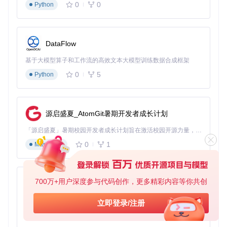
0
0
Python
接受硬件访问权限请求
完成初始硬件配置检测（约15秒）
选择适合的初始性能模式
验证阶段：功能确认与基础测试
DataFlow
📌
核心功能验证
基于大模型算子和工作流的高效文本大模型训练数据合成框架
检查风扇控制界面是否正常显示实时转速
0
5
Python
切换性能模式，确认CPU频率变化响应时间（应<0.5秒）
监控面板显示的温度、功耗数据是否准确
💡
核心优势
：相比官方工具，OmenSuperHub启动速度提升7
源启盛夏_AtomGit暑期开发者成长计划
0%，内存占用减少90%，实现了真正的轻量级体验。
「源启盛夏」暑期校园开发者成长计划旨在激活校园开源力量，通过积分激励、认证扶持、资源倾斜等形式，引导高校组织和开发者完成「入驻 — 建项目 — 做贡献 — 获认证 — 得资源」的完整闭环。无论你是想带领社团入驻平台的组织者，还是希望用代码贡献证明自己的开发者，都能在这里找到属于你的成长路径。
三、场景验证：三大应用场景的性能突破
0
1
Markdown
1. 3A游戏场景优化方案
在《赛博朋克2077》4K高画质设置下，使用OmenSuperHub
700万+用户深度参与代码创作，更多精彩内容等你共创
的"游戏优化模式"：
py-xiaozhi
平均帧率提升12%（从45fps提升至50fps）
基于Python的Xiaozhi AI，适用于想要完整Xiaozhi体验而无需拥有专用硬件的用户。
立即登录/注册
CPU温度降低8℃（从89℃降至81℃）
0
1
Python
风扇噪音降低3dB（从48dB降至45dB）