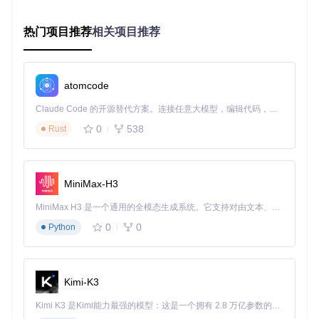
暗影精灵
全部功能
无需额外驱动
支持
9/9p
热门项目推荐
相关项目推荐
暗影精灵1
✅ 完全
支持最新散热算
全部功能
0系列
支持
法
光影精灵1
✅ 部分
基础散热与性
键盘背光调节暂
0系列
支持
能控制
不支持
atomcode
暗影精灵6
❌ 不支
硬件接口限制
-
Claude Code 的开源替代方案。连接任意大模型，编辑代码，运行命令，自动验证 — 全自动执行。用 Rust 构建，极致性能。 ｜ An open-source alternative to Claude Code. Connect any LLM, edit code, run commands, and verify changes — autonomously. Built in Rust for speed. Get Started
系列
持
0
538
Rust
部署阶段：轻量级安装流程
📌
获取与安装
MiniMax-H3
git 
clone
cd
MiniMax H3 是一个通用的全模态生成系统。它支持对由文本、图像、视频和音频组成的多模态上下文进行统一理解，并能生成分辨率高达 2K、时长可达 15 秒的带原生立体声音频的视频。得益于面向任务泛化的系统设计，H3 在预训练阶段就已具备广泛的多模态上下文理解与生成能力，能够出色地执行复杂的多模态指令。
0
0
Python
执行上述命令后，系统将自动下载并准备必要文件，整个过程
仅需消耗约30MB存储空间，相比官方软件减少85%的磁盘占
用。
Kimi-K3
📌
首次启动配置
Kimi K3 是Kimi能力最强的模型：这是一个拥有 2.8 万亿参数的混合专家（MoE）模型，具备原生视觉理解能力，并支持 100 万 token 的上下文窗口。
以管理员权限运行OmenSuperHub.exe