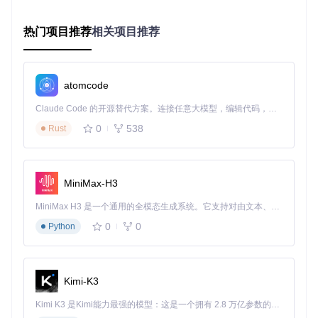
Scripts/acpi_guru.py
集成了300+预设补丁方案，覆盖电
源管理优化、设备重命名、睡眠修复等关键功能。采用AI算法
分析DSDT表，自动生成个性化补丁，无需手动编辑复杂的AC
热门项目推荐
相关项目推荐
PI代码。
可视化配置中心
atomcode
提供直观的图形界面，将复杂的OpenCore参数转化为可交互
选项。用户可通过
Scripts/pages/configuration_page.
Claude Code 的开源替代方案。连接任意大模型，编辑代码，运行命令，自动验证 — 全自动执行。用 Rust 构建，极致性能。 ｜ An open-source alternative to Claude Code. Connect any LLM, edit code, run commands, and verify changes — autonomously. Built in Rust for speed. Get Started
py
模块轻松调整SMBIOS信息、启动参数和驱动加载顺序，所
有修改实时生效。
0
538
Rust
可视化配置中心，让复杂参数调整变得简单直观
MiniMax-H3
一键EFI生成功能
完成配置后，工具自动处理所有技术细节：从下载最新OpenC
MiniMax H3 是一个通用的全模态生成系统。它支持对由文本、图像、视频和音频组成的多模态上下文进行统一理解，并能生成分辨率高达 2K、时长可达 15 秒的带原生立体声音频的视频。得益于面向任务泛化的系统设计，H3 在预训练阶段就已具备广泛的多模态上下文理解与生成能力，能够出色地执行复杂的多模态指令。
ore核心文件，到组织EFI目录结构，再到生成驱动缓存，全程
0
0
Python
无需用户干预，真正实现"点击即完成"。
5分钟上手流程
Kimi-K3
获取项目文件
Kimi K3 是Kimi能力最强的模型：这是一个拥有 2.8 万亿参数的混合专家（MoE）模型，具备原生视觉理解能力，并支持 100 万 token 的上下文窗口。