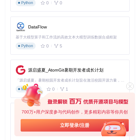
0
0
Python
git 
clone
启动配置工具
DataFlow
Windows系统：双击运行
OpCore-Simplify.bat
macOS系统：终端执行
chmod +x OpCore-Simplif
基于大模型算子和工作流的高效文本大模型训练数据合成框架
y.command && ./OpCore-Simplify.command
0
5
Python
Linux系统：终端执行
python3 OpCore-Simplify.p
y
硬件信息采集
源启盛夏_AtomGit暑期开发者成长计划
工具自动扫描硬件配置，生成详细报告。建议使用内置硬
件检测功能，确保识别准确性。
「源启盛夏」暑期校园开发者成长计划旨在激活校园开源力量，通过积分激励、认证扶持、资源倾斜等形式，引导高校组织和开发者完成「入驻 — 建项目 — 做贡献 — 获认证 — 得资源」的完整闭环。无论你是想带领社团入驻平台的组织者，还是希望用代码贡献证明自己的开发者，都能在这里找到属于你的成长路径。
0
1
Markdown
硬件报告选择界面，支持导入或生成新报告
配置参数确认
700万+用户深度参与代码创作，更多精彩内容等你共创
系统推荐默认配置，高级用户可在配置页面调整参数。重
py-xiaozhi
点关注：
基于Python的Xiaozhi AI，适用于想要完整Xiaozhi体验而无需拥有专用硬件的用户。
立即登录/注册
macOS版本选择（建议使用LTS版本）
0
1
Python
显卡驱动选项（根据GPU型号选择）