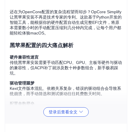
还在为OpenCore配置的复杂流程望而却步？OpCore Simplify
让黑苹果安装不再是技术专家的专利。这款基于Python开发的
智能工具，能根据你的硬件配置自动生成完整EFI文件，将原
本需要数小时的手动配置压缩到几分钟内完成，让每个用户都
能轻松体验macOS。
黑苹果配置的四大痛点解析
硬件兼容性迷宫
传统黑苹果安装需要手动匹配CPU、GPU、主板等硬件与驱动
的兼容性，仅ACPI补丁就涉及数十种参数组合，新手极易踩
坑。
驱动管理噩梦
Kext文件版本混乱、依赖关系复杂，错误的驱动组合会导致系
统崩溃，而手动筛选和测试驱动往往耗费数天时间。
配置参数壁垒
OpenCore的config.plist包含数百个配置项，从引导参数到设
登录后查看全文
备属性，每一项错误都可能导致无法启动，普通用户难以掌
握。
跨版本适配难题