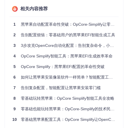
macOS每次大版本更新都会带来兼容性变化，传统配置方法
需要重新学习新的适配规则，维护成本极高。
相关内容推荐
五大核心功能矩阵
1
黑苹果自动配置革命性突破：OpCore-Simplify让零基础用户也能玩转OpenCore
智能硬件适配检测系统
2
告别配置烦恼：零基础用户的黑苹果EFI智能生成工具
通过
Scripts/compatibility_checker.py
模块实现全自动
硬件扫描，支持1000+主板型号和2000+硬件组合的兼容性验
3
3步攻克OpenCore自动化配置：告别复杂命令，小白也能玩转黑苹果
证。工具会智能识别CPU架构、GPU型号和芯片组类型，自动
匹配最佳配置方案。
4
OpCore Simplify智能工具：黑苹果EFI生成效率革命
5
OpCore Simplify：黑苹果EFI配置的革命性突破
OpCore Simplify硬件兼容性检测界面，实时显示各组件支持
状态
6
如何让黑苹果安装像装软件一样简单？智能配置工具OpCore Simplify的零基础指南
全自动Kext管理引擎
7
告别复杂配置，智能配置让黑苹果安装零门槛
Scripts/kext_maestro.py
模块构建了动态驱动库，能根据
8
零基础玩转黑苹果：OpCore Simplify智能工具全攻略
硬件配置和目标macOS版本，自动筛选、下载和配置最优Kex
t组合。支持驱动版本冲突检测和自动回滚机制，确保系统稳定
9
零基础也能玩转黑苹果：OpCore-Simplify的技术民主化革命
性。
ACPI智能补丁系统
10
零基础黑苹果配置工具：OpCore Simplify让OpenCore安装像搭积木一样简单