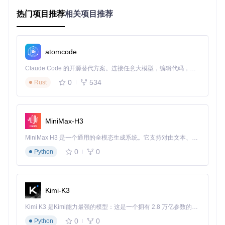
这款工具采用多解析器架构，内置RoflParser、LprParser等专
热门项目推荐
相关项目推荐
业解析组件，能够自动识别不同时期的.rofl文件格式。无论是
新版本还是旧版本的回放文件，都能精准提取比赛信息，让你
不再为格式兼容性担忧。
atomcode
3步上手：从安装到分析的完整流程
Claude Code 的开源替代方案。连接任意大模型，编辑代码，运行命令，自动验证 — 全自动执行。用 Rust 构建，极致性能。 ｜ An open-source alternative to Claude Code. Connect any LLM, edit code, run commands, and verify changes — autonomously. Built in Rust for speed. Get Started
第一步：快速部署准备
0
534
Rust
获取软件非常简单，只需通过官方仓库克隆项目到本地即可开
始使用。项目基于C#开发，对系统资源要求极低，即使是配置
一般的电脑也能流畅运行。整个部署过程无需复杂的环境配
置，下载后即可启动程序。
MiniMax-H3
第二步：个性化初始设置
MiniMax H3 是一个通用的全模态生成系统。它支持对由文本、图像、视频和音频组成的多模态上下文进行统一理解，并能生成分辨率高达 2K、时长可达 15 秒的带原生立体声音频的视频。得益于面向任务泛化的系统设计，H3 在预训练阶段就已具备广泛的多模态上下文理解与生成能力，能够出色地执行复杂的多模态指令。
0
0
Python
首次启动时，程序会引导你完成几项关键配置：
设置个人游戏ID，系统将在分析结果中自动高亮你的操作数
据
Kimi-K3
选择所在服务器区域，确保数据同步准确性
添加游戏执行文件路径，支持多版本游戏客户端兼容
Kimi K3 是Kimi能力最强的模型：这是一个拥有 2.8 万亿参数的混合专家（MoE）模型，具备原生视觉理解能力，并支持 100 万 token 的上下文窗口。
完成这些设置后，建议将.rofl文件默认打开方式关联到ROFL-
0
0
Python