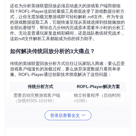
还在为分析英雄联盟回放必须启动庞大的游戏客户端而烦恼
吗？ROFL-Player这款轻量级工具彻底改变了游戏数据分析方
式，让你无需加载完整游戏即可轻松解析.rofl文件。作为专业
的游戏数据提取工具，它能快速呈现从英雄选择到技能施放的
全部比赛细节，帮你在几分钟内完成原本需要半小时的分析工
作。无论是普通玩家复盘精彩瞬间，还是战队教练研究战术，
这款rofl文件解析工具都能成为你的得力助手。
如何解决传统回放分析的3大痛点？
传统的英雄联盟回放分析方式往往让玩家陷入两难：要么忍受
游戏客户端漫长的加载过程，要么放弃深度数据只看简单录
像。ROFL-Player通过创新技术彻底解决了这些问题：
传统分析方式
ROFL-Player解决方案
需要启动完整游戏客户端
独立轻量程序（启动时间
（加载时间5-10分钟）
<10秒）
仅能查看录像，数据统计功
完整提取结构化比赛数
能有限
据，支持多维度分析
登录后查看全文
无法离线使用，必须保持网
智能缓存系统，一次下载
络连接
永久离线查看