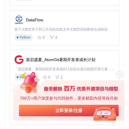
Player，以后双击即可直接分析任何回放文件。
第三步：开始你的第一次分析
DataFlow
当你双击任意.rofl文件，程序会立即开始解析并呈现直观的数
据分析界面。左侧面板展示比赛基本信息，包括对阵双方、英
基于大模型算子和工作流的高效文本大模型训练数据合成框架
雄选择和胜负结果；右侧区域则提供详细的时间轴分析，你可
以拖动时间滑块查看任意时刻的游戏状态。
0
4
Python
图：ROFL-Player主界面展示，包含比赛概览和详细数据统计
功能
源启盛夏_AtomGit暑期开发者成长计划
五大特色功能让游戏分析事半功倍
「源启盛夏」暑期校园开发者成长计划旨在激活校园开源力量，通过积分激励、认证扶持、资源倾斜等形式，引导高校组织和开发者完成「入驻 — 建项目 — 做贡献 — 获认证 — 得资源」的完整闭环。无论你是想带领社团入驻平台的组织者，还是希望用代码贡献证明自己的开发者，都能在这里找到属于你的成长路径。
0
1
Markdown
智能数据提取引擎
🔧 自动识别并提取比赛中的关键数据点，包括：
700万+用户深度参与代码创作，更多精彩内容等你共创
每位玩家的补刀数、击杀/死亡/助攻统计
py-xiaozhi
技能施放时间和命中情况
基于Python的Xiaozhi AI，适用于想要完整Xiaozhi体验而无需拥有专用硬件的用户。
装备购买顺序和时间点
立即登录/注册
小龙、大龙等中立资源控制情况
0
1
Python
所有数据都以结构化形式呈现，支持按时间轴筛选，让你轻松