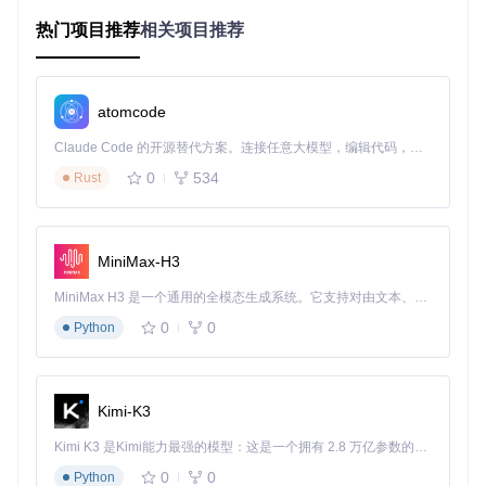
率降低40%。这种异构性不仅增加数据预处理难度，还可能因
格式转换错误引入数据噪声。
热门项目推荐
相关项目推荐
[ ] 检查数据来源系统数量及接口标准
[ ] 统计非结构化数据占比及格式分布
atomcode
[ ] 评估跨系统数据字段映射一致性
💡 实操提示：优先梳理医院信息系统（HIS）、实验室信息系
Claude Code 的开源替代方案。连接任意大模型，编辑代码，运行命令，自动验证 — 全自动执行。用 Rust 构建，极致性能。 ｜ An open-source alternative to Claude Code. Connect any LLM, edit code, run commands, and verify changes — autonomously. Built in Rust for speed. Get Started
统（LIS）和影像归档系统（PACS）的核心数据字典，建立统
0
534
Rust
一的数据元标准。
隐私保护与合规风险
医疗数据包含患者身份证号、疾病史等敏感信息，直接使用原
MiniMax-H3
始数据训练模型将违反《个人信息保护法》第41条关于敏感个
人信息处理的规定。某医疗AI公司因未充分脱敏处理训练数
MiniMax H3 是一个通用的全模态生成系统。它支持对由文本、图像、视频和音频组成的多模态上下文进行统一理解，并能生成分辨率高达 2K、时长可达 15 秒的带原生立体声音频的视频。得益于面向任务泛化的系统设计，H3 在预训练阶段就已具备广泛的多模态上下文理解与生成能力，能够出色地执行复杂的多模态指令。
据，导致5000条患者信息泄露，被处以200万元罚款。隐私保
0
0
Python
护已成为医疗大模型开发的必备环节，而非可选项。
[ ] 识别数据集中18类核心敏感字段
[ ] 检查现有脱敏方案是否符合《健康医疗数据安全指南》
Kimi-K3
[ ] 验证脱敏后数据的临床信息保留度
Kimi K3 是Kimi能力最强的模型：这是一个拥有 2.8 万亿参数的混合专家（MoE）模型，具备原生视觉理解能力，并支持 100 万 token 的上下文窗口。
💡 实操提示：采用"数据可用不可见"原则，优先使用差分隐
私、联邦学习等技术，在不获取原始数据的前提下完成模型训
0
0
Python