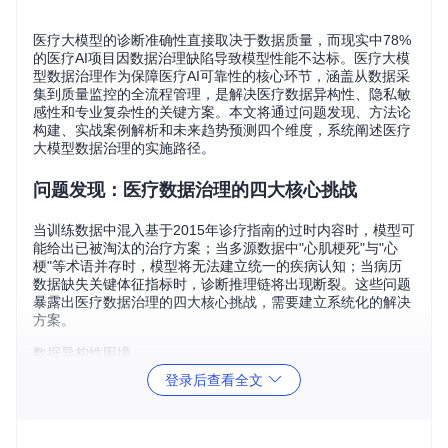
医疗大模型的诊断准确性直接取决于数据质量，而现实中78%
的医疗AI项目因数据治理缺陷导致模型性能不达标。医疗大模
型数据治理作为保障医疗AI可靠性的核心环节，涵盖从数据采
集到质量监控的全流程管理，是解决医疗数据异构性、隐私敏
感性和专业复杂性的关键方案。本文将通过问题发现、方法论
构建、实战案例解析和未来趋势预测四个维度，系统阐述医疗
大模型数据治理的实施路径。
问题发现：医疗数据治理的四大核心挑战
当训练数据中混入基于2015年诊疗指南的过时内容时，模型可
能给出已被淘汰的治疗方案；当多源数据中"心肌梗死"与"心
梗"等术语并存时，模型将无法建立统一的疾病认知；当病历
数据缺失关键体征指标时，诊断推理链将出现断裂。这些问题
暴露出医疗数据治理的四大核心挑战，需要建立系统化的解决
方案。
数据异构性困境
登录后查看全文
医疗数据存在显著的格式与结构差异，电子病历（EMR）、医
学影像报告、实验室检验结果等数据分别采用HL7、DICOM、
CSV等不同格式存储。某三甲医院的调研显示，其数据系统中
存在12种不同的结构化程度差异的数据类型，导致数据整合效