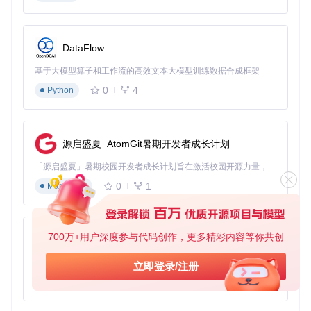
练。
质量评估体系缺失
DataFlow
缺乏标准化的医疗数据质量评估指标，导致不同机构采用各异
的质量标准。某多中心研究显示，62%的医疗AI团队使用自定
基于大模型算子和工作流的高效文本大模型训练数据合成框架
义评估指标，其中仅28%包含医学专业性校验维度。这种评估
体系的碎片化，使得模型性能在不同医疗机构间难以横向比
0
4
Python
较。
[ ] 建立包含准确性、完整性、一致性、时效性的四维评估框
架
源启盛夏_AtomGit暑期开发者成长计划
[ ] 制定各维度的量化评估指标及阈值
[ ] 设计医学专业知识校验规则库
「源启盛夏」暑期校园开发者成长计划旨在激活校园开源力量，通过积分激励、认证扶持、资源倾斜等形式，引导高校组织和开发者完成「入驻 — 建项目 — 做贡献 — 获认证 — 得资源」的完整闭环。无论你是想带领社团入驻平台的组织者，还是希望用代码贡献证明自己的开发者，都能在这里找到属于你的成长路径。
0
1
Markdown
💡 实操提示：参考ISO 8000数据质量标准，结合医疗领域特
性，构建包含32项核心指标的评估体系。
全流程监控机制缺位
700万+用户深度参与代码创作，更多精彩内容等你共创
py-xiaozhi
医疗数据从产生到应用的生命周期缺乏持续监控，导致"数据
漂移"问题。某糖尿病诊断模型在上线6个月后，因训练数据与
基于Python的Xiaozhi AI，适用于想要完整Xiaozhi体验而无需拥有专用硬件的用户。
立即登录/注册
真实临床数据分布差异扩大，诊断准确率下降17%。这种漂移
0
1
Python
现象在医疗领域尤为突出，因为疾病谱和诊疗方案处于持续更
新中。