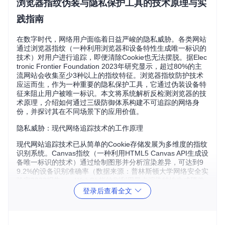
浏览器指纹伪装与隐私保护工具的技术原理与实
践指南
在数字时代，网络用户面临着日益严峻的隐私威胁。各类网站
通过浏览器指纹（一种利用浏览器和设备特性生成唯一标识的
技术）对用户进行追踪，即便清除Cookie也无法摆脱。据Elec
tronic Frontier Foundation 2023年研究显示，超过80%的主
流网站会收集至少3种以上的指纹特征。浏览器指纹防护技术
应运而生，作为一种重要的隐私保护工具，它通过伪装设备特
征来阻止用户被唯一标识。本文将系统解析反检测浏览器的技
术原理，介绍如何通过三级防御体系构建不可追踪的网络身
份，并探讨其在不同场景下的应用价值。
隐私威胁：现代网络追踪技术的工作原理
现代网站追踪技术已从简单的Cookie存储发展为多维度的指纹
识别系统。Canvas指纹（一种利用HTML5 Canvas API生成设
备唯一标识的技术）通过绘制图形并分析渲染差异，可达到9
9.2%的设备识别准确率（数据来源：普林斯顿大学网络安全实
验室2022报告）。WebGL指纹则利用显卡渲染特性生成硬件
级标识，而字体指纹通过检测系统安装的字体组合来构建用户
登录后查看全文
画像。这些技术的结合使用，使得用户即便使用隐私浏览模
式，也难以完全隐藏身份。
更隐蔽的追踪手段还包括通过JavaScript获取的系统信息，如