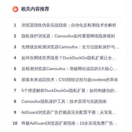
浏览器版本、操作系统类型、屏幕分辨率等组合成的"浏览器
相关内容推荐
指纹"。当这些信息组合在一起时，其唯一性足以识别单个用
户。欧盟《通用数据保护条例》（GDPR）的统计显示，2024
年因指纹追踪引发的隐私投诉较2020年增长了217%，反映出
1
浏览器指纹伪装实战指南：自动化反检测技术全解析
这一问题的严重性。
技术解决方案：三级防御体系的构建
2
隐私保护浏览器：Camoufox如何重塑网络隐身规则
基础防护层：核心参数伪装
3
先锋级反检测浏览器Camoufox：全方位隐私保护与数据安全解决方案
基础防护层通过修改浏览器核心接口实现基础指纹伪装。在Ca
moufox中，这一功能由
核心伪装模块
实现，通过修改Navigat
4
如何在网络世界隐形？DuckDuckGo隐私扩展让全方位防护更简单
or接口、屏幕信息API和时区设置来改变基础指纹特征。例
如，通过重写
window.screen
对象的属性值，可以随机生成
5
反检测浏览器Camoufox：突破网站追踪的3大核心策略
不同的屏幕分辨率；修改
Intl.DateTimeFormat().resolv
edOptions().timeZone
返回值，可以模拟不同地区的时区
6
探索未来追踪技术：CSS指纹识别与超cookies的革命
设置。
7
5个维度解析DuckDuckGo隐私扩展：如何构建你的浏览器安全屏障
配置示例：
8
Camoufox隐私保护工具：技术原理与实践指南
{
"screen"
:
{
9
AdGuard浏览器广告拦截器完全配置手册：从安装到精通
"width"
:
1920
,
"height"
:
1080
,
10
终极AdGuard浏览器扩展指南：10步实现免费广告拦截与隐私保护
"colorDepth"
:
24