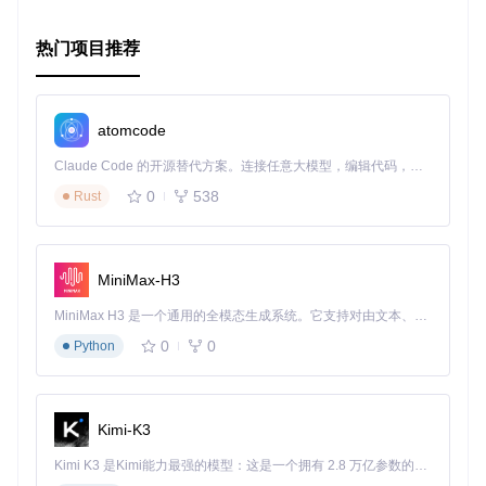
社区支持
：活跃的Slack群组，方便开发者交流和获取帮
助。
热门项目推荐
通过选用Vitamin，您可以充分利用其强大的设计语言，为您
的Web应用带来专业、一致且易于维护的用户体验。无论是初
创项目还是大型企业级应用，Vitamin都是值得信赖的设计系
统合作伙伴。
atomcode
立即访问
Decathlon Design System
或
Vitamin Web
了解更多
Claude Code 的开源替代方案。连接任意大模型，编辑代码，运行命令，自动验证 — 全自动执行。用 Rust 构建，极致性能。 ｜ An open-source alternative to Claude Code. Connect any LLM, edit code, run commands, and verify changes — autonomously. Built in Rust for speed. Get Started
详细信息，开启你的优质Web开发之旅！
0
538
Rust
MiniMax-H3
MiniMax H3 是一个通用的全模态生成系统。它支持对由文本、图像、视频和音频组成的多模态上下文进行统一理解，并能生成分辨率高达 2K、时长可达 15 秒的带原生立体声音频的视频。得益于面向任务泛化的系统设计，H3 在预训练阶段就已具备广泛的多模态上下文理解与生成能力，能够出色地执行复杂的多模态指令。
0
0
Python
Kimi-K3
Kimi K3 是Kimi能力最强的模型：这是一个拥有 2.8 万亿参数的混合专家（MoE）模型，具备原生视觉理解能力，并支持 100 万 token 的上下文窗口。