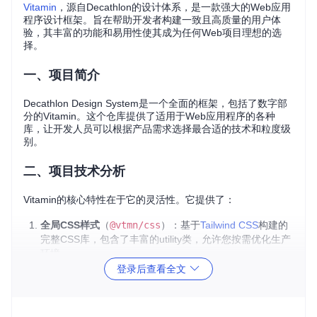
Vitamin
，源自Decathlon的设计体系，是一款强大的Web应用
程序设计框架。旨在帮助开发者构建一致且高质量的用户体
验，其丰富的功能和易用性使其成为任何Web项目理想的选
择。
一、项目简介
Decathlon Design System是一个全面的框架，包括了数字部
分的Vitamin。这个仓库提供了适用于Web应用程序的各种
库，让开发人员可以根据产品需求选择最合适的技术和粒度级
别。
二、项目技术分析
Vitamin的核心特性在于它的灵活性。它提供了：
全局CSS样式
（
@vtmn/css
）：基于
Tailwind CSS
构建的
完整CSS库，包含了丰富的utility类，允许您按需优化生产
环境。
特定CSS样式
（如
@vtmn/css-design-tokens
、
@vtmn/
登录后查看全文
css-button
等）：更细粒度的包，提供独立组件的纯CS
S样式，与IE11兼容。