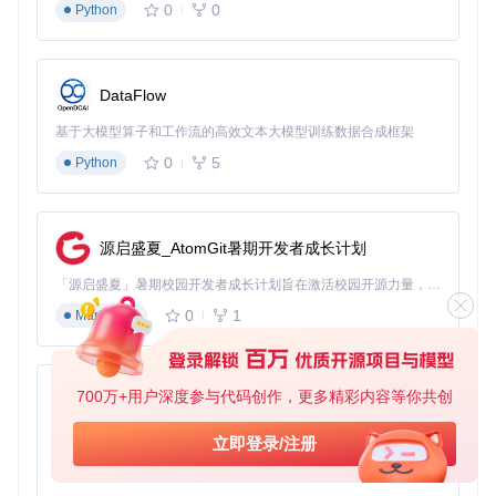
0
0
Python
DataFlow
基于大模型算子和工作流的高效文本大模型训练数据合成框架
0
5
Python
源启盛夏_AtomGit暑期开发者成长计划
「源启盛夏」暑期校园开发者成长计划旨在激活校园开源力量，通过积分激励、认证扶持、资源倾斜等形式，引导高校组织和开发者完成「入驻 — 建项目 — 做贡献 — 获认证 — 得资源」的完整闭环。无论你是想带领社团入驻平台的组织者，还是希望用代码贡献证明自己的开发者，都能在这里找到属于你的成长路径。
0
1
Markdown
700万+用户深度参与代码创作，更多精彩内容等你共创
py-xiaozhi
基于Python的Xiaozhi AI，适用于想要完整Xiaozhi体验而无需拥有专用硬件的用户。
立即登录/注册
0
1
Python