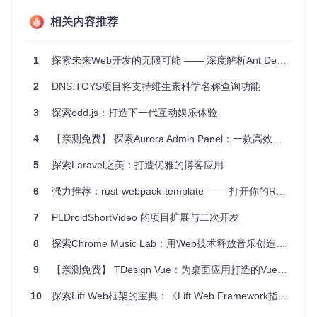
对于已经在使用Tailwind CSS的项目，可以利用
@vtmn/css-t
ailwind-preset
来集成Vitamin的风格。
相关内容推荐
每个组件都有详尽的文档和可交互的故事板示例，确保您可以
方便地理解和运用它们。
1
探索未来Web开发的无限可能 —— 深度解析Ant Design of Vue的魅力
三、应用场景
2
DNS.TOYS项目将支持维生素科学名称查询功能
Vitamin的应用场景广泛，无论是在创建新的Web应用还是升
3
探索odd.js：打造下一代互动娱乐体验
级现有应用的过程中，都可以发挥重要作用：
4
【亲测免费】 探索Aurora Admin Panel：一款高效、美观的后台管理界面解决方案
帮助快速搭建界面，减少从零开始的负担。
提供一致的视觉元素和交互体验，提升品牌形象。
5
探索Laravel之美：打造优雅的博客应用
支持多平台和多设备的响应式布局。
友好的跨浏览器兼容性，特别是对IE11的支持。
6
强力推荐：rust-webpack-template —— 打开你的Rust与WebAssembly新纪元！
7
PLDroidShortVideo 的项目扩展与二次开发
四、项目特点
8
探索Chrome Music Lab：用Web技术释放音乐创造力的开源平台
定制化
：通过Tailwind CSS的功能和指令，轻松调整和扩展
样式。
9
【亲测免费】 TDesign Vue：为桌面应用打造的Vue 2 UI组件库
高效
：预编译的utility类减少了代码体积，提高了页面加载
速度。
10
探索Lift Web框架的宝典：《Lift Web Framework指南》
质量保证
：持续集成测试，保证代码质量和稳定性。