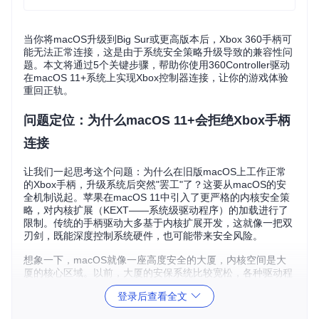
当你将macOS升级到Big Sur或更高版本后，Xbox 360手柄可
能无法正常连接，这是由于系统安全策略升级导致的兼容性问
题。本文将通过5个关键步骤，帮助你使用360Controller驱动
在macOS 11+系统上实现Xbox控制器连接，让你的游戏体验
重回正轨。
问题定位：为什么macOS 11+会拒绝Xbox手柄
连接
让我们一起思考这个问题：为什么在旧版macOS上工作正常
的Xbox手柄，升级系统后突然"罢工"了？这要从macOS的安
全机制说起。苹果在macOS 11中引入了更严格的内核安全策
略，对内核扩展（KEXT——系统级驱动程序）的加载进行了
限制。传统的手柄驱动大多基于内核扩展开发，这就像一把双
刃剑，既能深度控制系统硬件，也可能带来安全风险。
想象一下，macOS就像一座高度安全的大厦，内核空间是大
厦的核心区域。以前，大厦的安保系统比较宽松，各种驱动程
序（包括手柄驱动）都能自由进入核心区域工作。但现在，大
登录后查看全文
厦管理方（苹果）收紧了安保措施，没有特殊通行证的驱动程
序将被拒之门外。360Controller项目通过架构重构，将核心功