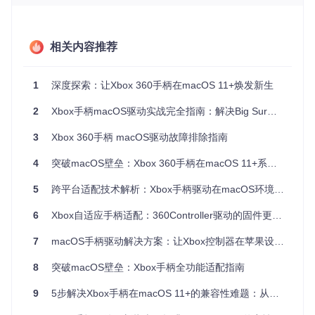
能从"大厦核心区域"（内核空间）迁移到"大厦公共区域"（用
户空间），从而在保证安全的同时，继续为Xbox手柄提供服
务。
相关内容推荐
核心方案：360Controller的用户空间驱动架构
1
深度探索：让Xbox 360手柄在macOS 11+焕发新生
2
Xbox手柄macOS驱动实战完全指南：解决Big Sur及以上系统连接难题
360Controller采用了全新的用户空间驱动架构，这就像是在m
acOS系统和Xbox手柄之间搭建了一座"安全桥梁"。这个架构
主要包含三个关键组件：
3
Xbox 360手柄 macOS驱动故障排除指南
用户空间驱动程序
：这部分程序运行在系统的用户空间，
4
突破macOS壁垒：Xbox 360手柄在macOS 11+系统的完全指南
负责与手柄进行通信，就像一位"翻译官"，将手柄的信号
5
跨平台适配技术解析：Xbox手柄驱动在macOS环境下的设备兼容与效能优化方案
转换为系统能理解的语言。
6
Xbox自适应手柄适配：360Controller驱动的固件更新与兼容性处理
守护进程（360Daemon）
：作为后台服务，它持续监控
手柄的连接状态和系统电源状态，确保连接稳定，就像一
7
macOS手柄驱动解决方案：让Xbox控制器在苹果设备上完美工作
位"全天候管家"，随时处理手柄的各种需求。
8
突破macOS壁垒：Xbox手柄全功能适配指南
偏好设置面板
：提供直观的用户界面，让你可以配置手柄
参数、查看电池状态等，就像一个"控制面板"，让你轻松
9
5步解决Xbox手柄在macOS 11+的兼容性难题：从驱动适配到性能优化
掌控手柄的各项功能。