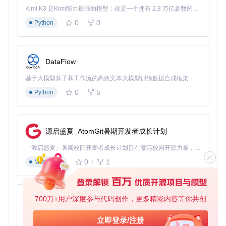
进入项目目录，执行安装脚本：
Kimi K3 是Kimi能力最强的模型：这是一个拥有 2.8 万亿参数的混合专家（MoE）模型，具备原生视觉理解能力，并支持 100 万 token 的上下文窗口。
0
0
Python
cd
 360Controller/Install360Controller/Scripts

这个脚本会自动完成以下工作：清理旧版本驱动文件、复制新
DataFlow
驱动到系统目录、配置权限、启动守护进程。为什么选择upgr
基于大模型算子和工作流的高效文本大模型训练数据合成框架
ade.sh而不是直接手动复制文件？因为这个脚本经过了严格测
试，能够处理各种边缘情况，确保驱动安装的完整性和正确
0
5
Python
性。
验证阶段：确认驱动安装成功
安装完成后，我们需要验证驱动是否正常工作。让我们试试
源启盛夏_AtomGit暑期开发者成长计划
看：
「源启盛夏」暑期校园开发者成长计划旨在激活校园开源力量，通过积分激励、认证扶持、资源倾斜等形式，引导高校组织和开发者完成「入驻 — 建项目 — 做贡献 — 获认证 — 得资源」的完整闭环。无论你是想带领社团入驻平台的组织者，还是希望用代码贡献证明自己的开发者，都能在这里找到属于你的成长路径。
连接Xbox 360手柄到Mac（有线或无线方式）
0
1
Markdown
打开"系统偏好设置"，查看是否有"360Controller"偏好设置
图标
点击该图标，检查是否能识别到已连接的手柄
700万+用户深度参与代码创作，更多精彩内容等你共创
py-xiaozhi
如果一切顺利，你应该能在偏好设置面板中看到手柄的基本信
息和状态。
基于Python的Xiaozhi AI，适用于想要完整Xiaozhi体验而无需拥有专用硬件的用户。
立即登录/注册