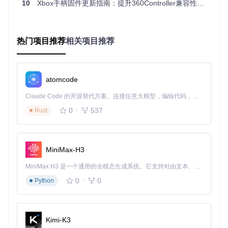
10
Xbox手柄固件更新指南：提升360Controller兼容性的必要步骤
这种架构不仅避开了macOS 11+对内核扩展的限制，还提高了
系统的稳定性和安全性，同时保持了对手柄功能的完整支持。
实施步骤：如何在macOS 11+上安装360Contr
热门项目推荐
相关项目推荐
oller驱动
准备阶段：检查系统环境
atomcode
首先，让我们确认你的系统是否符合要求。打开终端，输入以
下命令检查macOS版本：
Claude Code 的开源替代方案。连接任意大模型，编辑代码，运行命令，自动验证 — 全自动执行。用 Rust 构建，极致性能。 ｜ An open-source alternative to Claude Code. Connect any LLM, edit code, run commands, and verify changes — autonomously. Built in Rust for speed. Get Started
0
537
Rust
确保输出的ProductVersion为11.0或更高版本。为什么要这么
MiniMax-H3
做？因为360Controller的新架构是专门为macOS 11+设计
的，旧版本系统可能不需要这些复杂的步骤。
MiniMax H3 是一个通用的全模态生成系统。它支持对由文本、图像、视频和音频组成的多模态上下文进行统一理解，并能生成分辨率高达 2K、时长可达 15 秒的带原生立体声音频的视频。得益于面向任务泛化的系统设计，H3 在预训练阶段就已具备广泛的多模态上下文理解与生成能力，能够出色地执行复杂的多模态指令。
接下来，获取360Controller项目代码：
0
0
Python
git 
clone
执行阶段：安装驱动
Kimi-K3