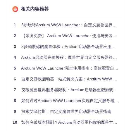
经典怀旧服（1.14.x、2.5.x、3.4.x）
相关内容推荐
暗影国度（9.x系列）
巨龙时代（10.x系列）
1
3步玩转Arctium WoW Launcher：自定义魔兽世界服务器连接工具全攻略
探索小贴士
：在启动器设置中创建不同版本的配置文件，就像
制作不同的传送门卷轴，下次启动时直接选择即可瞬间抵达目
2
【亲测免费】 Arctium WoW Launcher 使用与安装指南
标版本。
3
3步颠覆你的魔兽体验：Arctium启动器全场景应用指南
⚙️ 打造你的专属传送门：编译与部署指南
4
Arctium启动器完整教程：魔兽世界自定义服务器终极指南
准备材料
.NET Core SDK 7.0.0或更高版本
5
Arctium WoW Launcher完全使用指南：高效配置自定义服务器连接
Windows x64操作系统
魔兽世界游戏客户端
6
自定义游戏启动器一站式解决方案：Arctium WoW Launcher完全配置指南
锻造步骤
7
突破魔兽世界服务器限制：Arctium启动器重塑游戏连接体验
获取魔法卷轴
8
如何通过Arctium WoW Launcher实现自定义服务器连接：怀旧游戏工具全攻略
git 
clone
9
探索艾泽拉斯：自定义魔兽世界启动器全场景指南
咒语解析：这条命令会将启动器的源代码下载到你的电脑
10
如何突破版本限制？Arctium启动器重构你的魔兽世界体验
中，就像从图书馆借取一本魔法书