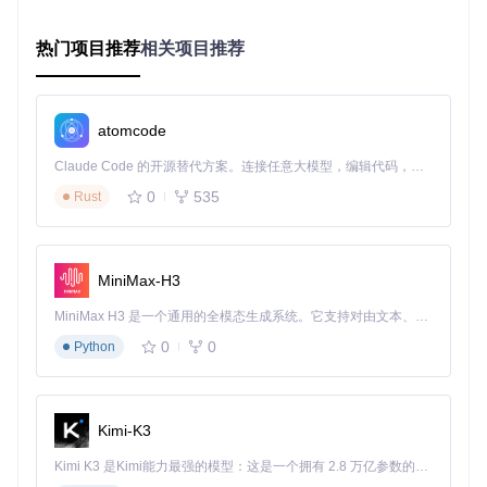
炼制启动器核心
热门项目推荐
相关项目推荐
打开解决方案文件
Arctium.WoW.Launcher.sln
执行锻造命令：
atomcode
咒语解析：这行代码会将源代码转化为可执行程序，-r参
Claude Code 的开源替代方案。连接任意大模型，编辑代码，运行命令，自动验证 — 全自动执行。用 Rust 构建，极致性能。 ｜ An open-source alternative to Claude Code. Connect any LLM, edit code, run commands, and verify changes — autonomously. Built in Rust for speed. Get Started
数指定了Windows 64位系统，-c Release表示生成优化后
0
535
Rust
的稳定版本
安置传送门
MiniMax-H3
将生成的
Arctium WoW Launcher.exe
复制到魔兽世
界游戏目录
MiniMax H3 是一个通用的全模态生成系统。它支持对由文本、图像、视频和音频组成的多模态上下文进行统一理解，并能生成分辨率高达 2K、时长可达 15 秒的带原生立体声音频的视频。得益于面向任务泛化的系统设计，H3 在预训练阶段就已具备广泛的多模态上下文理解与生成能力，能够出色地执行复杂的多模态指令。
双击运行即可启动你的私服冒险
0
0
Python
探索小贴士
：如果你的游戏目录中有多个版本的魔兽世界，建
议为每个版本创建单独的启动器快捷方式，并在属性中指定相
应的版本参数。
Kimi-K3
🔒 安全连接设置指南：艾泽拉斯生存准则
Kimi K3 是Kimi能力最强的模型：这是一个拥有 2.8 万亿参数的混合专家（MoE）模型，具备原生视觉理解能力，并支持 100 万 token 的上下文窗口。