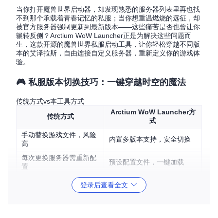
当你打开魔兽世界启动器，却发现熟悉的服务器列表里再也找
不到那个承载着青春记忆的私服；当你想重温燃烧的远征，却
被官方服务器强制更新到最新版本——这些痛苦是否也曾让你
辗转反侧？Arctium WoW Launcher正是为解决这些问题而
生，这款开源的魔兽世界私服启动工具，让你轻松穿越不同版
本的艾泽拉斯，自由连接自定义服务器，重新定义你的游戏体
验。
🎮 私服版本切换技巧：一键穿越时空的魔法
传统方式vs本工具方式
Arctium WoW Launcher方
传统方式
式
手动替换游戏文件，风险
内置多版本支持，安全切换
高
每次更换服务器需重新配
预设配置文件，一键加载
置
版本不兼容导致频繁报错
智能版本检测，自动适配
登录后查看全文
Arctium支持几乎所有主流魔兽世界版本，从经典旧世到巨龙
时代，你可以像翻阅相册一样轻松切换：