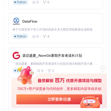
基础防护魔法
0
0
Python
开发模式连接
：使用
--dev
参数可安全连接本地测试服务
器，就像开启了一个隐形护盾
SSL证书加持
：为外部服务器配置有效SSL证书，如同给你
DataFlow
的连接穿上魔法铠甲
配置文件防护
：通过
WTF/Config.wtf
文件设置服务器门
基于大模型算子和工作流的高效文本大模型训练数据合成框架
户，避免直接在启动器中输入敏感信息
0
4
Python
⚠️
艾泽拉斯生存指南
：
仅在合法的自定义服务器上使用本工具，遵守游戏版权和服
务器规则
源启盛夏_AtomGit暑期开发者成长计划
切勿在官方服务器上使用第三方工具，以免账号被封禁
「源启盛夏」暑期校园开发者成长计划旨在激活校园开源力量，通过积分激励、认证扶持、资源倾斜等形式，引导高校组织和开发者完成「入驻 — 建项目 — 做贡献 — 获认证 — 得资源」的完整闭环。无论你是想带领社团入驻平台的组织者，还是希望用代码贡献证明自己的开发者，都能在这里找到属于你的成长路径。
始终从官方渠道获取工具更新，警惕恶意修改版本
进阶安全技巧
0
1
Markdown
使用
--staticseed
参数启用静态认证种子，增强账号安
全性
定期备份你的配置文件，就像制作灵魂石保存你的冒险进度
了解服务器的安全等级，选择信誉良好的私服进行游戏
700万+用户深度参与代码创作，更多精彩内容等你共创
py-xiaozhi
探索小贴士
：创建专用的游戏账号用于私服登录，与官方账号
基于Python的Xiaozhi AI，适用于想要完整Xiaozhi体验而无需拥有专用硬件的用户。
立即登录/注册
区分开来，进一步保护你的游戏资产。
0
1
Python