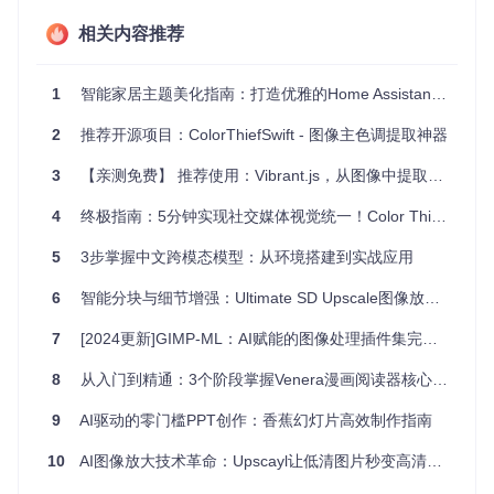
色方案。
相关内容推荐
设计工具，帮助设计师快速生成初步的设计概念。
博客或个人网站，动态地根据文章中的图片调整页面配色。
数据可视化应用，将图表颜色与相关图像进行协调。
1
智能家居主题美化指南：打造优雅的Home Assistant界面
项目特点
2
推荐开源项目：ColorThiefSwift - 图像主色调提取神器
3
【亲测免费】 推荐使用：Vibrant.js，从图像中提取生动色彩的神器
智能化
：自动从图片中选取代表性的三种颜色，无需手动操
作。
4
终极指南：5分钟实现社交媒体视觉统一！Color Thief自动配色方案详解
适应性强
：可配合任何提供图片URL的系统使用，只需一行
代码即可实现。
5
3步掌握中文跨模态模型：从环境搭建到实战应用
跨域支持
：通过简单的图像代理服务解决跨域问题。
许可证友好
：采用
University of Illinois/NCSA 开源许可
，允
6
智能分块与细节增强：Ultimate SD Upscale图像放大技术指南
许自由使用和修改。
7
[2024更新]GIMP-ML：AI赋能的图像处理插件集完全指南
要开始使用AlbumColors.js，只需按照readme中的示例代码，
输入图片URL即可。不论你是开发者还是设计师，这款库都能
8
从入门到精通：3个阶段掌握Venera漫画阅读器核心能力
让你的工作变得更加轻松且富有创意。
9
AI驱动的零门槛PPT创作：香蕉幻灯片高效制作指南
尝试一下这个
在线演示
，看看它如何为你的音乐品味赋予色彩
吧！
10
AI图像放大技术革命：Upscayl让低清图片秒变高清的完整指南