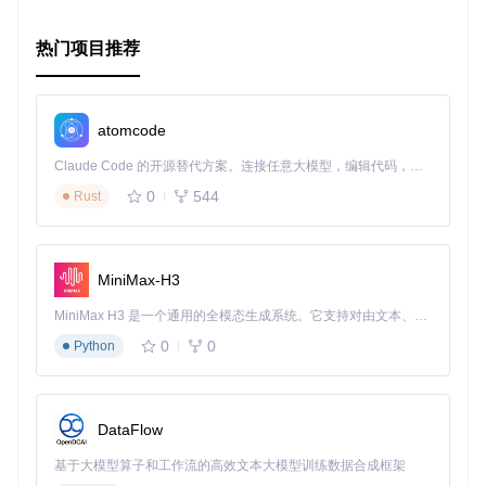
热门项目推荐
atomcode
Claude Code 的开源替代方案。连接任意大模型，编辑代码，运行命令，自动验证 — 全自动执行。用 Rust 构建，极致性能。 ｜ An open-source alternative to Claude Code. Connect any LLM, edit code, run commands, and verify changes — autonomously. Built in Rust for speed. Get Started
0
544
Rust
MiniMax-H3
MiniMax H3 是一个通用的全模态生成系统。它支持对由文本、图像、视频和音频组成的多模态上下文进行统一理解，并能生成分辨率高达 2K、时长可达 15 秒的带原生立体声音频的视频。得益于面向任务泛化的系统设计，H3 在预训练阶段就已具备广泛的多模态上下文理解与生成能力，能够出色地执行复杂的多模态指令。
0
0
Python
DataFlow
基于大模型算子和工作流的高效文本大模型训练数据合成框架