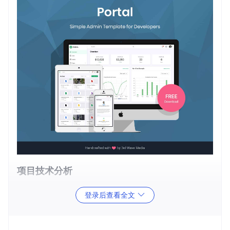
项目技术分析
基于Bootstrap 5
：Portal采用最新的Bootstrap框架，无需
登录后查看全文
依赖jQuery，这意味着更快的加载速度和更好的浏览器兼容
性。
SCSS源文件
：提供了SCSS源代码，使自定义样式变得更