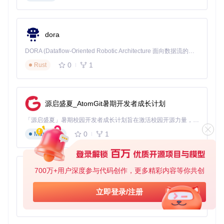
预置组件丰富
：包括图表、表单、导航等，满足日常开发需
求。
如果你希望去除署名链接并用于商业项目，可以购买其商业许
dora
可证。为了保持项目的活跃与更新，请通过官方渠道支持作
者。
DORA (Dataflow-Oriented Robotic Architecture 面向数据流的机器人架构) 是为 AI 与具身智能机器人打造的高性能开发框架，以数据流范式重构开发逻辑，原生支持分布式部署与端边云协同 —— 无需复杂适配，即可实现一体端到端具身大小脑、VLA等模型部署，无缝衔接感知、推理、控制全链路，让 AI 能力与机器人动作深度融合。 依托 Rust 内核与零拷贝通信技术，它将具身大小脑、VLA等模型推理、多模态数据融合延迟压缩至微秒级，同时兼容 ROS2 生态与国产 AI 芯片，彻底降低具身智能机器人的开发门槛，让分布式部署下的 AI 赋能创新更高效、更灵活。
0
1
Rust
想要查看更多的功能和实时演示？访问
项目主页
，探索Portal
带给你的无限可能！
如果你正在寻找一个能快速启动后台开发的工作流解决方案，
源启盛夏_AtomGit暑期开发者成长计划
那么Portal无疑是你的理想之选。立即下载并开始你的项目之
旅吧！
「源启盛夏」暑期校园开发者成长计划旨在激活校园开源力量，通过积分激励、认证扶持、资源倾斜等形式，引导高校组织和开发者完成「入驻 — 建项目 — 做贡献 — 获认证 — 得资源」的完整闭环。无论你是想带领社团入驻平台的组织者，还是希望用代码贡献证明自己的开发者，都能在这里找到属于你的成长路径。
0
1
Markdown
700万+用户深度参与代码创作，更多精彩内容等你共创
py-xiaozhi
基于Python的Xiaozhi AI，适用于想要完整Xiaozhi体验而无需拥有专用硬件的用户。
立即登录/注册
0
1
Python