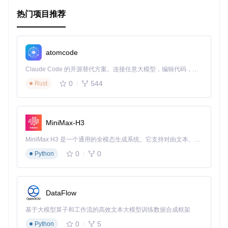
加简单，你可以根据项目需求轻松调整主题。
图标库
：内置了FontAwesome和Bootstrap Icons，提供了
热门项目推荐
丰富多样的矢量图标选择。
项目及技术应用场景
atomcode
Portal适用于各类Web应用的后台管理系统，包括但不限于：
Claude Code 的开源替代方案。连接任意大模型，编辑代码，运行命令，自动验证 — 全自动执行。用 Rust 构建，极致性能。 ｜ An open-source alternative to Claude Code. Connect any LLM, edit code, run commands, and verify changes — autonomously. Built in Rust for speed. Get Started
0
544
CRM系统
Rust
内容管理系统（CMS）
数据分析平台
电子商务后台
MiniMax-H3
项目管理工具
以及任何需要用户友好且专业界面的Web应用程序
MiniMax H3 是一个通用的全模态生成系统。它支持对由文本、图像、视频和音频组成的多模态上下文进行统一理解，并能生成分辨率高达 2K、时长可达 15 秒的带原生立体声音频的视频。得益于面向任务泛化的系统设计，H3 在预训练阶段就已具备广泛的多模态上下文理解与生成能力，能够出色地执行复杂的多模态指令。
其响应式设计保证了在不同设备上的良好显示效果，无论是在
0
0
Python
台式机、平板还是手机上，都能提供一致的操作体验。
项目特点
DataFlow
完全免费
：只要保留底部的署名链接，即可自由使用。
基于大模型算子和工作流的高效文本大模型训练数据合成框架
无jQuery依赖
：使用现代前端技术栈，提高性能。
0
5
SCSS支持
：便于开发者自定义和扩展。
Python