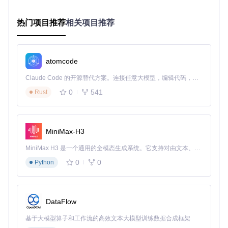
如何用AI自动控制Android设备？
热门项目推荐
相关项目推荐
Android设备自动化是Midscene.js最引人注目的功能之一。通
过直观的Web界面，你可以轻松控制远程或本地连接的Androi
d设备，实现从简单点击到复杂流程的全自动化。
atomcode
Claude Code 的开源替代方案。连接任意大模型，编辑代码，运行命令，自动验证 — 全自动执行。用 Rust 构建，极致性能。 ｜ An open-source alternative to Claude Code. Connect any LLM, edit code, run commands, and verify changes — autonomously. Built in Rust for speed. Get Started
Midscene.js Android Playground界面展示了设备控制面板与
0
541
Rust
操作指令区域，左侧为任务规划区，右侧实时显示设备屏幕内
容
核心操作流程：
MiniMax-H3
1️⃣
设备连接
：通过ADB或MCP协议连接Android设备 2️⃣
指令
输入
：在输入框中用自然语言描述操作目标（如"打开设置检
MiniMax H3 是一个通用的全模态生成系统。它支持对由文本、图像、视频和音频组成的多模态上下文进行统一理解，并能生成分辨率高达 2K、时长可达 15 秒的带原生立体声音频的视频。得益于面向任务泛化的系统设计，H3 在预训练阶段就已具备广泛的多模态上下文理解与生成能力，能够出色地执行复杂的多模态指令。
查Android版本"） 3️⃣
自动规划
：系统自动分析界面并生成操
0
0
Python
作步骤 4️⃣
执行监控
：实时查看设备操作过程并记录结果
实用操作示例：
DataFlow
# 查看设备信息
describe device information

基于大模型算子和工作流的高效文本大模型训练数据合成框架