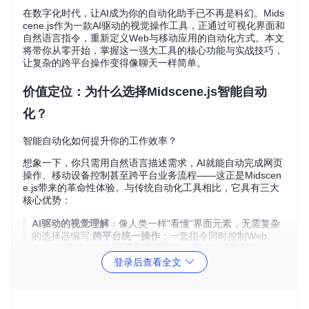
在数字化时代，让AI成为你的自动化助手已不再是科幻。Mids
cene.js作为一款AI驱动的视觉操作工具，正通过可视化界面和
自然语言指令，重新定义Web与移动应用的自动化方式。本文
将带你从零开始，掌握这一强大工具的核心功能与实战技巧，
让复杂的跨平台操作变得像聊天一样简单。
价值定位：为什么选择Midscene.js智能自动
化？
智能自动化如何提升你的工作效率？
想象一下，你只需用自然语言描述需求，AI就能自动完成网页
操作、移动设备控制甚至跨平台业务流程——这正是Midscen
e.js带来的革命性体验。与传统自动化工具相比，它具有三大
核心优势：
AI驱动的视觉理解
：像人类一样"看懂"界面元素，无需复杂
的选择器编写
跨平台统一操作
：一套指令同时控制Web、
Android和iOS应用
可视化编程体验
：通过直观界面设计自
动化流程，无需深厚编程基础
登录后查看全文
Midscene.js采用MIT开源许可，完全免费且支持本地部署，特
别适合开发者、测试工程师和自动化爱好者构建智能操作流