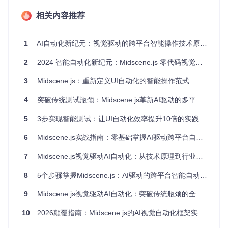
程。无论是重复性的数据录入、跨平台测试还是复杂业务流程
自动化，都能通过简单配置快速实现。
相关内容推荐
哪些场景最适合使用Midscene.js？
从个人效率工具到企业级自动化解决方案，Midscene.js展现
1
AI自动化新纪元：视觉驱动的跨平台智能操作技术原理与行业落地指南
出惊人的适应性：
2
2024 智能自动化新纪元：Midscene.js 零代码视觉驱动完全指南
电商运营
：自动比价、批量上架商品、订单状态监控
移动应用测试
：跨设备兼容性测试、UI自动化验证
3
Midscene.js：重新定义UI自动化的智能操作范式
数据采集
：结构化信息提取、动态内容爬取
4
突破传统测试瓶颈：Midscene.js革新AI驱动的多平台自动化测试
流程自动化
：跨系统数据同步、定期报表生成
AI助手集成
：与大语言模型结合构建智能工作流
5
3步实现智能测试：让UI自动化效率提升10倍的实践指南
💡
经验值
：对于需要频繁切换多个应用的工作场景，Midscen
e.js能减少80%的手动操作时间，特别适合数据分析师和测试
6
Midscene.js实战指南：零基础掌握AI驱动跨平台自动化的6个关键步骤
工程师。
7
Midscene.js视觉驱动AI自动化：从技术原理到行业落地的深度探索
实操检查清单
[ ] 确认日常工作中存在重复性操作流程
8
5个步骤掌握Midscene.js：AI驱动的跨平台智能自动化解决方案
[ ] 评估是否需要跨平台（Web/Android/iOS）操作能力
[ ] 检查本地是否有AI模型部署需求或可访问外部API
9
Midscene.js视觉驱动AI自动化：突破传统瓶颈的全栈解决方案
[ ] 准备8GB以上内存的工作环境以确保流畅运行
10
2026颠覆指南：Midscene.js的AI视觉自动化框架实战攻略
场景化应用：Midscene.js实战案例解析