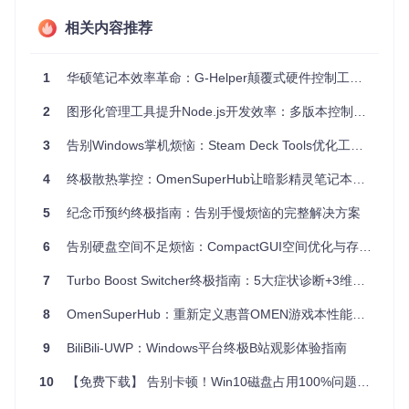
GHelper简洁直观的用户界面，专注于核心硬件控制功能，避
免了功能冗余带来的性能损耗
相关内容推荐
方案对决：开源工具如何完胜官方软件
1
华硕笔记本效率革命：G-Helper颠覆式硬件控制工具全解析
选择合适的硬件控制工具直接影响你的使用体验。以下是GHel
per与官方软件的核心差异对比：
2
图形化管理工具提升Node.js开发效率：多版本控制的高效管理方案
3
告别Windows掌机烦恼：Steam Deck Tools优化工具全解析
特性
GHelper开源工具
官方控制软件
内存占用
约15-20MB
200-300MB
4
终极散热掌控：OmenSuperHub让暗影精灵笔记本性能释放再无束缚
启动时间
<2秒
10-15秒
5
纪念币预约终极指南：告别手慢烦恼的完整解决方案
后台进程
1个核心进程
5-8个服务进程
6
告别硬盘空间不足烦恼：CompactGUI空间优化与存储管理全指南
功能专注度
聚焦核心控制功能
全功能集成
自定义程度
高度可配置
有限自定义选项
7
Turbo Boost Switcher终极指南：5大症状诊断+3维配置彻底解决Mac过热难题
系统兼容性
针对华硕机型优化
通用性设计
8
OmenSuperHub：重新定义惠普OMEN游戏本性能管理体验
更新频率
社区驱动快速迭代
官方周期更新
9
BiliBili-UWP：Windows平台终极B站观影体验指南
💡
为什么选择开源方案？
GHelper通过社区驱动开发模式，
10
【免费下载】 告别卡顿！Win10磁盘占用100%问题的终极解决方案
能够快速响应用户需求，专注解决实际使用中的痛点，而非追
求功能全面性。这种专注使得软件更加轻量、高效，完美契合