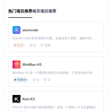
性能优化的核心需求。
热门项目推荐
相关项目推荐
三步完成性能释放：GHelper安装与配置
快速上手GHelper，释放你的华硕笔记本潜能：
atomcode
卸载官方软件
⚠️ 注意：完全卸载官方控制中心及其相关服
务，建议使用专用卸载工具确保清理干净
Claude Code 的开源替代方案。连接任意大模型，编辑代码，运行命令，自动验证 — 全自动执行。用 Rust 构建，极致性能。 ｜ An open-source alternative to Claude Code. Connect any LLM, edit code, run commands, and verify changes — autonomously. Built in Rust for speed. Get Started
0
539
Rust
获取开源工具
打开终端，执行以下命令克隆项目仓库：
MiniMax-H3
完成基础配置
进入项目目录，运行安装程序，按照向导完
MiniMax H3 是一个通用的全模态生成系统。它支持对由文本、图像、视频和音频组成的多模态上下文进行统一理解，并能生成分辨率高达 2K、时长可达 15 秒的带原生立体声音频的视频。得益于面向任务泛化的系统设计，H3 在预训练阶段就已具备广泛的多模态上下文理解与生成能力，能够出色地执行复杂的多模态指令。
成基础设置，重启电脑后GHelper将自动启动
0
0
Python
GHelper高级设置界面，可精细调节风扇曲线、电源限制等高
级参数，实现性能精准控制
Kimi-K3
核心功能解析：五大模块打造高效硬件控制
Kimi K3 是Kimi能力最强的模型：这是一个拥有 2.8 万亿参数的混合专家（MoE）模型，具备原生视觉理解能力，并支持 100 万 token 的上下文窗口。