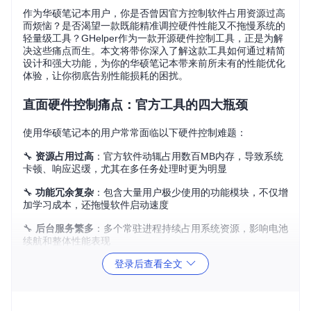
作为华硕笔记本用户，你是否曾因官方控制软件占用资源过高
而烦恼？是否渴望一款既能精准调控硬件性能又不拖慢系统的
轻量级工具？GHelper作为一款开源硬件控制工具，正是为解
决这些痛点而生。本文将带你深入了解这款工具如何通过精简
设计和强大功能，为你的华硕笔记本带来前所未有的性能优化
体验，让你彻底告别性能损耗的困扰。
直面硬件控制痛点：官方工具的四大瓶颈
使用华硕笔记本的用户常常面临以下硬件控制难题：
🔧
资源占用过高
：官方软件动辄占用数百MB内存，导致系统
卡顿、响应迟缓，尤其在多任务处理时更为明显
🔧
功能冗余复杂
：包含大量用户极少使用的功能模块，不仅增
加学习成本，还拖慢软件启动速度
🔧
后台服务繁多
：多个常驻进程持续占用系统资源，影响电池
续航和整体性能表现
登录后查看全文
🔧
设置响应滞后
：性能模式切换、风扇控制等关键功能调整
后，往往需要等待数秒甚至更长时间才能生效