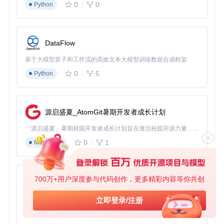
GHelper围绕性能优化核心需求，提供五大关键功能模块：
0
0
Python
1. 智能性能模式切换
适用场景
：日常办公/游戏娱乐/移动办公 提供静音、平衡、 Tu
rbo 三种预设模式，可根据使用场景一键切换。通过智能算法
DataFlow
动态调整CPU和GPU性能参数，在性能与功耗间取得最佳平
基于大模型算子和工作流的高效文本大模型训练数据合成框架
衡。
0
5
Python
2. 自定义风扇曲线调节
适用场景
：长时间游戏/视频渲染/散热优化 允许用户根据温度
手动调整风扇转速曲线，既可以设置激进的散热方案确保性能
稳定，也能选择安静模式减少噪音干扰。
源启盛夏_AtomGit暑期开发者成长计划
3. 电源管理优化
「源启盛夏」暑期校园开发者成长计划旨在激活校园开源力量，通过积分激励、认证扶持、资源倾斜等形式，引导高校组织和开发者完成「入驻 — 建项目 — 做贡献 — 获认证 — 得资源」的完整闭环。无论你是想带领社团入驻平台的组织者，还是希望用代码贡献证明自己的开发者，都能在这里找到属于你的成长路径。
0
1
Markdown
适用场景
：电池续航延长/电源使用效率提升 提供电池充电限
制功能，可设置充电阈值保护电池健康；智能识别电源状态，
自动调整性能策略以平衡续航与性能。
4. 显示参数控制
700万+用户深度参与代码创作，更多精彩内容等你共创
py-xiaozhi
适用场景
：外接显示器/色彩校准/刷新率调整 支持屏幕刷新率
基于Python的Xiaozhi AI，适用于想要完整Xiaozhi体验而无需拥有专用硬件的用户。
立即登录/注册
切换、色彩配置文件管理等显示相关设置，满足不同场景下的
0
1
视觉需求和功耗控制。
Python