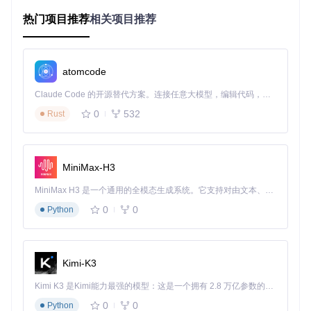
加密内容处理
：
内置AES与ChaCha20解密模块
热门项目推荐
相关项目推荐
五大核心功能解析
1. 多协议支持引擎
atomcode
兼容HLS、DASH、MSS等主流流媒体协议，能够解析.m3u
8、.mpd、.ism等格式文件，覆盖90%以上的在线视频资源类
Claude Code 的开源替代方案。连接任意大模型，编辑代码，运行命令，自动验证 — 全自动执行。用 Rust 构建，极致性能。 ｜ An open-source alternative to Claude Code. Connect any LLM, edit code, run commands, and verify changes — autonomously. Built in Rust for speed. Get Started
型。
0
532
Rust
2. 智能加密破解
针对不同DRM保护机制，内置多种解密算法。通过
Crypto模块
实现AES-128、ChaCha20等加密内容的实时解密，无需额外
MiniMax-H3
插件支持。
MiniMax H3 是一个通用的全模态生成系统。它支持对由文本、图像、视频和音频组成的多模态上下文进行统一理解，并能生成分辨率高达 2K、时长可达 15 秒的带原生立体声音频的视频。得益于面向任务泛化的系统设计，H3 在预训练阶段就已具备广泛的多模态上下文理解与生成能力，能够出色地执行复杂的多模态指令。
3. 自适应码率选择
0
0
Python
根据网络状况动态调整下载策略，支持指定清晰度（如1080p/
720p）或自动选择最优画质，平衡下载速度与存储占用。
4. 断点续传机制
Kimi-K3
下载过程中断后可从断点继续，避免重复下载浪费带宽，特别
Kimi K3 是Kimi能力最强的模型：这是一个拥有 2.8 万亿参数的混合专家（MoE）模型，具备原生视觉理解能力，并支持 100 万 token 的上下文窗口。
适合大型视频文件和不稳定网络环境。
0
0
Python