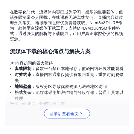
在数字化时代，流媒体内容已成为学习、娱乐的重要载体，但
诸多限制常令人困扰：在线课程无法离线复习、直播内容错过
即永久消失、地域限制阻碍优质资源获取。N_m3u8DL-RE作
为一款跨平台流媒体下载工具，支持MPD/M3U8/ISM多种格
式，通过强大的解析与下载能力，让用户真正掌控心仪的视频
资源。
流媒体下载的核心痛点与解决方案
📌 内容访问的四大障碍
离线限制
：多数平台禁止本地保存，依赖网络环境才能观看
时效约束
：直播内容通常仅提供有限回看期，重要时刻易错
失
地域壁垒
：版权分区导致优质资源无法跨地区访问
格式复杂
：流媒体采用加密传输与分段存储，普通工具难以
处理
🔑 N_m3u8DL-RE的突破之道
项目通过模块化设计攻克上述难题，核心技术体现在：
登录后查看全文
全格式解析引擎
：
支持M3U8/MPD/ISM等主流流媒体协议
多线程下载架构
：
并行处理技术提升下载效率