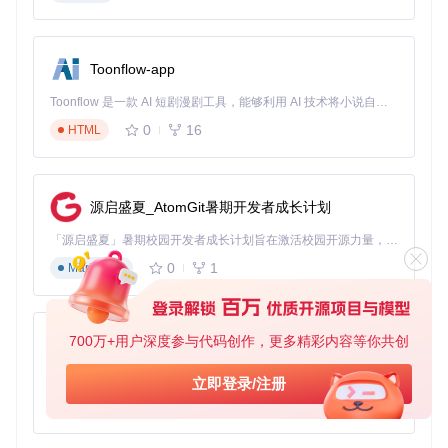
5. 一站式格式转换
内置
媒体处理工具
，自动将下载的分段文件合并为MP4等常用
格式，无需额外转码步骤。
Toonflow-app
创新价值：重新定义流媒体下载体验
Toonflow 是一款 AI 短剧漫剧工具，能够利用 AI 技术将小说自动转化为剧本，并结合 AI 生成的图片和视频，实现高效的短剧创作。借助 Toonflow，可以轻松完成从文字到影像的全流程，让短剧制作变得更加智能与便捷。
0
16
HTML
技术架构的三大突破
模块化设计
：各功能模块独立封装，如
解析器
、
下载管理器
可单独升级
跨平台兼容
：基于.NET Core开发，完美支持Windows、m
源启盛夏_AtomGit暑期开发者成长计划
acOS、Linux系统
低资源占用
：优化的内存管理机制，即使同时下载多个视频
「源启盛夏」暑期校园开发者成长计划旨在激活校园开源力量，通过积分激励、认证扶持、资源倾斜等形式，引导高校组织和开发者完成「入驻 — 建项目 — 做贡献 — 获认证 — 得资源」的完整闭环。无论你是想带领社团入驻平台的组织者，还是希望用代码贡献证明自己的开发者，都能在这里找到属于你的成长路径。
也不会显著影响系统性能
0
1
Markdown
用户体验的革新
摒弃复杂配置，通过简洁命令行实现强大功能，新手用户也能
快速上手。支持自定义文件名、输出路径和格式参数，满足个
性化需求。
700万+用户深度参与代码创作，更多精彩内容等你共创
AionUi
免费、本地、开源的 24/7 全天候 Cowork 应用，以及适用于 Gemini CLI、Claude Code、Codex、OpenCode、Qwen Code、Goose CLI、Auggie 等的 OpenClaw | 🌟 喜欢就点star吧
六大实战应用场景
立即登录/注册
0
6
TypeScript
🎓 在线教育资源留存