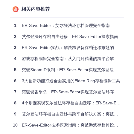
相关内容推荐
核心功能模块
ER-Save-Editor采用模块化设计，主要包含四大功能组件：
1
ER-Save-Editor：艾尔登法环存档管理完全指南
数据读取器
：负责解析不同格式的配置文件结构
数据转换器
：核心模块，处理设备相关标识的修改与验证
2
艾尔登法环存档自由迁移：ER-Save-Editor探索指南
校验和生成器
：确保修改后数据的完整性和有效性
3
ER-Save-Editor实战：解决跨设备存档迁移难题的完整方案
数据写入器
：将修改后的数据重新打包为目标格式
这种分层架构确保了工具的灵活性和可扩展性，使其能够处理
4
游戏存档编辑完全指南：从入门到精通的跨平台解决方案
多种类型的配置文件转换需求。
5
突破SteamID限制：ER-Save-Editor实现艾尔登法环存档无缝迁移的5个关键步骤
数据安全转换机制
6
3大创新功能打造全面实用的Elden Ring存档编辑工具
配置迁移的核心挑战在于如何安全修改设备标识信息。ER-Sa
ve-Editor采用三步安全处理流程：
7
突破设备壁垒：ER-Save-Editor实现艾尔登法环存档跨平台迁移全解析
8
4个步骤实现艾尔登法环存档自由迁移：ER-Save-Editor全攻略
9
艾尔登法环存档自由迁移与跨平台解决方案：突破设备限制的完整指南
这一流程确保了在修改关键信息的同时，维持数据结构的完整
性和有效性。工具特别关注数据校验和的重新计算，这是保证
10
ER-Save-Editor技术探索指南：突破游戏存档跨设备限制的实践方案
修改后配置文件能够被原始程序正确识别的关键步骤。