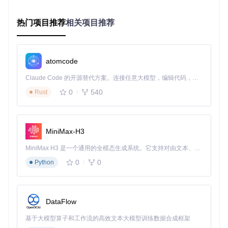
配置迁移风险评估矩阵
在进行任何配置迁移操作前，建议使用以下风险评估矩阵评估
热门项目推荐
相关项目推荐
操作可行性：
风险因素
低风险
中风险
高风险
atomcode
数据重要
核心业务数
非关键配置
重要工作配置
性
据
Claude Code 的开源替代方案。连接任意大模型，编辑代码，运行命令，自动验证 — 全自动执行。用 Rust 构建，极致性能。 ｜ An open-source alternative to Claude Code. Connect any LLM, edit code, run commands, and verify changes — autonomously. Built in Rust for speed. Get Started
修改复杂
仅修改设备
多字段关联修
涉及加密数
0
540
Rust
度
标识
改
据
备份情况
完整备份
部分备份
无备份
简单替换文
可能数据丢
MiniMax-H3
回滚难度
需重新配置
件
失
MiniMax H3 是一个通用的全模态生成系统。它支持对由文本、图像、视频和音频组成的多模态上下文进行统一理解，并能生成分辨率高达 2K、时长可达 15 秒的带原生立体声音频的视频。得益于面向任务泛化的系统设计，H3 在预训练阶段就已具备广泛的多模态上下文理解与生成能力，能够出色地执行复杂的多模态指令。
场景应用：企业环境中的配置迁移实战
0
0
Python
场景：开发团队工作站更换
某软件开发团队需要将50台开发工作站统一更换为新设备，同
DataFlow
时保留每个开发者的个性化开发环境配置。传统的手动重新配
置方式不仅耗时，还可能导致配置不一致问题。
基于大模型算子和工作流的高效文本大模型训练数据合成框架