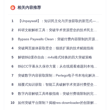
的格式，成为用户面临的一大难题。
相关内容推荐
工具解决方案：核心功能模块化呈现
1
【Unpaywall】：知识民主化与开放获取的新范式——如何突破学术资源壁垒？这款开源工具给出新答案
智能识别与一键下载
2
科研文献解析工具：突破学术资源壁垒的技术民主化实践
Internet Archive Downloader能够自动检测页面内容，智能识
别数字图书馆中的书籍和文档，并提供一键下载功能。用户无
3
Bypass Paywalls Clean：突破付费内容限制的开源解决方案
需进行复杂的设置，只需点击下载按钮即可开始下载。
跨平台支持
4
突破网页媒体获取壁垒：猫抓扩展的技术赋能指南
该工具兼容Chrome和Firefox两大主流浏览器，以及其他基于
5
解锁B站缓存自由：m4s格式转换的四大突破策略
Chromium的浏览器如Edge、Brave等，确保用户在不同的平
台上都能顺利使用。
6
B站CC字幕永久保存方案：从在线观看难题到本地化解决方案
多质量选择
7
突破数字内容获取限制：Perlego电子书本地化解决方案
用户可以根据自己的需求选择不同的下载质量，包括高质量、
8
颠覆式知识获取：智能工具破解学术资源付费壁垒的创新方案
标准质量和压缩版本。高质量适合学术研究和长期保存，标准
质量平衡了文件大小和清晰度，压缩版本则节省存储空间。
9
数字内容解锁工具终极指南：突破付费墙限制的完整教程
批量下载与队列管理
10
如何突破平台限制？揭秘res-downloader的创新解决方案
对于多卷本或系列书籍，Internet Archive Downloader支持批
量下载功能，大大提高了工作效率。同时，工具会自动创建下