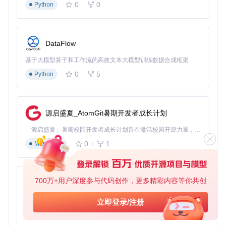
0
0
Python
网络优化建议
选择合适的下载时段
：选择网络状况良好的时段进行大文件
下载，避免网络拥堵。
合理设置同时下载任务数量
：根据网络带宽和电脑性能，合
DataFlow
理设置同时下载的任务数量，避免影响下载速度。
定期清理下载缓存
：定期清理下载缓存，释放存储空间，提
基于大模型算子和工作流的高效文本大模型训练数据合成框架
高工具的运行效率。
0
5
Python
大文件断点续传技巧
当下载大文件时，如果遇到网络中断或其他问题，Internet Arc
hive Downloader支持断点续传功能。用户可以在恢复网络连
接后，继续从断点处下载，避免重新下载整个文件。
源启盛夏_AtomGit暑期开发者成长计划
多格式文件管理方案
「源启盛夏」暑期校园开发者成长计划旨在激活校园开源力量，通过积分激励、认证扶持、资源倾斜等形式，引导高校组织和开发者完成「入驻 — 建项目 — 做贡献 — 获认证 — 得资源」的完整闭环。无论你是想带领社团入驻平台的组织者，还是希望用代码贡献证明自己的开发者，都能在这里找到属于你的成长路径。
0
1
工具会自动组织下载的文件结构，确保不同类型的文档得到合
Markdown
理分类。PDF文件、图像文件和其他格式都会被妥善处理，方
便用户进行管理和查找。
资源评估矩阵：文件质量/大小/适用性三维分析
700万+用户深度参与代码创作，更多精彩内容等你共创
py-xiaozhi
质量类型
文件大小
适用性
基于Python的Xiaozhi AI，适用于想要完整Xiaozhi体验而无需拥有专用硬件的用户。
立即登录/注册
高质量
较大
学术研究、长期保存
0
1
Python
标准质量
中等
日常阅读、一般参考