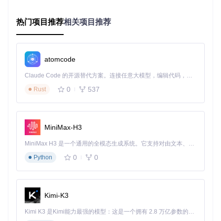
载队列，按照优先级顺序处理任务，避免网络拥堵。
热门项目推荐
相关项目推荐
应用场景矩阵：按用户类型分类
学术研究者
历史文献和档案资料
：轻松获取珍贵的历史文献和档案资
atomcode
料，为研究提供有力支持。
Claude Code 的开源替代方案。连接任意大模型，编辑代码，运行命令，自动验证 — 全自动执行。用 Rust 构建，极致性能。 ｜ An open-source alternative to Claude Code. Connect any LLM, edit code, run commands, and verify changes — autonomously. Built in Rust for speed. Get Started
学术论文和期刊
：快速下载学术论文和期刊，方便进行文献
综述和研究参考。
0
537
Rust
绝版书籍和稀有出版物
：获取难以找到的绝版书籍和稀有出
版物，拓展研究视野。
学生
经典文学作品
：下载经典文学作品，丰富课外阅读。
MiniMax-H3
教育参考资料
：获取各类教育参考资料，辅助学习和备考。
专业技能书籍
：下载专业技能书籍，提升自己的专业能力。
MiniMax H3 是一个通用的全模态生成系统。它支持对由文本、图像、视频和音频组成的多模态上下文进行统一理解，并能生成分辨率高达 2K、时长可达 15 秒的带原生立体声音频的视频。得益于面向任务泛化的系统设计，H3 在预训练阶段就已具备广泛的多模态上下文理解与生成能力，能够出色地执行复杂的多模态指令。
知识爱好者
0
0
Python
公共领域资料
：自由获取公共领域的各类资料，满足自己的
知识需求。
兴趣爱好相关书籍
：下载与自己兴趣爱好相关的书籍，丰富
业余生活。
Kimi-K3
进阶技巧体系：效率提升策略
Kimi K3 是Kimi能力最强的模型：这是一个拥有 2.8 万亿参数的混合专家（MoE）模型，具备原生视觉理解能力，并支持 100 万 token 的上下文窗口。