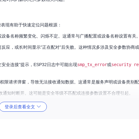
些表现有助于快速定位问题根源：
备，或设备名称频繁变化、闪烁不定。这通常与广播配置或设备名称设置有关
任何反应，或长时间显示"正在配对"后失败。这种情况多涉及安全参数协商或
立安全连接"提示，ESP32日志中可能出现
smp_tx_error
或
security re
CS权限请求弹窗，导致无法接收通知数据。这通常是服务声明或设备类别
收通知时断开。这可能是安全等级不匹配或连接参数设置不合理引起。
量的27%，其中83%可通过配置优化解决，仅有少数情况涉及硬件或协议栈底层
登录后查看全文
CS配对过程涉及BLE的GAP（通用访问配置文件）和GATT（通用属