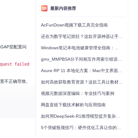
最新内容推荐
AcFunDown视频下载工具完全指南
。
还在为数字笔记抓狂？这款开源神器让手写批注效率提升300%
GAP层配置问
Windows笔记本电池健康管理全指南：从根源解决电池损耗问题
gmx_MMPBSA分子间相互作用索引错误的深度诊断与解决
quest failed
Axure RP 11 本地化方案：Mac中文界面优化与原型设计工具汉化全指南
配置不正确导致。
如何高效获取教育资源？这款工具让教材下载效率提升80%
视频元数据深度编辑：专业技巧与案例
问题。
网盘直链下载技术解析与应用指南
如何用DeepSeek-R1推理模型提升复杂任务解决能力：完整指南
5个突破瓶颈技巧：硬件优化工具让你的电脑性能提升30%
性配置文件）两大