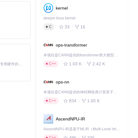
kernel
deepin linux kernel
33
16
C
ops-transformer
本项目是CANN提供的transformer类大模型算子库，实现网络在NPU上加速计算。
1.03 K
2.42 K
C++
基于Python的Xiaozhi AI，适用于想要完整Xiaozhi体验而无需拥有专用硬件的用户。
中的安全配置，
ops-nn
本项目是CANN提供的神经网络类计算算子库，实现网络在NPU上加速计算。
834
1.65 K
C++
AscendNPU-IR
AscendNPU-IR是基于MLIR（Multi-Level Intermediate Representation）构建的，面向昇腾亲和算子编译时使用的中间表示，提供昇腾完备表达能力，通过编译优化提升昇腾AI处理器计算效率，支持通过生态框架使能昇腾AI处理器与深度调优
496
336
C++