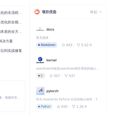
项目优选
收起
化的全流程指南
化的全栈解决方案
docs
质的全方位突破
暂无描述
失败可能发生在从广
与解决方案
843
5.62 K
Markdown
题定位到实战修复
kernel
openEuler内核是openEuler操作系统的核心，既是系统性能与稳定性的基石，也是连接处理器、设备与服务的桥梁。
507
537
C
pytorch
MiniMax H3 是一个通用的全模态生成系统。它支持对由文本、图像、视频和音频组成的多模态上下文进行统一理解，并能生成分辨率高达 2K、时长可达 15 秒的带原生立体声音频的视频。得益于面向任务泛化的系统设计，H3 在预训练阶段就已具备广泛的多模态上下文理解与生成能力，能够出色地执行复杂的多模态指令。
作为 Ascend for PyTorch 社区的核心组件，TorchNPU 是昇腾专为 PyTorch 打造的深度学习适配插件，使 PyTorch 框架能够直接调用昇腾 NPU，为开发者提供昇腾 AI 处理器的超强算力。
830
1.26 K
Python