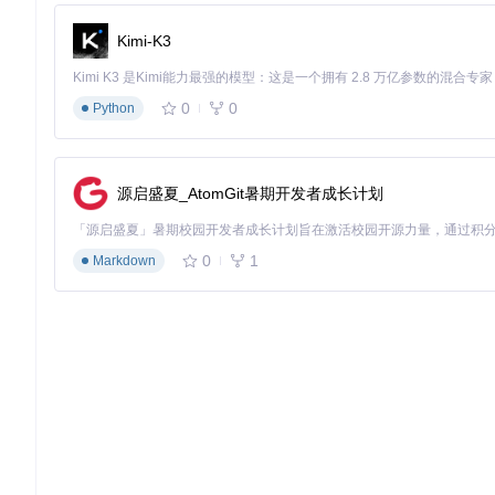
Control Point
：用于向iOS发送通知操作命令（如清除通知）
Data Source
：用于获取通知的详细信息
Kimi-K3
如果GATT服务结构声明不正确，即使配对成功，iOS也不会授
0
0
Python
分级解决方案：从配置到代码的全方位修复
针对ANCS配对失败的不同原因，我们提供从基础配置到高级代
源启盛夏_AtomGit暑期开发者成长计划
方案一：安全参数配置优化（解决80%基础问题）
适用场景
：配对请求无响应、加密失败提示。
0
1
Markdown
ANCS服务强制要求启用MITM（Man-in-the-Middle）保
可解决大多数基础配对问题：
# 基础安全配置（sdkconfig.defaults）

CONFIG_BT_NIMBLE_SEC_ENCRYPTION=y

CONFIG_BT_NIMBLE_SEC_MITM_REQUIRED=y

CONFIG_BT_NIMBLE_SEC_KEYPRESS=y

CONFIG_BT_NIMBLE_SEC_OOB_DISABLED=y

关键参数说明
：