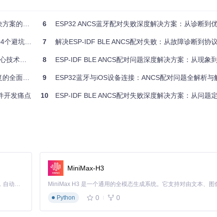
的实战指南
6
ESP32 ANCS蓝牙配对失败深度解决方案：从诊断到优
础。其状态转换流程如下：
个避坑指南
7
解决ESP-IDF BLE ANCS配对失败：从故障诊断到协议优
程
术攻关指南
8
ESP-IDF BLE ANCS配对问题深度解决方案：从现象到本
er（广播者）角色，而iOS设备作为Central（中心设备）发起连接。配对
面解析方案
9
ESP32蓝牙与iOS设备连接：ANCS配对问题全解析
配件开发痛点
10
ESP-IDF BLE ANCS配对失败深度解决方案：从问
无法识别其为ANCS设备。
过滤掉该设备。
OS识别并授权通知访问的关键：
MiniMax-H3
Claude Code 的开源替代方案。连接任意大模型，编辑代码，运行命令，自动验证 — 全自动执行。用 Rust 构建，极致性能。 ｜ An open-source alternative to Claude Code. Connect any LLM, edit code, run commands, and verify changes — autonomously. Built in Rust for speed. Get Started
0
0
Python