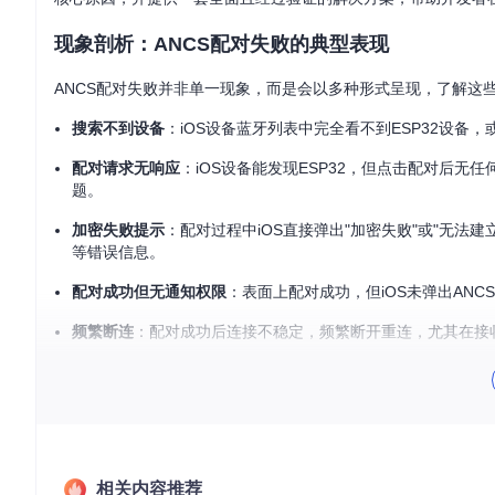
现象剖析：ANCS配对失败的典型表现
ANCS配对失败并非单一现象，而是会以多种形式呈现，了解这
搜索不到设备
：iOS设备蓝牙列表中完全看不到ESP32设
配对请求无响应
：iOS设备能发现ESP32，但点击配对后无
题。
加密失败提示
：配对过程中iOS直接弹出"加密失败"或"无法建
等错误信息。
配对成功但无通知权限
：表面上配对成功，但iOS未弹出AN
频繁断连
：配对成功后连接不稳定，频繁断开重连，尤其在接
根据Espressif官方统计，ANCS相关问题占BLE开发咨询
原理图解：ANCS配对的技术基石
要有效解决ANCS配对问题，首先需要理解其背后的技术原理。AN
核心模块，以及复杂的安全协商机制。
相关内容推荐