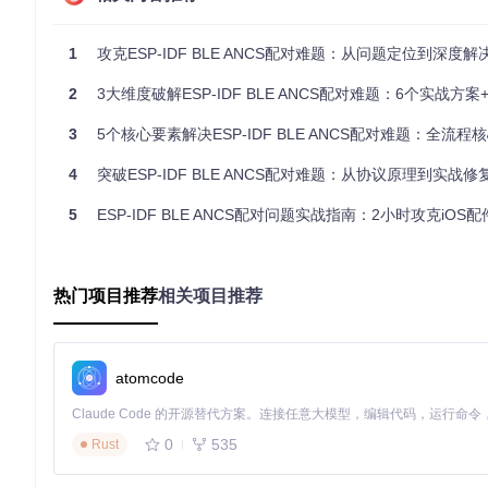
GAP层连接建立流程
1
攻克ESP-IDF BLE ANCS配对难题：从问题定位到深度解决方案
GAP层负责设备发现、连接管理和安全设置，是ANCS配对的基
2
3大维度破解ESP-IDF BLE ANCS配对难题：6个实战方案+4
图1：BLE GAP状态转换图，展示了设备从待机到连接的完整过
3
5个核心要素解决ESP-IDF BLE ANCS配对难题：全流程核心技
从图中可以看到，ESP32作为ANCS设备通常工作在Advertis
4
突破ESP-IDF BLE ANCS配对难题：从协议原理到实战修复的全
播到连接建立的任何阶段：
5
ESP-IDF BLE ANCS配对问题实战指南：2小时攻克iOS
广播阶段
：ESP32未正确广播ANCS服务UUID，导致iOS
扫描响应阶段
：设备信息（如名称、外观）配置不当，iOS
连接建立阶段
：安全参数协商失败，导致连接被拒绝。
GATT层服务结构
热门项目推荐
相关项目推荐
ANCS服务基于GATT架构实现，其服务和特征值的正确声明是i
atomcode
图2：BLE GATT架构图，展示了ANCS服务的层次结构
ANCS服务包含三个主要特征值：
0
535
Rust
Notification Source
：用于接收iOS推送的通知数据