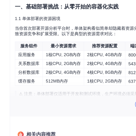
一、基础部署挑战：从零开始的容器化实践
1.1 单体部署的资源困境
当你首次部署开源分析平台时，单体架构看似简单却隐藏着资源
致资源竞争和扩展受限。以下是典型的资源需求对比：
服务组件
最小资源需求
推荐资源配置
端
应用服务
1核CPU, 2GB内存
2核CPU, 4GB内存
800
关系数据库
1核CPU, 2GB内存
2核CPU, 4GB内存
543
分析数据库
2核CPU, 4GB内存
4核CPU, 8GB内存
812
缓存服务
512MB内存
1核CPU, 2GB内存
637
⚠️ 注意：单体部署仅适用于开发和测试环境，生产环境必须采
单体部署架构：所有服务组件运行在单一容器中，资源竞争明显
实操检查清单
：
[ ] 确认各服务组件的资源需求总和不超过宿主机容量
相关内容推荐