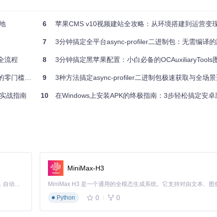
地
6
苹果CMS v10视频建站全攻略：从环境搭建到运营变
7
3分钟搞定全平台async-profiler二进制包：无需编译的跨平
下是核心配置文件示例，仅保留最关键的服务定义：
全流程
8
3分钟搞定黑苹果配置：小白必备的OCAuxiliaryToo
零门槛实践
9
3种方法搞定async-profiler二进制包极速获取与全场
s实战指南
10
在Windows上安装APK的终极指南：3步轻松搞定安卓
nalytics
MiniMax-H3
Claude Code 的开源替代方案。连接任意大模型，编辑代码，运行命令，自动验证 — 全自动执行。用 Rust 构建，极致性能。 ｜ An open-source alternative to Claude Code. Connect any LLM, edit code, run commands, and verify changes — autonomously. Built in Rust for speed. Get Started
0
0
Python