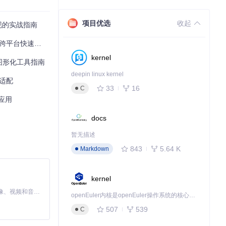
项目优选
收起
现的实战指南
台快速部署指南
kernel
ls图形化工具指南
deepin linux kernel
景适配
33
16
C
应用
docs
暂无描述
843
5.64 K
Markdown
kernel
MiniMax H3 是一个通用的全模态生成系统。它支持对由文本、图像、视频和音频组成的多模态上下文进行统一理解，并能生成分辨率高达 2K、时长可达 15 秒的带原生立体声音频的视频。得益于面向任务泛化的系统设计，H3 在预训练阶段就已具备广泛的多模态上下文理解与生成能力，能够出色地执行复杂的多模态指令。
openEuler内核是openEuler操作系统的核心，既是系统性能与稳定性的基石，也是连接处理器、设备与服务的桥梁。
507
539
C