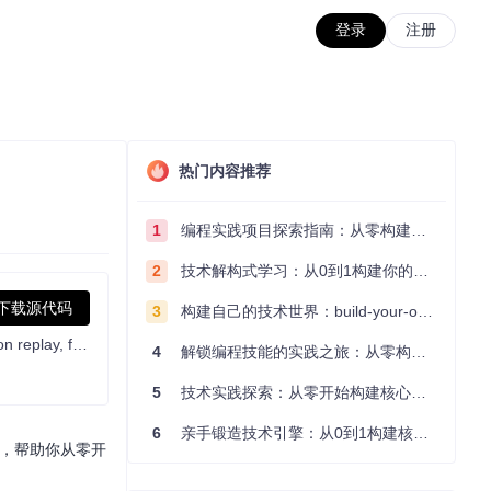
登录
注册
热门内容推荐
1
编程实践项目探索指南：从零构建技术能力体系
2
技术解构式学习：从0到1构建你的编程知识体系
下载源代码
3
构建自己的技术世界：build-your-own-x项目的实践探索指南
:hedgehog: PostHog is the leading platform for building self-driving products. Our developer tools – AI observability, analytics, session replay, flags, experiments, error tracking, logs, and more – capture all the context agents need to diagnose problems, uncover opportunities, and ship fixes. Steer it all from Slack, web, desktop, or the MCP.
4
解锁编程技能的实践之旅：从零构建你的技术世界
5
技术实践探索：从零开始构建核心系统的实践指南
6
亲手锻造技术引擎：从0到1构建核心系统的实践指南
构，帮助你从零开