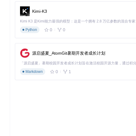
volumes:
-
postgres-data:/var/lib/postgresql/data
Kimi-K3
environment:
-
POSTGRES_PASSWORD=secure-password
-
POSTGRES_DB=analytics
0
0
Python
clickhouse:
image:
clickhouse/clickhouse-server:23.3
volumes:
-
clickhouse-data:/var/lib/clickhouse
源启盛夏_AtomGit暑期开发者成长计划
ports:
-
"8123:8123"
0
1
volumes:
Markdown
postgres-data:
clickhouse-data:
这个配置实现了基础的多容器部署，但缺乏生产环境必需的安全
实操检查清单
：
[ ] 使用环境变量管理敏感信息，避免硬编码
[ ] 为所有数据目录配置持久化卷
[ ] 设置适当的容器重启策略
[ ] 验证服务间网络通信正常