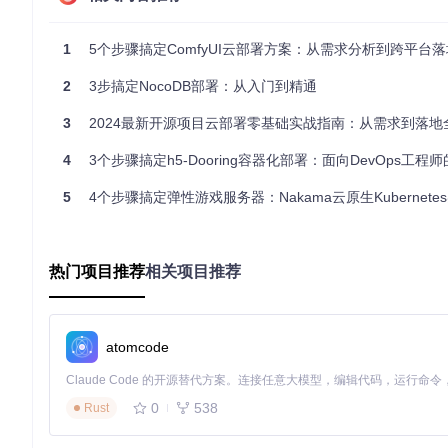
[ ] 配置基础数据持久化卷
[ ] 设置简单健康检查确保服务可用性
[ ] 验证所有端口映射正确无误
1
5个步骤搞定ComfyUI云部署方案：从需求分析到跨平台落
1.2 容器化部署的关键配置
2
3步搞定NocoDB部署：从入门到精通
Docker Compose是快速部署开源分析平台的理想选择。以
3
2024最新开源项目云部署零基础实战指南：从需求到落地
version:
'3.8'
4
3个步骤搞定h5-Dooring容器化部署：面向DevOps工程师的
services:
5
4个步骤搞定弹性游戏服务器：Nakama云原生Kubernete
web:
image:
analytics-platform:latest
ports:
-
"8000:8000"
environment:
热门项目推荐
相关项目推荐
-
DATABASE_URL=postgres://user:password@db:5432/a
-
REDIS_URL=redis://redis:6379/
depends_on:
-
db
atomcode
-
redis
-
clickhouse
0
538
Rust
db:
image:
postgres:14