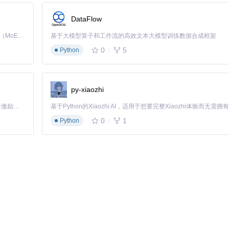
DataFlow
Kimi K3 是Kimi能力最强的模型：这是一个拥有 2.8 万亿参数的混合专家（MoE）模型，具备原生视觉理解能力，并支持 100 万 token 的上下文窗口。
基于大模型算子和工作流的高效文本大模型训练数据合成框架
0
5
Python
py-xiaozhi
「源启盛夏」暑期校园开发者成长计划旨在激活校园开源力量，通过积分激励、认证扶持、资源倾斜等形式，引导高校组织和开发者完成「入驻 — 建项目 — 做贡献 — 获认证 — 得资源」的完整闭环。无论你是想带领社团入驻平台的组织者，还是希望用代码贡献证明自己的开发者，都能在这里找到属于你的成长路径。
0
1
Python
和性能优化。