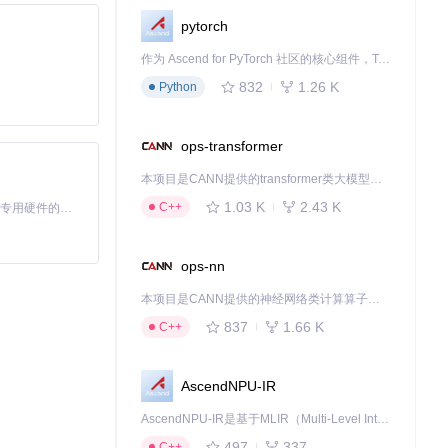
pytorch
作为 Ascend for PyTorch 社区的核心组件，TorchNPU 是昇腾专为 PyTorch 打造的深度学习适配插件，使 PyTorch 框架能够直接调用昇腾 NPU，为开发者提供昇腾 AI 处理器的超强算力。
832
1.26 K
Python
ops-transformer
本项目是CANN提供的transformer类大模型算子库，实现网络在NPU上加速计算。
1.03 K
2.43 K
C++
基于Python的Xiaozhi AI，适用于想要完整Xiaozhi体验而无需拥有专用硬件的用户。
ops-nn
本项目是CANN提供的神经网络类计算算子库，实现网络在NPU上加速计算。
837
1.66 K
C++
AscendNPU-IR
AscendNPU-IR是基于MLIR（Multi-Level Intermediate Representation）构建的，面向昇腾亲和算子编译时使用的中间表示，提供昇腾完备表达能力，通过编译优化提升昇腾AI处理器计算效率，支持通过生态框架使能昇腾AI处理器与深度调优
497
337
C++