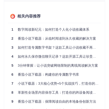
空间。张先生只需设置好更新频率，就能及时获取最新的小说
内容，为他的研究工作提供了有力支持。
多设备同步如何打破阅读场景限制？
相关内容推荐
王同学拥有手机、平板和电脑等多个设备，他希望在不同设备
1
数字阅读新纪元：如何打造个人化小说收藏体系
上都能继续之前的阅读进度。这款工具的多设备同步功能满足
了他的需求。通过简单的设置，他在一个设备上的阅读进度、
2
番茄小说下载器：从临时阅读到永久收藏的解决方案
书签等信息能同步到其他所有设备，无论他是在手机上睡前阅
读，还是在电脑上学习时查阅，都能无缝衔接，打破了阅读场
3
如何打造专属数字书架？这款工具让小说收藏不再复杂
景的限制。
格式对比矩阵
4
如何永久保存微信聊天记录？这款开源工具让珍贵对话不再丢失
目标：快速安装并使用工具下载小说
5
3分钟掌握：让小说突破网络限制的离线阅读解决方案
障碍：对技术操作不熟悉，担心安装过程复杂 解决方案：只需
6
番茄小说下载器：构建你的专属数字书库
简单几步，即可完成安装。首先，获取项目源码，在命令行中
输入“git clone https://gitcode.com/gh_mirrors/fa/fanqienovel-
7
小说下载器：3大核心优势+5个实战技巧，打造你的私人阅读库
downloader”，然后进入项目目录“cd fanqienovel-downloade
r”，最后安装必要依赖“pip install -r requirements.txt”。预期结
8
革新性全场景内容保存工具：打造你的跨设备阅读生态
果：成功安装工具，为后续使用做好准备。
9
番茄小说下载器：保障阅读自由的本地备份创新方法
目标：启动Web界面进行小说下载