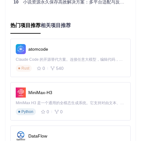
障碍：不知道如何启动Web服务 解决方案：进入src源码目录
10
小说资源永久保存高效解决方案：多平台适配与反爬破解全面指南
“cd src”，启动本地服务“python server.py”，然后在浏览器中
访问“http://localhost:12930”。预期结果：成功打开Web界
面，可输入小说编号或搜索关键词开始下载流程。
热门项目推荐
相关项目推荐
对比
同类工具
本工具
同类工具B
项目
A
无损
支持完整内容及格式
仅支持文
部分格式
atomcode
保存
保存
本保存
丢失
Claude Code 的开源替代方案。连接任意大模型，编辑代码，运行命令，自动验证 — 全自动执行。用 Rust 构建，极致性能。 ｜ An open-source alternative to Claude Code. Connect any LLM, edit code, run commands, and verify changes — autonomously. Built in Rust for speed. Get Started
智能
自动检测并下载新增
需手动检
无更新功
更新
章节
查更新
能
0
540
Rust
多格
TXT、EPUB、HTM
仅TXT格
TXT、EP
式输
L、LaTeX等
式
UB格式
出
MiniMax-H3
多设
支持多设备阅读进度
无同步功
仅支持部
备同
MiniMax H3 是一个通用的全模态生成系统。它支持对由文本、图像、视频和音频组成的多模态上下文进行统一理解，并能生成分辨率高达 2K、时长可达 15 秒的带原生立体声音频的视频。得益于面向任务泛化的系统设计，H3 在预训练阶段就已具备广泛的多模态上下文理解与生成能力，能够出色地执行复杂的多模态指令。
同步
能
分设备
步
0
0
Python
操作
Web界面与命令行双
仅命令行
操作步骤
便捷
模式
模式
复杂
性
DataFlow
工具工作流程图