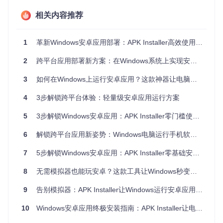
技术原理通俗解读
相关内容推荐
核心工作机制
APK Installer的核心在于其创新的"双引擎解析系统"：
1
革新Windows安卓应用部署：APK Installer高效使用指南
2
跨平台应用部署新方案：在Windows系统上实现安卓应用无缝运行指南
APK文件 → AAPT2解析引擎 → 清单文件提取 → 权限分析 → 

3
如何在Windows上运行安卓应用？这款神器让电脑秒变手机
当你选择APK文件时，工具首先通过AAPT2（Android Asset P
4
3步解锁跨平台体验：轻量级安卓应用运行方案
ackaging Tool 2）解析引擎提取应用的AndroidManifest.xml文
件，分析其权限需求和系统兼容性。随后，适配层会将安卓特
5
3步解锁Windows安卓应用：APK Installer零门槛使用指南
有的API调用转换为Windows系统可识别的指令，最后在隔离
的沙箱环境中完成安装，确保系统安全。
6
解锁跨平台应用新姿势：Windows电脑运行手机软件完全指南
技术选型对比
7
5步解锁Windows安卓应用：APK Installer零基础安装指南
启动速
资源占
操作复杂
方案
兼容性
度
用
度
8
无需模拟器也能玩安卓？这款工具让Windows秒变移动应用平台
高（支持9
快（<
APK I
低（<20
低（3步完
5%主流应
nstall
9
告别模拟器：APK Installer让Windows运行安卓应用的全新方案
10
0MB）
成）
er
秒）
用）
10
Windows安卓应用终极安装指南：APK Installer让电脑秒变移动工作站
传统
高（需配
慢（>
高（>1
中（80%应
模拟
置虚拟
60