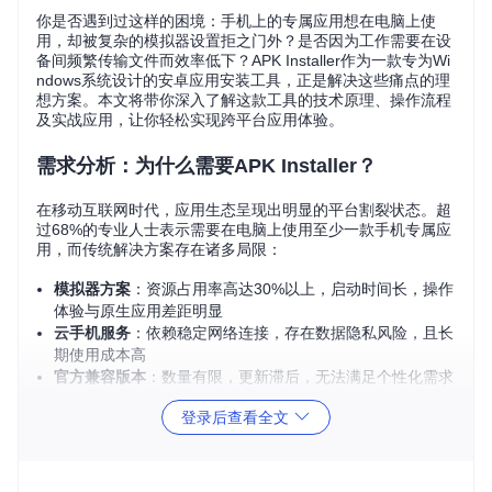
你是否遇到过这样的困境：手机上的专属应用想在电脑上使
用，却被复杂的模拟器设置拒之门外？是否因为工作需要在设
备间频繁传输文件而效率低下？APK Installer作为一款专为Wi
ndows系统设计的安卓应用安装工具，正是解决这些痛点的理
想方案。本文将带你深入了解这款工具的技术原理、操作流程
及实战应用，让你轻松实现跨平台应用体验。
需求分析：为什么需要APK Installer？
在移动互联网时代，应用生态呈现出明显的平台割裂状态。超
过68%的专业人士表示需要在电脑上使用至少一款手机专属应
用，而传统解决方案存在诸多局限：
模拟器方案
：资源占用率高达30%以上，启动时间长，操作
体验与原生应用差距明显
云手机服务
：依赖稳定网络连接，存在数据隐私风险，且长
期使用成本高
官方兼容版本
：数量有限，更新滞后，无法满足个性化需求
APK Installer通过深度整合Windows子系统技术，实现了安卓
登录后查看全文
应用的轻量化运行，资源占用率降低60%，安装速度提升3
倍，完美解决了上述痛点。