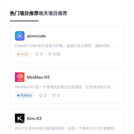
GB）
用）
秒）
器
机）
热门项目推荐
相关项目推荐
中（需启
中（3
中（500
高（90%应
官方
用系统功
0-40
-800M
用）
WSA
秒）
B）
能）
atomcode
APK Installer在保持高兼容性的同时，通过优化的资源调度算
法，实现了更轻量、更快速的应用体验。
Claude Code 的开源替代方案。连接任意大模型，编辑代码，运行命令，自动验证 — 全自动执行。用 Rust 构建，极致性能。 ｜ An open-source alternative to Claude Code. Connect any LLM, edit code, run commands, and verify changes — autonomously. Built in Rust for speed. Get Started
0
539
Rust
图：APK Installer的应用安装确认界面，显示应用名称、版
本、权限列表等关键信息，用户可选择是否安装完成后自动启
动
MiniMax-H3
操作指南：3步完成安卓应用安装
MiniMax H3 是一个通用的全模态生成系统。它支持对由文本、图像、视频和音频组成的多模态上下文进行统一理解，并能生成分辨率高达 2K、时长可达 15 秒的带原生立体声音频的视频。得益于面向任务泛化的系统设计，H3 在预训练阶段就已具备广泛的多模态上下文理解与生成能力，能够出色地执行复杂的多模态指令。
决策流程图
0
0
Python
开始 → 检查系统版本是否≥Windows 10 17763 → 是 → 获取项目代码

                               ↓否

                           升级系统 → 返回检查

Kimi-K3
获取代码 → 运行初始化脚本 → 环境检测通过？ → 是 → 启动应用

                                      ↓否

Kimi K3 是Kimi能力最强的模型：这是一个拥有 2.8 万亿参数的混合专家（MoE）模型，具备原生视觉理解能力，并支持 100 万 token 的上下文窗口。
                                  安装依赖 → 返回检测
