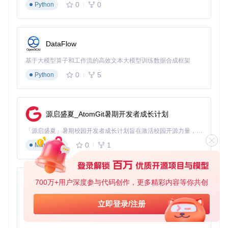
0
0
Python
详细步骤
DataFlow
1️⃣
环境准备
基于大模型算子和工作流的高效文本大模型训练数据合成框架
git 
clone
0
5
Python
cd
 APK-Installer

源启盛夏_AtomGit暑期开发者成长计划
⚠️ 注意：执行脚本时需以管理员身份运行PowerShell，确保系
统已启用开发者模式。
「源启盛夏」暑期校园开发者成长计划旨在激活校园开源力量，通过积分激励、认证扶持、资源倾斜等形式，引导高校组织和开发者完成「入驻 — 建项目 — 做贡献 — 获认证 — 得资源」的完整闭环。无论你是想带领社团入驻平台的组织者，还是希望用代码贡献证明自己的开发者，都能在这里找到属于你的成长路径。
0
1
2️⃣
应用安装配置
Markdown
当系统弹出安全确认窗口时（如图所示），
点击"打开"允许应用安装程序运行。这一步是系统安全机制的
正常流程，确保你了解并信任正在安装的应用来源。
700万+用户深度参与代码创作，更多精彩内容等你共创
py-xiaozhi
图：Windows系统安全确认窗口，提示网站尝试打开应用安装
程序
基于Python的Xiaozhi AI，适用于想要完整Xiaozhi体验而无需拥有专用硬件的用户。
立即登录/注册
0
1
Python
3️⃣
应用安装与启动
在安装确认界面中，你可以查看应用的详