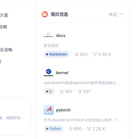
项目优选
收起
覆方案
攻略
docs
暂无描述
I全攻略
843
5.62 K
Markdown
南
kernel
openEuler内核是openEuler操作系统的核心，既是系统性能与稳定性的基石，也是连接处理器、设备与服务的桥梁。
507
537
C
pytorch
MiniMax H3 是一个通用的全模态生成系统。它支持对由文本、图像、视频和音频组成的多模态上下文进行统一理解，并能生成分辨率高达 2K、时长可达 15 秒的带原生立体声音频的视频。得益于面向任务泛化的系统设计，H3 在预训练阶段就已具备广泛的多模态上下文理解与生成能力，能够出色地执行复杂的多模态指令。
作为 Ascend for PyTorch 社区的核心组件，TorchNPU 是昇腾专为 PyTorch 打造的深度学习适配插件，使 PyTorch 框架能够直接调用昇腾 NPU，为开发者提供昇腾 AI 处理器的超强算力。
830
1.26 K
Python