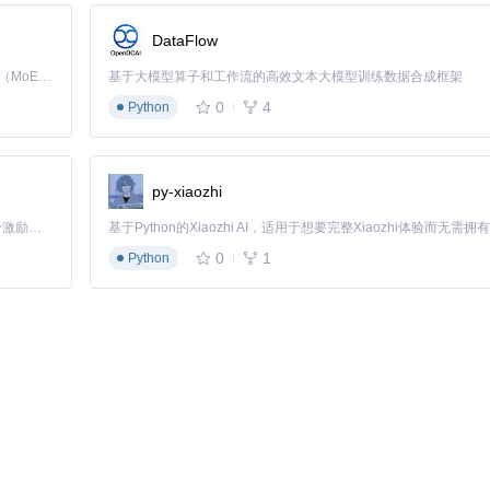
DataFlow
：
Kimi K3 是Kimi能力最强的模型：这是一个拥有 2.8 万亿参数的混合专家（MoE）模型，具备原生视觉理解能力，并支持 100 万 token 的上下文窗口。
基于大模型算子和工作流的高效文本大模型训练数据合成框架
0
4
Python
现
// 令牌缓存路径
py-xiaozhi
「源启盛夏」暑期校园开发者成长计划旨在激活校园开源力量，通过积分激励、认证扶持、资源倾斜等形式，引导高校组织和开发者完成「入驻 — 建项目 — 做贡献 — 获认证 — 得资源」的完整闭环。无论你是想带领社团入驻平台的组织者，还是希望用代码贡献证明自己的开发者，都能在这里找到属于你的成长路径。
0
1
Python
化：