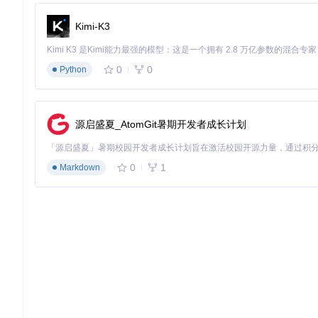
基础配置
Kimi-K3
核心配置文件位于
configs/
目录下，以下是一个基础配置示例
0
0
Python
// 认证配置示例
{

"auth_method"
: 
"oauth2"
,  
// 认证方式，支持多种OAuth2实
"token_cache_path"
: 
"~/.aiclient/auth_cache.json"
,  
"auto_refresh"
: 
true
,  
// 自动刷新令牌
源启盛夏_AtomGit暑期开发者成长计划
"expiry_threshold"
: 
300
// 令牌过期前300秒开始刷新
}

0
1
Markdown
// 服务配置示例
{

"port"
: 
3000
,  
// 服务监听端口
"timeout"
: 
60000
,  
// 请求超时时间(毫秒)
"max_retries"
: 
3
,  
// 最大重试次数
"log_level"
: 
"info"
// 日志级别
如何优化AI接口转换工具的性能？
要充分发挥AI接口转换工具的性能，需要从以下几个方面进行优