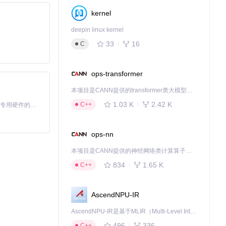
kernel
deepin linux kernel
33
16
C
ops-transformer
本项目是CANN提供的transformer类大模型算子库，实现网络在NPU上加速计算。
1.03 K
2.42 K
C++
基于Python的Xiaozhi AI，适用于想要完整Xiaozhi体验而无需拥有专用硬件的用户。
ops-nn
本项目是CANN提供的神经网络类计算算子库，实现网络在NPU上加速计算。
834
1.65 K
C++
AscendNPU-IR
AscendNPU-IR是基于MLIR（Multi-Level Intermediate Representation）构建的，面向昇腾亲和算子编译时使用的中间表示，提供昇腾完备表达能力，通过编译优化提升昇腾AI处理器计算效率，支持通过生态框架使能昇腾AI处理器与深度调优
496
336
C++