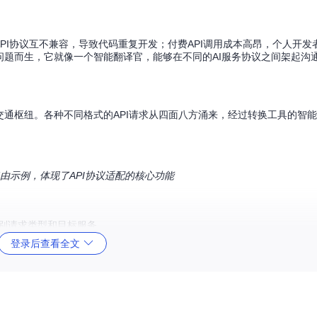
API协议互不兼容，导致代码重复开发；付费API调用成本高昂，个人开发
问题而生，它就像一个智能翻译官，能够在不同的AI服务协议之间架起沟
交通枢纽。各种不同格式的API请求从四面八方涌来，经过转换工具的智
路由示例，体现了API协议适配的核心功能
识别请求类型和目标服务。
数和认证方式。
登录后查看全文
给调用方。