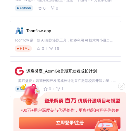
Kimi K3 是Kimi能力最强的模型：这是一个拥有 2.8 万亿参数的混合专家（MoE）模型，具备原生视觉理解能力，并支持 100 万 token 的上下文窗口。
备份游戏原始配置文件，特别是Config文件夹下的关键设
0
0
置
Python
执行阶段：四步换肤操作法
启动注入器
进入项目目录下的R3nzSkin_Injector文件夹，
运行注入器程序，等待初始化完成。程序界面会显示当前
Toonflow-app
游戏版本兼容性状态。
Toonflow 是一款 AI 短剧漫剧工具，能够利用 AI 技术将小说自动转化为剧本，并结合 AI 生成的图片和视频，实现高效的短剧创作。借助 Toonflow，可以轻松完成从文字到影像的全流程，让短剧制作变得更加智能与便捷。
配置皮肤方案
在皮肤选择界面中，通过英雄分类导航找到
0
16
HTML
目标角色，从皮肤列表中选择心仪款式。高级用户可通
过"批量配置"功能预设多个英雄的皮肤方案。
启动游戏客户端
保持R3nzSkin运行状态，正常启动英雄联
源启盛夏_AtomGit暑期开发者成长计划
盟，登录账号并进入游戏大厅。工具会自动检测游戏进程
并完成内存注入。
「源启盛夏」暑期校园开发者成长计划旨在激活校园开源力量，通过积分激励、认证扶持、资源倾斜等形式，引导高校组织和开发者完成「入驻 — 建项目 — 做贡献 — 获认证 — 得资源」的完整闭环。无论你是想带领社团入驻平台的组织者，还是希望用代码贡献证明自己的开发者，都能在这里找到属于你的成长路径。
0
1
Markdown
验证皮肤效果
进入训练模式或自定义游戏，观察所选英雄
的皮肤是否正确加载。如未生效，可通过工具界面的"强制
刷新"按钮重新应用配置。
700万+用户深度参与代码创作，更多精彩内容等你共创
验证阶段：效果确认与安全检查
AionUi
成功进入游戏后，应从三个维度验证系统状态：
免费、本地、开源的 24/7 全天候 Cowork 应用，以及适用于 Gemini CLI、Claude Code、Codex、OpenCode、Qwen Code、Goose CLI、Auggie 等的 OpenClaw | 🌟 喜欢就点star吧
立即登录/注册
0
6
TypeScript