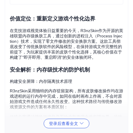
价值定位：重新定义游戏个性化边界
在竞技游戏视觉体验日益重要的今天，R3nzSkin作为开源的英
雄联盟内存级换肤工具，通过创新的进程注入（Process Injec
tion）技术，实现了零文件修改的安全换肤方案。这款工具彻
底改变了传统换肤软件的风险模型，在保持游戏文件完整性的
前提下，为玩家提供丰富的皮肤个性化选择，其核心价值在于
构建了"即开即用、重启即消"的安全体验闭环。
安全解析：内存级技术的防护机制
构建安全屏障：内存隔离技术原理
R3nzSkin采用独特的内存驻留架构，所有皮肤修改操作均在游
戏进程的运行内存中完成，如同在临时画布上作画，不会对原
始游戏文件造成任何永久性改变。这种技术路径与传统修改游
戏资源文件的方案有本质区别：
传统方案通过替换游戏目录下的皮肤资源文件实现效果，这种
方式会在硬盘留下修改痕迹，存在被反作弊系统检测的风险。
登录后查看全文
而R3nzSkin的内存注入技术则像给游戏进程"临时戴了一副眼