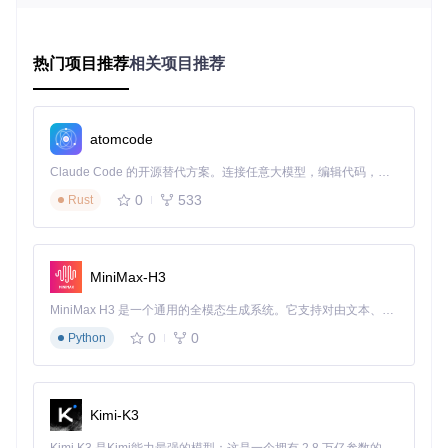
镜"，所有视觉变化仅在当前会话中有效，一旦游戏重启，所
有修改立即消失，不留任何痕迹。
R3nzSkin内存注入原理示意图
热门项目推荐
相关项目推荐
风险规避手册：异常情况处理指南
场景1：工具启动后无响应
⚠️ 检查系统是否安装最新的Visual
atomcode
C++运行库 ⚠️ 尝试以管理员权限重新启动程序 ⚠️ 验证工具版
本与游戏客户端版本是否匹配
Claude Code 的开源替代方案。连接任意大模型，编辑代码，运行命令，自动验证 — 全自动执行。用 Rust 构建，极致性能。 ｜ An open-source alternative to Claude Code. Connect any LLM, edit code, run commands, and verify changes — autonomously. Built in Rust for speed. Get Started
0
533
场景2：皮肤效果在游戏中未显示
Rust
⚠️ 确认工具在游戏启动前已
成功运行 ⚠️ 检查皮肤选择界面是否显示"应用成功"状态 ⚠️ 尝
试通过"清除"功能重置后重新配置
MiniMax-H3
操作体系：安全换肤的标准化流程
MiniMax H3 是一个通用的全模态生成系统。它支持对由文本、图像、视频和音频组成的多模态上下文进行统一理解，并能生成分辨率高达 2K、时长可达 15 秒的带原生立体声音频的视频。得益于面向任务泛化的系统设计，H3 在预训练阶段就已具备广泛的多模态上下文理解与生成能力，能够出色地执行复杂的多模态指令。
准备阶段：环境安全检测
0
0
Python
在启动R3nzSkin前，必须完成以下关键检查：
确保英雄联盟客户端已完全退出（包括后台进程）
Kimi-K3
配置杀毒软件白名单，避免工具核心文件被误拦截
通过官方渠道获取最新版本工具，验证文件完整性