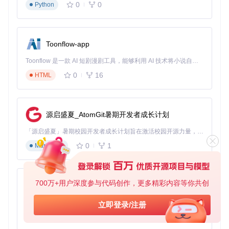
0
0
Python
对于希望扩展游戏功能的开发者，建议探索框架的插件系统。
通过创建自定义插件，你可以添加新的游戏机制或集成第三方
工具，而不必修改核心代码。这种方式既保持了框架的完整
性，又能满足项目的特定需求。
Toonflow-app
通过这个开源框架，你不仅可以快速构建RPG游戏原型，还能
Toonflow 是一款 AI 短剧漫剧工具，能够利用 AI 技术将小说自动转化为剧本，并结合 AI 生成的图片和视频，实现高效的短剧创作。借助 Toonflow，可以轻松完成从文字到影像的全流程，让短剧制作变得更加智能与便捷。
深入了解Godot引擎的高级特性和游戏开发的最佳实践。无论
你是新手还是有经验的开发者，都能从中找到提升技能的机
0
16
HTML
会，打造属于自己的角色扮演游戏世界。
源启盛夏_AtomGit暑期开发者成长计划
godot-open-rpg
下载源代码
「源启盛夏」暑期校园开发者成长计划旨在激活校园开源力量，通过积分激励、认证扶持、资源倾斜等形式，引导高校组织和开发者完成「入驻 — 建项目 — 做贡献 — 获认证 — 得资源」的完整闭环。无论你是想带领社团入驻平台的组织者，还是希望用代码贡献证明自己的开发者，都能在这里找到属于你的成长路径。
Learn to create turn-based combat with this Open Source RPG demo ⚔
0
1
Markdown
项目地址：
https://gitcode.com/gh_mirrors/go/godot-
open-rpg
700万+用户深度参与代码创作，更多精彩内容等你共创
AionUi
免费、本地、开源的 24/7 全天候 Cowork 应用，以及适用于 Gemini CLI、Claude Code、Codex、OpenCode、Qwen Code、Goose CLI、Auggie 等的 OpenClaw | 🌟 喜欢就点star吧
立即登录/注册
0
6
TypeScript