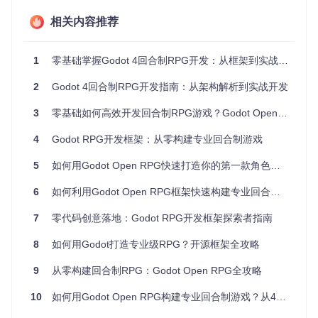
这些常见问题提供了优雅的解决方案。
相关内容推荐
战斗系统是RPG的核心，框架中的回合制战斗模块实现了行动
队列、技能系统和动态目标选择。想象这样一个场景：当玩家
在草原场景中遭遇敌人时，系统会自动排序角色行动顺序，玩
1
零基础掌握Godot 4回合制RPG开发：从框架到实战的完整指南
家可以选择攻击、治疗或使用特殊技能，每个决策都会实时影
响战斗进程。
2
Godot 4回合制RPG开发指南：从架构解析到实战开发
3
零基础如何高效开发回合制RPG游戏？Godot Open RPG的5个实战技巧
角色与NPC的互动系统则通过Dialogic插件实现，让你能够轻
松创建分支对话和角色表情变化。无论是推动剧情发展还是提
4
Godot RPG开发框架：从零构建专业回合制游戏
供任务指引，这个系统都能满足多样化的叙事需求。
5
如何用Godot Open RPG快速打造你的第一款角色扮演游戏：完整入门指南
实践指南：开始你的RPG开发之旅
6
如何利用Godot Open RPG框架快速构建专业回合制游戏：7大核心优势与实战指南
要开始使用这个框架，首先需要确保你的开发环境满足要求。
7
零代码创意落地：Godot RPG开发框架探索者指南
项目需要Godot 4.5引擎支持，建议使用最新稳定版本以获得
最佳兼容性。
8
如何用Godot打造专业级RPG？开源框架全攻略
获取项目源码的步骤如下：
9
从零构建回合制RPG：Godot Open RPG全攻略
打开终端或命令提示符
10
如何用Godot Open RPG构建专业回合制游戏？从4个维度掌握实战开发与架构设计
输入以下命令克隆仓库：