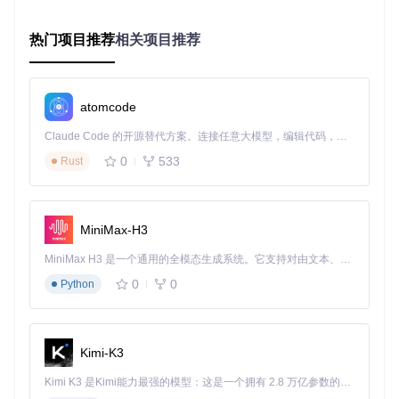
git 
clone
等待下载完成后，使用Godot引擎打开项目
热门项目推荐
相关项目推荐
项目结构清晰，主要包含combat（战斗系统）、overworld
（大地图探索）、src（核心逻辑）和assets（资源文件）等目
录。建议从src目录开始探索，重点了解战斗系统和角色控制
atomcode
的实现方式。
Claude Code 的开源替代方案。连接任意大模型，编辑代码，运行命令，自动验证 — 全自动执行。用 Rust 构建，极致性能。 ｜ An open-source alternative to Claude Code. Connect any LLM, edit code, run commands, and verify changes — autonomously. Built in Rust for speed. Get Started
运行演示项目非常简单，只需在Godot编辑器中打开main.tscn
场景文件并点击运行按钮，即可体验基础的角色移动和场景交
0
533
Rust
互功能。
MiniMax-H3
扩展技巧：定制与优化你的游戏
MiniMax H3 是一个通用的全模态生成系统。它支持对由文本、图像、视频和音频组成的多模态上下文进行统一理解，并能生成分辨率高达 2K、时长可达 15 秒的带原生立体声音频的视频。得益于面向任务泛化的系统设计，H3 在预训练阶段就已具备广泛的多模态上下文理解与生成能力，能够出色地执行复杂的多模态指令。
一旦熟悉了基础框架，你可以开始根据自己的需求定制游戏内
0
0
Python
容。修改角色属性、创建新的技能效果或设计独特的地图场
景，框架的模块化结构让这些定制变得简单。
在开发过程中，你可能会遇到性能优化的挑战。一个实用的解
Kimi-K3
决方案是利用Godot的节点池机制管理战斗角色，避免频繁创
建和销毁节点。另外，合理使用纹理图集和资源预加载可以显
Kimi K3 是Kimi能力最强的模型：这是一个拥有 2.8 万亿参数的混合专家（MoE）模型，具备原生视觉理解能力，并支持 100 万 token 的上下文窗口。
著提升游戏运行流畅度。