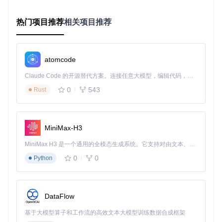
面地址
下载速度慢
：尝试分批处理链接，避免同时下载过多文件
热门项目推荐
相关项目推荐
文件无法打开
：确认本地已安装PDF阅读器，建议使用Ado
be Acrobat或 Sumatra PDF
教育工作者必备：三个场景让教学效率倍增
atomcode
场景一：教师备课资源整合
Claude Code 的开源替代方案。连接任意大模型，编辑代码，运行命令，自动验证 — 全自动执行。用 Rust 构建，极致性能。 ｜ An open-source alternative to Claude Code. Connect any LLM, edit code, run commands, and verify changes — autonomously. Built in Rust for speed. Get Started
0
543
Rust
王老师需要准备整个学期的语文教材，使用工具批量下载后，
轻松制作课件和教学资料包，备课时间缩短50%。
场景二：学生离线学习支持
MiniMax-H3
小明在没有网络的环境下，通过提前下载的教材PDF继续学
习，不耽误课程进度。
MiniMax H3 是一个通用的全模态生成系统。它支持对由文本、图像、视频和音频组成的多模态上下文进行统一理解，并能生成分辨率高达 2K、时长可达 15 秒的带原生立体声音频的视频。得益于面向任务泛化的系统设计，H3 在预训练阶段就已具备广泛的多模态上下文理解与生成能力，能够出色地执行复杂的多模态指令。
场景三：多版本教材对比研究
0
0
Python
教研员李老师通过工具获取不同版本的数学教材，快速对比分
析内容差异，为教学研究提供支持。
DataFlow
立即行动：开启高效教育资源管理之旅
基于大模型算子和工作流的高效文本大模型训练数据合成框架