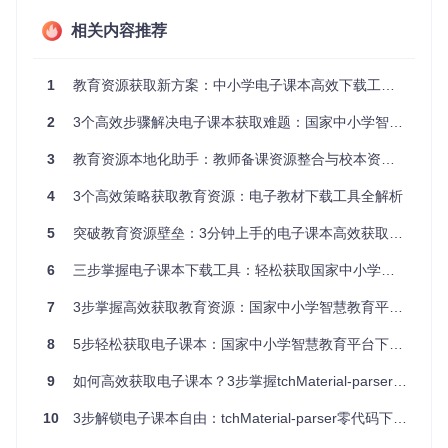
访问国家中小学智慧教育平台，找到目标教材
相关内容推荐
复制浏览器地址栏中的完整URL（确保包含contentType、
contentId等参数）
将链接粘贴到工具的文本输入框中（支持批量输入，每行
1
教育资源获取新方案：中小学电子课本高效下载工具使用指南
一个链接）
第三步：一键下载与管理
2
3个高效步骤解决电子课本获取难题：国家中小学智慧教育平台解析工具全攻略
选择对应学段、学科和教材版本（通过下拉菜单快速筛
选）
3
教育资源本地化助手：教师备课资源整合与校本资源库建设指南
点击"下载"按钮开始解析（状态显示区域会实时更新进
度）
4
3个高效策略获取教育资源：电子教材下载工具全解析
下载完成后，文件自动保存到指定目录
5
突破教育资源壁垒：3分钟上手的电子课本高效获取工具
6
三步掌握电子课本下载工具：轻松获取国家中小学智慧教育平台教材
教育资源下载工具效率提升技巧
7
3步掌握高效获取教育资源：国家中小学智慧教育平台电子课本下载工具实用指南
批量处理策略
8
提前整理学期所需教材链接，按学科分类保存到文本文件
5步轻松获取电子课本：国家中小学智慧教育平台下载工具使用指南
一次性导入所有链接，工具自动并行处理，节省80%操作时
9
如何高效获取电子课本？3步掌握tchMaterial-parser工具使用技巧
间
建议按"学段-学科-年级"建立文件夹结构，方便后续管理
10
3步解锁电子课本自由：tchMaterial-parser零代码下载神器
常见问题解决方案
链接解析失败
：检查URL是否包含完整参数，确保是预览页