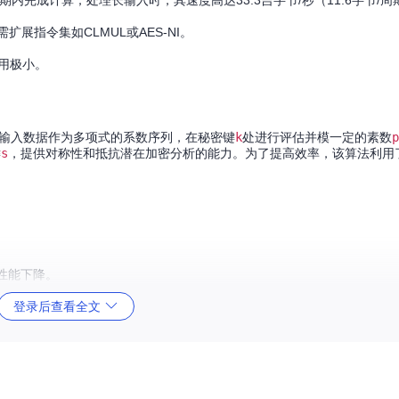
内完成计算；处理长输入时，其速度高达33.3吉字节/秒（11.6字节/周
需扩展指令集如CLMUL或AES-NI。
用极小。
希方法，以输入数据作为多项式的系数序列，在秘密键
k
处进行评估并模一定的素数
p
键
s
，提供对称性和抵抗潜在加密分析的能力。为了提高效率，该算法利用了Me
性能下降。
登录后查看全文