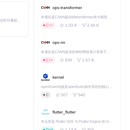
ops-transformer
本项目是CANN提供的transformer类大模型算子库，实现网络在NPU上加速计算。
「源启盛夏」暑期校园开发者成长计划旨在激活校园开源力量，通过积分激励、认证扶持、资源倾斜等形式，引导高校组织和开发者完成「入驻 — 建项目 — 做贡献 — 获认证 — 得资源」的完整闭环。无论你是想带领社团入驻平台的组织者，还是希望用代码贡献证明自己的开发者，都能在这里找到属于你的成长路径。
1.03 K
2.44 K
C++
ops-nn
本项目是CANN提供的神经网络类计算算子库，实现网络在NPU上加速计算。
839
1.67 K
C++
kernel
openEuler内核是openEuler操作系统的核心，既是系统性能与稳定性的基石，也是连接处理器、设备与服务的桥梁。
507
540
C
flutter_flutter
本仓库是 Flutter SDK 与 Flutter Engine 的 OpenHarmony 适配版本，由 CPF-Flutter 团队维护。开发者可使用熟悉的 Flutter 技术栈开发 OpenHarmony 应用，3.35.7 及以后的适配版本可基于本仓库源码构建支持 OpenHarmony 的 Flutter Engine。
1.13 K
304
Dart