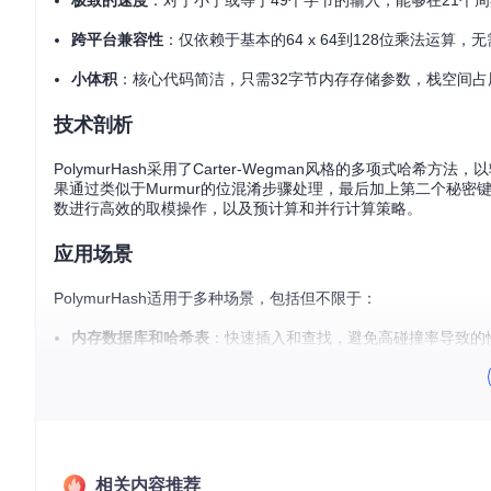
极致的速度
：对于小于或等于49个字节的输入，能够在21个周期
跨平台兼容性
：仅依赖于基本的64 x 64到128位乘法运算，无
小体积
：核心代码简洁，只需32字节内存存储参数，栈空间占
技术剖析
PolymurHash采用了Carter-Wegman风格的多项式哈
果通过类似于Murmur的位混淆步骤处理，最后加上第二个秘密
数进行高效的取模操作，以及预计算和并行计算策略。
应用场景
PolymurHash适用于多种场景，包括但不限于：
内存数据库和哈希表
：快速插入和查找，避免高碰撞率导致的
日志和事件处理
：高效地索引和查询大量数据。
流数据处理
：实时分析中对短字符串的快速哈希。
项目特点
PolymurHash的主要优势在于：
相关内容推荐