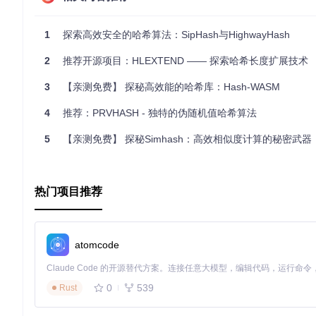
数学保证的安全性
：经过统计验证的低碰撞率和良好的安全性
出色的性能
：针对短输入优化，同时在长输入上的表现也十分
1
探索高效安全的哈希算法：SipHash与HighwayHash
广泛的硬件支持
：跨平台兼容，不需要特定的CPU指令集。
轻量级
：小体积的代码和内存占用，适合资源有限的环境。
2
推荐开源项目：HLEXTEND —— 探索哈希长度扩展技术
综上所述，PolymurHash是那些追求高性能、安全性与轻
3
【亲测免费】 探秘高效能的哈希库：Hash-WASM
理任务中，PolymurHash都能展现出色的性能和可靠性。现在
4
推荐：PRVHASH - 独特的伪随机值哈希算法
5
【亲测免费】 探秘Simhash：高效相似度计算的秘密武器
热门项目推荐
atomcode
0
539
Rust