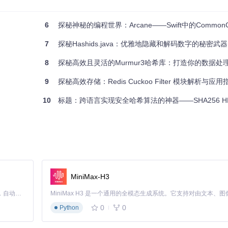
特征。
出色。
6
探秘神秘的编程世界：Arcane——Swift中的CommonCr
7
探秘Hashids.java：优雅地隐藏和解码数字的秘密武器
便性于一体的开发者的理想选择。无论是在内存数据库、大数据分析还是其他
8
探秘高效且灵活的Murmur3哈希库：打造你的数据处
，就来试试看吧！
9
探秘高效存储：Redis Cuckoo Filter 模块解析与应用
10
标题：跨语言实现安全哈希算法的神器——SHA256 H
MiniMax-H3
Claude Code 的开源替代方案。连接任意大模型，编辑代码，运行命令，自动验证 — 全自动执行。用 Rust 构建，极致性能。 ｜ An open-source alternative to Claude Code. Connect any LLM, edit code, run commands, and verify changes — autonomously. Built in Rust for speed. Get Started
0
0
Python