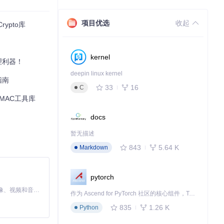
项目优选
收起
ypto库
要求严格的数据处
kernel
理利器！
deepin linux kernel
指南
33
16
C
MAC工具库
docs
暂无描述
843
5.64 K
Markdown
pytorch
MiniMax H3 是一个通用的全模态生成系统。它支持对由文本、图像、视频和音频组成的多模态上下文进行统一理解，并能生成分辨率高达 2K、时长可达 15 秒的带原生立体声音频的视频。得益于面向任务泛化的系统设计，H3 在预训练阶段就已具备广泛的多模态上下文理解与生成能力，能够出色地执行复杂的多模态指令。
作为 Ascend for PyTorch 社区的核心组件，TorchNPU 是昇腾专为 PyTorch 打造的深度学习适配插件，使 PyTorch 框架能够直接调用昇腾 NPU，为开发者提供昇腾 AI 处理器的超强算力。
835
1.26 K
Python